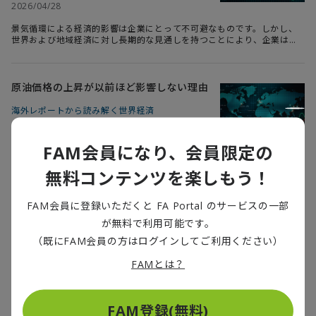
2026/04/28
景気循環による経済的影響は企業にとって不可避なものです。しかし、
世界および地域経済に対し長期的な見通しを持つことにより、企業は景
気循環のリスクを最小化することができます。デロイトは、世界のビジ
ネスリーダーたちに必要な、マクロ経済、トレンド、地政学的問題に関
する明快な分析と考察を発信することにより企業のリスクマネジメント
に貢献しています。本連載は、Deloitte Insightsに連載中のWeekly
原油価格の上昇が以前ほど影響しない理由
Global Economic Updateの2026年4月13日週の記事より抜粋して日本
語抄訳版としてお届けします。
海外レポートから読み解く世界経済
2026/03/23
FAM会員になり、会員限定の
景気循環による経済的影響は企業にとって不可避なものです。しかし、
世界および地域経済に対し長期的な見通しを持つことにより、企業は景
無料コンテンツを楽しもう！
気循環のリスクを最小化することができます。デロイトは、世界のビジ
ネスリーダーたちに必要な、マクロ経済、トレンド、地政学的問題に関
する明快な分析と考察を発信することにより企業のリスクマネジメント
FAM会員に登録いただくと FA Portal のサービスの一部
に貢献しています。本連載は、Deloitte Insightsに連載中のWeekly
観客をただ入れるだけの時代は終わった
Global Economic Updateの2026年3月9日週の記事より抜粋して日本
が無料で利用可能です。
モータースポーツビジネスの多角化と成長
語抄訳版としてお届けします。
の余地
（既にFAM会員の方はログインしてご利用ください）
2026/03/12
FAMとは？
デジタルテクノロジーの発展により、近年のスポーツビジネス業界は大
きく変化しています。多くのスポーツビジネスが従来型の観戦からデジ
タルツインの視聴に移り変わる過渡期です。その中でもモータースポー
FAM登録(無料)