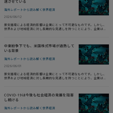
速させている
ュラのレース興行を主催するJRP（日本レースプロモーション）代表取締
役社長の上野禎久氏とデロイト トーマツの五十嵐が対談を行いました。
海外レポートから読み解く世界経済
後編はこちら＞＞
2026/06/12
景気循環による経済的影響は企業にとって不可避なものです。しかし、
世界および地域経済に対し長期的な見通しを持つことにより、企業は景
気循環のリスクを最小化することができます。デロイトは、世界のビジ
ネスリーダーたちに必要な、マクロ経済、トレンド、地政学的問題に関
する明快な分析と考察を発信することにより企業のリスクマネジメント
に貢献しています。本連載は、Deloitte Insightsに連載中のWeekly
中東紛争下でも、米国株式市場が過熱して
Global Economic Updateの2026年6月1日週の記事より抜粋して日本
いる背景
語抄訳版としてお届けします。
海外レポートから読み解く世界経済
2026/06/01
景気循環による経済的影響は企業にとって不可避なものです。しかし、
世界および地域経済に対し長期的な見通しを持つことにより、企業は景
気循環のリスクを最小化することができます。デロイトは、世界のビジ
ネスリーダーたちに必要な、マクロ経済、トレンド、地政学的問題に関
する明快な分析と考察を発信することにより企業のリスクマネジメント
に貢献しています。本連載は、Deloitte Insightsに連載中のWeekly
COVID-19は今後も社会経済の発展を阻害
Global Economic Updateの2026年5月18日週の記事より抜粋して日本
し続ける
語抄訳版としてお届けします。
海外レポートから読み解く世界経済