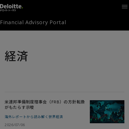
Home
Times
Channel
Financial Advisory Portal
Library
Solutions
LAGRANGE
Partners
経済
お問い合わせ
FAMとは
FA Portal
米連邦準備制度理事会（FRB）の方針転換
がもたらす示唆
海外レポートから読み解く世界経済
ログイン
FAM会員登録
2026/07/06