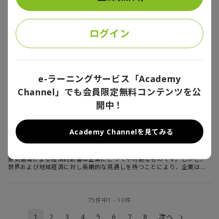
ツは競技の特性から多くのデータを取り扱う中で、従来のサーキット場
での観戦に加えてインターネット上での多様な接点が生まれたことでよ
り親しみやすくなり、観客はもちろん国内企業や海外からも日本のモー
欧州経済に強さの兆し
タースポーツに注目が集まっています。モータースポーツビジネスの近
ログイン
年のトレンドと今後の進化の可能性について、合同会社デロイト トーマ
海外レポートから読み解く世界経済
ツでモータースポーツをはじめとした日本のスポーツビジネスの拡大に
努めている五十嵐貴裕に話を聞きました。（聞き手：編集部毛利）
2026/03/09
景気循環による経済的影響は企業にとって不可避なものです。しかし、
世界および地域経済に対し長期的な見通しを持つことにより、企業は景
e-ラーニングサービス「Academy
気循環のリスクを最小化することができます。デロイトは、世界のビジ
ネスリーダーたちに必要な、マクロ経済、トレンド、地政学的問題に関
Channel」でも会員限定無料コンテンツを公
する明快な分析と考察を発信することにより企業のリスクマネジメント
に貢献しています。本連載は、Deloitte Insightsに連載中のWeekly
開中！
米国の家計支出、所得を上回るペースで増
Global Economic Updateの2026年2月16日週の記事より抜粋して日本
加を続ける
語抄訳版としてお届けします。
海外レポートから読み解く世界経済
Academy Channelを見てみる
2026/02/09
景気循環による経済的影響は企業にとって不可避なものです。しかし、
世界および地域経済に対し長期的な見通しを持つことにより、企業は景
気循環のリスクを最小化することができます。デロイトは、世界のビジ
ネスリーダーたちに必要な、マクロ経済、トレンド、地政学的問題に関
する明快な分析と考察を発信することにより企業のリスクマネジメント
に貢献しています。本連載では、デロイトのエコノミストチームが昨今
75
件中
1
-
10
件
の世界経済ニュースやトレンドについて解説します。今回は、Deloitte
Insightsに連載中のWeekly Global Economic Updateの2026年1月26
1
2
3
4
5
6
7
8
次へ