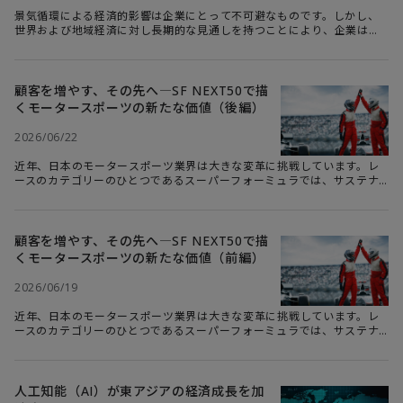
景気循環による経済的影響は企業にとって不可避なものです。しかし、
世界および地域経済に対し長期的な見通しを持つことにより、企業は景
気循環のリスクを最小化することができます。デロイトは、世界のビジ
ネスリーダーたちに必要な、マクロ経済、トレンド、地政学的問題に関
する明快な分析と考察を発信することにより企業のリスクマネジメント
に貢献しています。本連載は、Deloitte Insightsに連載中のWeekly
顧客を増やす、その先へ―SF NEXT50で描
Global Economic Updateの2026年6月29日週の記事より抜粋して日本
くモータースポーツの新たな価値（後編）
語抄訳版としてお届けします。
2026/06/22
近年、日本のモータースポーツ業界は大きな変革に挑戦しています。レ
ースのカテゴリーのひとつであるスーパーフォーミュラでは、サステナ
ブルなモータースポーツ業界づくりを目的とした『SUPER FORMULA
NEXT50』プロジェクト（SF NEXT50）の取り組みを行っています。
2021年に開始されたSF NEXT50は目に見える効果をもたらし、ビジネス
として取り組む関係者とモータースポーツファンの観客のどちらも、モ
顧客を増やす、その先へ―SF NEXT50で描
ータースポーツが持つ新たな価値を見出しています。スーパーフォーミ
くモータースポーツの新たな価値（前編）
ュラのレース興行を主催するJRP（日本レースプロモーション）代表取締
役社長の上野禎久氏とデロイト トーマツの五十嵐が対談を行いました。
2026/06/19
＜＜前半はこちら
近年、日本のモータースポーツ業界は大きな変革に挑戦しています。レ
ースのカテゴリーのひとつであるスーパーフォーミュラでは、サステナ
ブルなモータースポーツ業界づくりを目的とした『SUPER FORMULA
NEXT50』プロジェクト（SF NEXT50）の取り組みを行っています。
2021年に開始されたSF NEXT50は目に見える効果をもたらし、ビジネス
として取り組む関係者とモータースポーツファンの観客のどちらも、モ
人工知能（AI）が東アジアの経済成長を加
ータースポーツが持つ新たな価値を見出しています。スーパーフォーミ