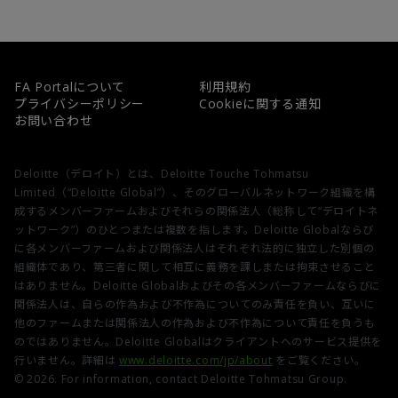
FA Portalについて
利用規約
プライバシーポリシー
Cookieに関する通知
お問い合わせ
Deloitte（デロイト）とは、Deloitte Touche Tohmatsu
Limited（“Deloitte Global”）、そのグローバルネットワーク組織を構
成するメンバーファームおよびそれらの関係法人（総称して“デロイトネ
ットワーク”）のひとつまたは複数を指します。Deloitte Globalならび
に各メンバーファームおよび関係法人はそれぞれ法的に独立した別個の
組織体であり、第三者に関して相互に義務を課しまたは拘束させること
はありません。Deloitte Globalおよびその各メンバーファームならびに
関係法人は、自らの作為および不作為についてのみ責任を負い、互いに
他のファームまたは関係法人の作為および不作為について責任を負うも
のではありません。Deloitte Globalはクライアントへのサービス提供を
行いません。詳細は
www.deloitte.com/jp/about
をご覧ください。
© 2026. For information, contact Deloitte Tohmatsu Group.