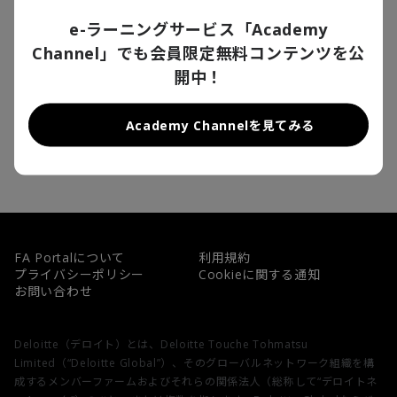
2026/04/13
e-ラーニングサービス「Academy
2026年4月12日はハンガリーにとって歴史的な1日となった。16年にわ
Channel」でも会員限定無料コンテンツを公
たり「非リベラル民主主義」を掲げ、反EU、親中露路線だったヴィクト
ル・オルバーン首相率いる与党「フィデス（Fidesz）」が総選挙で敗北
開中！
した。強固な基盤を築き上げていた長期政権が、なぜ今、崩壊したの
か。本稿では、ハンガリーの現状とその特異性を紐どきながら、政権交
代が実現した要因を検討する。さらにEUとの関係改善を模索する新興政
13
件中
1
-
3
件
党「ティサ（Tisza）」の誕生が欧州政治にどのような影響を与えるのか
Academy Channelを見てみる
展望する。
1
2
3
4
5
次へ
FA Portalについて
利用規約
プライバシーポリシー
Cookieに関する通知
お問い合わせ
Deloitte（デロイト）とは、Deloitte Touche Tohmatsu
Limited（“Deloitte Global”）、そのグローバルネットワーク組織を構
成するメンバーファームおよびそれらの関係法人（総称して“デロイトネ