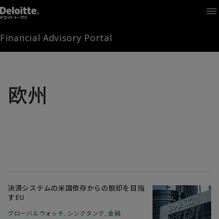
Home
Times
Channel
Financial Advisory Portal
Library
Solutions
LAGRANGE
Partners
欧州
お問い合わせ
FAMとは
FA Portal
決済システムの米国依存からの脱却を目指
すEU
ログイン
FAM会員登録
グローバルウォッチ
,
シンクタンク
,
金融