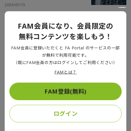
2026/07/15
経済安全保障がグローバルビジネスの最重要課題となる中、欧州連合
（EU）では、米国に事実上独占されている決済インフラが政治的な武器
FAM会員になり、会員限定の
（レバレッジ）になりかねないという強い危機感から、過度な対米依存
から脱却し、「金融・決済主権」を確立する動きが加速している。こう
した地政学リスクに対処すべく、欧州はデジタルユーロの導入や独自の
無料コンテンツを楽しもう！
決済網の構築、金融市場の統合など、自律的なインフラ整備を進めてい
欧州グリーン政策の転換――欧米摩擦、中国と
る。本稿では、EUの決済環境とEUが直面しているリスクを概観し、主権
の競争、そして域内対立に揺らぐ欧州の選
確立に向けた議論の動向を紐解く。
FAM会員に登録いただくと FA Portal のサービスの一部
択
が無料で利用可能です。
エネルギー
,
グローバルウォッチ
,
シンクタンク
,
（既にFAM会員の方はログインしてご利用ください）
トランプ政権
,
気候変動
,
経済安全保障
FAMとは？
2026/04/15
2026年2月、米国・イランによるイラン攻撃に伴う「ホルムズ・ショッ
ク」が世界を襲った。エネルギー価格の高騰は、欧州のグリーン政策を
FAM登録(無料)
直撃し、エネルギー安全保障が最優先課題へと浮上した。しかし、欧州
連合（EU）が踏み出した環境規制の緩和は、単なる場当たり的な危機対
応ではない。背景にあるのは、第2次トランプ政権による揺さぶり、クリ
ーン技術を席巻する中国、そして域内の政治的・経済的分断という三重
ハンガリー総選挙―16年ぶりの政権交代が
の構造的圧力である。欧州は今、グリーン政策を「環境政策」から国家
欧州政治に与える影響
ログイン
主導の「産業・安全保障政策」へと捉え直そうとしている。
シンクタンク
,
国際情勢アップデート
,
速報解説
,
選挙