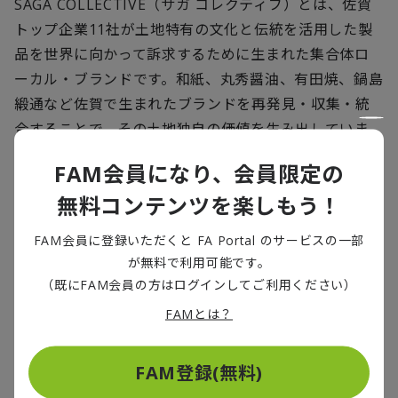
SAGA COLLECTIVE（サガ コレクティブ）とは、佐賀
トップ企業11社が土地特有の文化と伝統を活用した製
品を世界に向かって訴求するために生まれた集合体ロ
ーカル・ブランドです。和紙、丸秀醤油、有田焼、鍋島
緞通など佐賀で生まれたブランドを再発見・収集・統
合することで、その土地独自の価値を生み出していま
す。また、消費者は佐賀ブランドの魅力を観る、触る、
FAM会員になり、会員限定の
理解する、共感することで、日常を華やかで明るいも
無料コンテンツを楽しもう！
のにしてくれる体験価値を向上させています。
FAM会員に登録いただくと FA Portal のサービスの一部
そのような体験価値を1つひとつ「集合体」として、社
が無料で利用可能です。
会へ発信することにより、消費者は佐賀県のものを
（既にFAM会員の方はログインしてご利用ください）
日々の生活で体験して美しさを感じ、SAGA
FAMとは？
COLLECTIVEのほかでは得られない独自の価値を認知
して共感します。それは、民芸的ブランディングが持つ
FAM登録(無料)
構成要素を含んだブランドであり、独自性を持ち、国