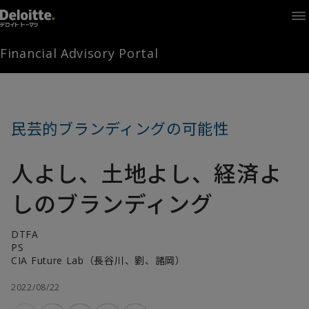
Home
Times
Channel
Financial Advisory Portal
Library
Solutions
LAGRANGE
Partners
民芸的ブランディングの可能性
お問い合わせ
人よし、土地よし、経済よ
FAMとは
しのブランディング
DTFA
FA Portal
PS
CIA Future Lab（長谷川、劉、諸岡）
2022/08/22
ログイン
FAM会員登録