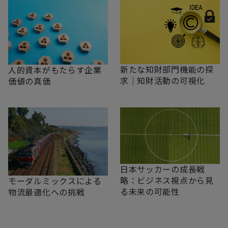
新たな知財部門機能の探
人的資本がもたらす企業
求｜知財活動の可視化
価値の真価
日本サッカーの成長戦
略：ビジネス視点から見
モーダルミックスによる
る未来の可能性
物流最適化への挑戦