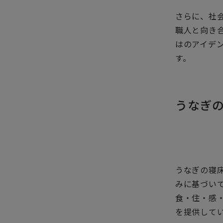
さらに、社
職人と向き
はのアイデ
す。
うなぎ
うなぎの寝
みに基づい
食・住・感
を提供して