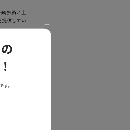
の伝統技術と土
を提供してい
と伝統工芸の
定の
いる事例で
！
を復活さ
能です。