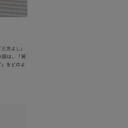
「三方よし」
今回は、「民
グ」をどのよ