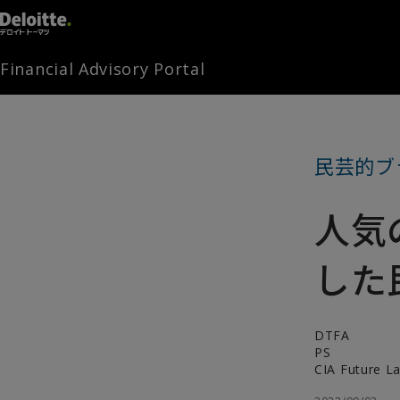
Financial Advisory Portal
民芸的ブ
人気
した
DTFA
PS
CIA Futur