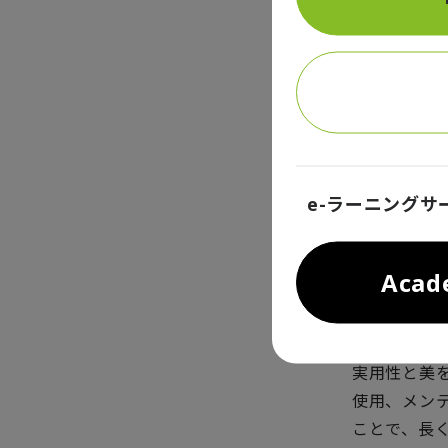
MAME K
着的な美し
社会におけ
ます。
MAME K
多いため、
e-ラーニングサ
服と自分と
い技法があ
トーリーを
Aca
消費者の観点
大量生産フ
実用性と美
使用、メン
ことで、長