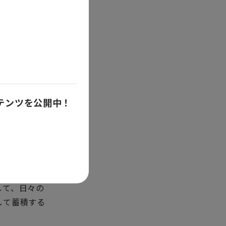
伝統的技法と土
ます。「現代
支持されてい
なディテールが
さ、美しさと
ンテンツを公開中！
なに素晴らし
ブランドのス
のよい衣料品の
ィが廃れず、
して、日々の
して蓄積する