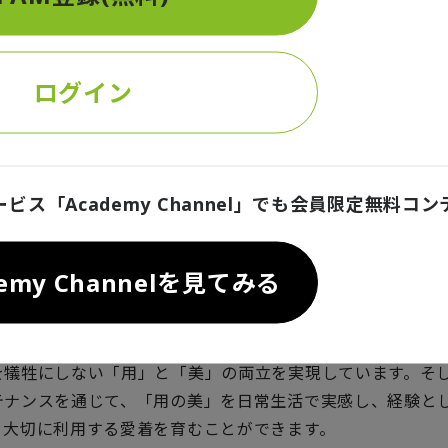
UROGOUCHIは、籠編み、裂き織り、こぎん刺しなど日本の
さを活用して、身体のラインを美しく見せる服作りをしてい
る戦闘服」などのコンセプトは、現代社会で活躍する女性に
ログイン
UROGOUCHIの服は、立体的な刺繍など伝統技法による豊富
利用者は丁寧にクリーニングしながら、その過程で服の繊細
ービス「Academy Channel」でも会員限定無料コ
の関係性を体感します。このような過程は「この地方にこん
るのはなぜだろう」など地域文化に対する好奇心へと繋げ、
より深く理解し共感しやすくなります。
demy Channelを見てみる
から見ると、MAME KUROGOUCHIは、低価格でコスパ
ァスト・ファッションと異なり、長い時間を経てもクオリテ
を犠牲にしない「用」と「美」の両立を実現しています。そ
テナンスを通じて、「用の美」を日常生活で実感し、経験と
く大切に利用する愛着を育むことができます。