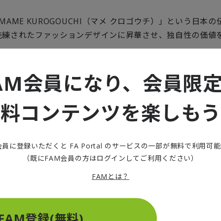
MAME KUROGOUCHI（マメ クロゴウチ）」という日本
洗練されたファッションデザインに昇華させ、独自性の価値
。
「うなぎの寝床」という地域が持つ歴史や文化、地場の素材
AM会員になり、会員限
しながら、様々な土着的な魅力を有する生活用品を提供して
無料コンテンツを楽しもう
 KUROGOUCHI：伝統技法で自分らしさ
会員に登録いただくと FA Portal のサービスの一部が無料で利用可
（既にFAM会員の方はログインしてご利用ください）
ァッション
FAMとは？
FAM登録(無料)