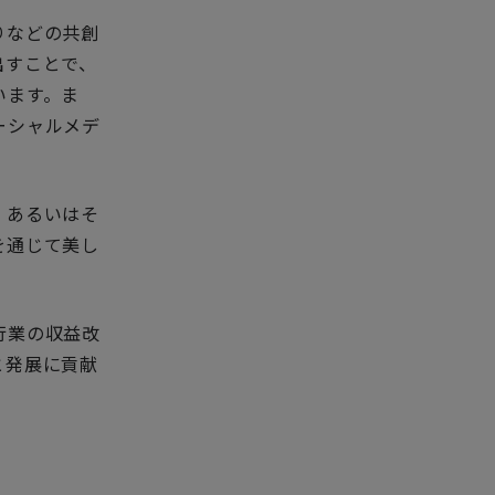
りなどの共創
出すことで、
います。ま
ーシャルメデ
、あるいはそ
を通じて美し
行業の収益改
と発展に貢献