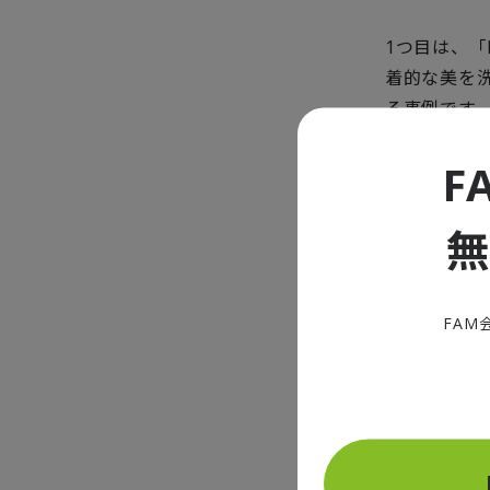
1つ目は、「
着的な美を
る事例です
2つ目は、
F
強みを追求
す。
MAME
FAM
せるフ