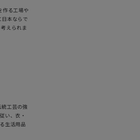
を作る工場や
に日本ならで
と考えられま
伝統工芸の強
に従い、衣・
する生活用品