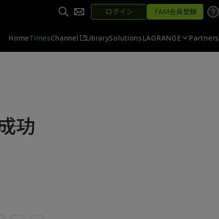
ログイン
FAM会員登録
Home
Times
Channel
Library
Solutions
LAGRANGE
Partners
―成功