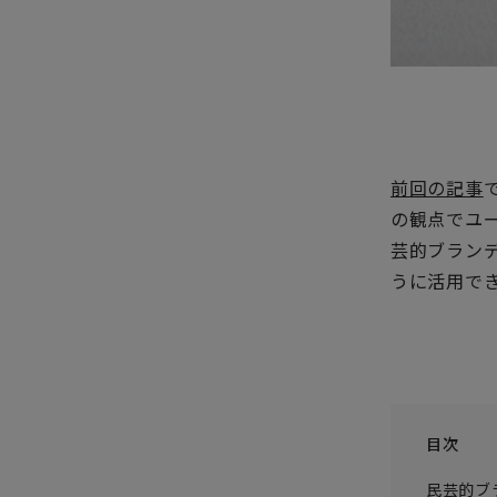
前回の記事
の観点でユ
芸的ブラン
うに活用で
目次
民芸的ブ