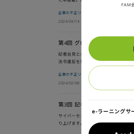
FAM
踏まえながら、約15年ぶりに改訂され
企業の不正リスク調査白書――ななめ読み
ロイト トーマツ ファイナンシャル
2024/03/14
サービス統括パートナーである中島祐
第4回 グローバルサプライチ
記者会見と危機管理を取り上げた第3
法令違反を取り上げます。広大なサプ
グループが公表した「企業の不正リス
企業の不正リスク調査白書――ななめ読み
についてのリスクが認識されている一
2024/02/06
業としてどのような在り方が求められ
合同会社のフォレンジック＆クライシ
す。
第3回 記者会見と危機管理編
e-ラーニングサ
サイバーセキュリティ編、組織風土編
り上げます。昨今、重大インシデント
ト トーマツ グループが公表した「