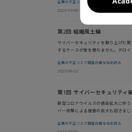
Aca
企業の不正リスク調査白書――ななめ読み
超の企業が早期の開催が必要であると
2023/10/05
状の認識を踏まえ、平時における危機
シャルアドバイザリー合同会社のフォ
ある中島祐輔です。
第2回 組織風土編
サイバーセキュリティを取り上げた第
するケースが後を絶ちません。デロイ
は、こうした不正の理由として企業の
企業の不正リスク調査白書――ななめ読み
のような品質不正に限らず、多くの不
2023/06/22
説するのはデロイト トーマツ ファイ
マネジメントサービス統括パートナー
第1回 サイバーセキュリティ
新型コロナウイルスの感染拡大に伴う
バー攻撃による被害の拡大も招きました
も、サイバー攻撃時のバックアッププ
企業の不正リスク調査白書――ななめ読み
ており、対策に遅れがある現状が浮か
2023/06/01