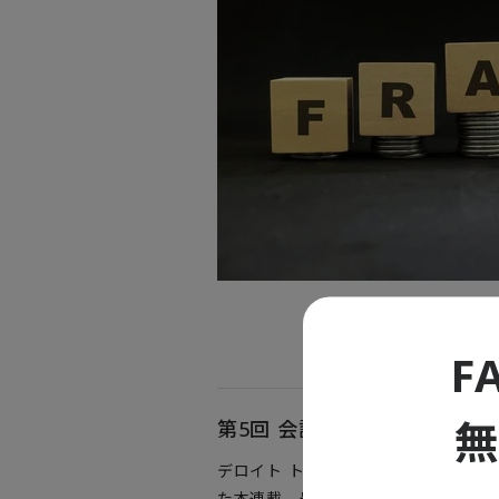
F
第5回 会計不正とAI・アナ
デロイト トーマツ グループが公表
た本連載。最終回となる今回は、不正