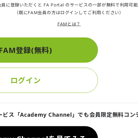
会員に登録いただくと FA Portal のサービスの一部が無料で利用可
た内部統制報告制度（以下、J-SOX）についても論を進めます。デ
（既にFAM会員の方はログインしてご利用ください）
アドバイザリー合同会社のフォレンジック＆クライシスマネジメント
輔が解説します。
FAMとは？
ェーンにおける法令違反編
FAM登録(無料)
回に続く第4回のテーマには、グローバルサプライチェーンにおける
ライチェーンには多様なリスクが存在しますが、デロイト トーマツ
ク調査白書」からは、個人情報保護・贈収賄・虚偽表示・人権保護
ログイン
方で、リソース投入が間に合っていないことが見えてきました。企
ているのか、デロイト トーマツ ファイナンシャルアドバイザリー
スマネジメントサービス統括パートナーである中島祐輔が解説しま
ービス「Academy Channel」でも会員限定無料コ
と続けてきた本連載、3回目のテーマには、記者会見と危機管理を取
の発生時に記者会見を求める世間的な風潮が増しています。デロイ
企業の不正リスク調査白書」では、記者会見の開催時期について、8割