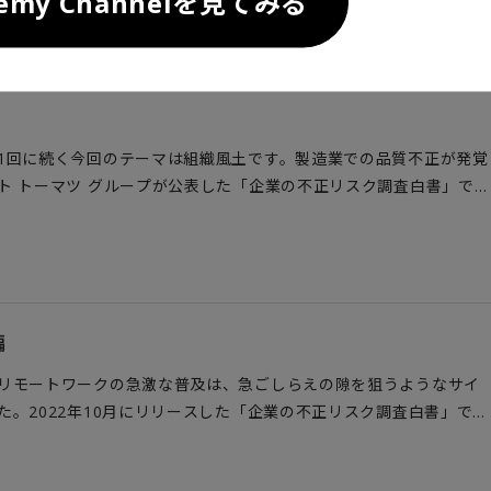
demy Channelを見てみる
認識していることがわかりました。日本企業の記者会見をめぐる現
管理の考え方について、解説するのはデロイト トーマツ ファイナン
レンジック ＆ クライシスマネジメントサービス統括パートナーで
1回に続く今回のテーマは組織風土です。製造業での品質不正が発覚
ト トーマツ グループが公表した「企業の不正リスク調査白書」で
組織風土に問題があると回答した企業が半数を超えました。今回こ
正・不祥事の真因として指摘される組織風土に焦点を当てます。解
ナンシャルアドバイザリー合同会社のフォレンジック ＆ クライシス
である中島祐輔です。
編
リモートワークの急激な普及は、急ごしらえの隙を狙うようなサイ
。2022年10月にリリースした「企業の不正リスク調査白書」で
ラン・リカバリプランを立てていない企業が6割を超えると報告され
び上がります。この連載では、日本企業の不正・不祥事対応の最新