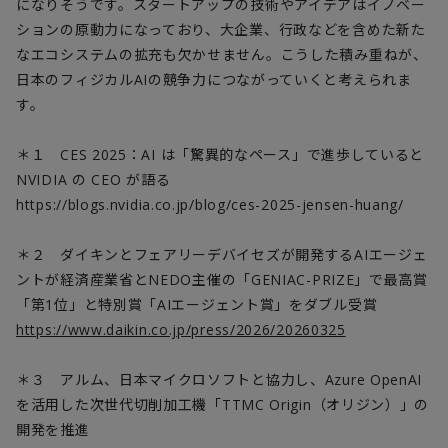
になりそうです。スタートアップの技術やアイデアはイノベー
ションの原動力になっており、大企業、行政などを含めた新た
なエコシステムの拡充も欠かせません。こうした積み重ねが、
日本のフィジカル
AI
の競争力につながっていくと考えられま
す。
＊１
CES 2025
：
AI
は「驚異的なペース」で進歩していると
NVIDIA
の
CEO
が語る
https://blogs.nvidia.co.jp/blog/ces-2025-jensen-huang/
＊２ ダイキンとフェアリーデバイセズが開発する
AI
エージェ
ントが経済産業省と
NEDO
主催の「
GENIAC-PRIZE
」で最高賞
「第
1
位」と特別賞「
AI
エージェント賞」をダブル受賞
https://www.daikin.co.jp/press/2026/20260325
＊３ アルム、日本マイクロソフトと協力し、
Azure OpenAI
を活用した次世代切削加工機「
TTMC Origin
（オリジン）」の
開発を推進