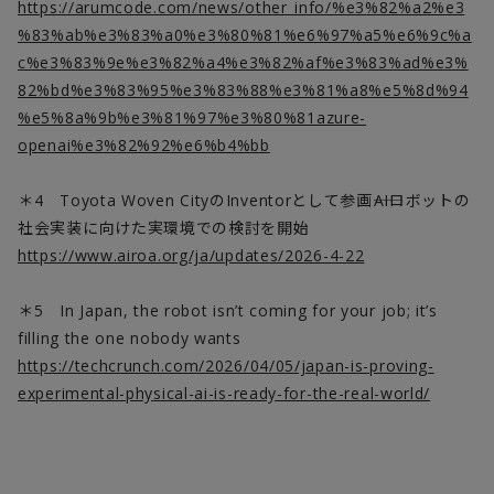
https://arumcode.com/news/other_info/%e3%82%a2%e3
%83%ab%e3%83%a0%e3%80%81%e6%97%a5%e6%9c%a
c%e3%83%9e%e3%82%a4%e3%82%af%e3%83%ad%e3%
82%bd%e3%83%95%e3%83%88%e3%81%a8%e5%8d%94
%e5%8a%9b%e3%81%97%e3%80%81azure-
openai%e3%82%92%e6%b4%bb
＊4
Toyota Woven City
の
Inventor
として参画
――AI
ロボットの
社会実装に向けた実環境での検討を開始
https://www.airoa.org/ja/updates/2026-4-22
＊5
In Japan, the robot isn’t coming for your job; it’s
filling the one nobody wants
https://techcrunch.com/2026/04/05/japan-is-proving-
experimental-physical-ai-is-ready-for-the-real-world/