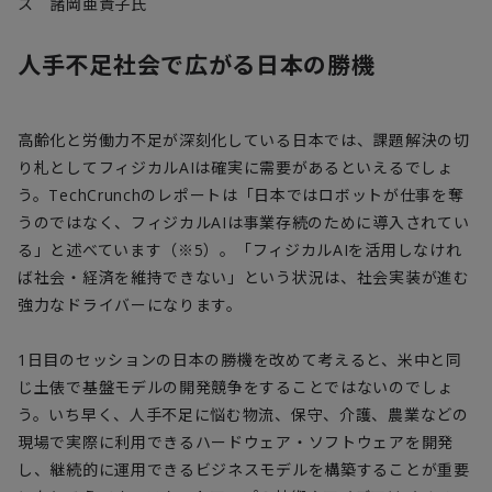
ス 諸岡亜貴子氏
人手不足社会で広がる日本の勝機
高齢化と労働力不足が深刻化している日本では、課題解決の切
り札としてフィジカル
AI
は確実に需要があるといえるでしょ
う。
TechCrunch
のレポートは「日本ではロボットが仕事を奪
うのではなく、フィジカル
AI
は事業存続のために導入されてい
る」と述べています（※
5
）。「フィジカル
AI
を活用しなけれ
ば社会・経済を維持できない」という状況は、社会実装が進む
強力なドライバーになります。
1
日目のセッションの日本の勝機を改めて考えると、米中と同
じ土俵で基盤モデルの開発競争をすることではないのでしょ
う。いち早く、人手不足に悩む物流、保守、介護、農業などの
現場で実際に利用できるハードウェア・ソフトウェアを開発
し、継続的に運用できるビジネスモデルを構築することが重要