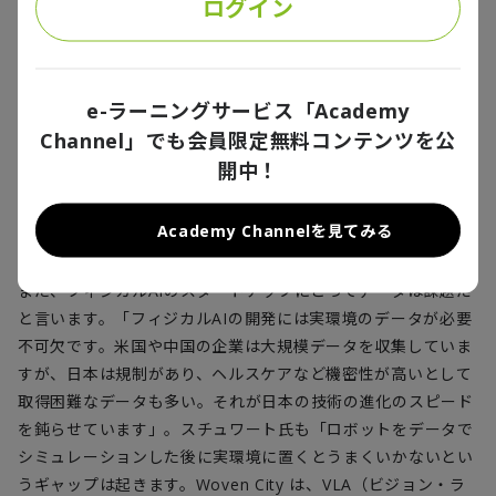
ログイン
人
AI
ロボット協会も参画してロボット活用の実証を進めている
ことを紹介し（※
4
）、「ロボットが担うタスクの候補リスト
は何百もあります。私自身は家庭でトイレ掃除をするロボット
というアイデアが気に入っています。頻繁にやらないといけな
e-ラーニングサービス「Academy
いが人があまりやりたくない、複雑性もあるタスクだからで
Channel」でも会員限定無料コンテンツを公
す」と語りました。フォースティードロボティクスの代表取締
開中！
役
COO & CFO
諸岡亜貴子氏は、地図や
SLAM
に依存せずカメ
ラ映像のみでロボットが自律走行できるナビゲーションエンジ
Academy Channelを見てみる
ンなどの製品をローンチしていることを紹介しました。
また、フィジカル
AI
のスタートアップにとってデータは課題だ
と言います。「フィジカル
AI
の開発には実環境のデータが必要
不可欠です。米国や中国の企業は大規模データを収集していま
すが、日本は規制があり、ヘルスケアなど機密性が高いとして
取得困難なデータも多い。それが日本の技術の進化のスピード
を鈍らせています」。スチュワート氏も「ロボットをデータで
シミュレーションした後に実環境に置くとうまくいかないとい
うギャップは起きます。
Woven City
は、
VLA
（ビジョン・ラ