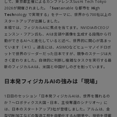
して、東京都主催によるカンファレンス
SusHi Tech Tokyo
2026
が開催されました。「
Sus
tainable
な都市を
Hi
gh
Tech
nology
で実現する」をテーマに、世界から
700
社以上の
スタートアップが出展しました。
本稿では、フィジカル
AI
に焦点を当てます。
NVIDIA
の
CEO
ジ
ェンスン・フアン氏も、
AI
は言語や画像を生成する段階から行
動ができる
AI
へと進化していると述べ、世界的に関心が高まっ
ています（＊
1
）。過去には、
ASIMO
などヒューマノイドロボ
ットで世界のリーダーだった日本ですが、競争のステージは大
きく変わりました。自律的に判断し複雑なタスクを実行する最
新のフィジカル
AI
は、米国と中国がしのぎを削っています。
日本発フィジカルAIの強みは「現場」
1
日目のセッション「日本発フィジカル
AI
は、世界を獲れるの
か？～ロボティクス大国・日本、主役奪還のシナリオ～」に
は、日本のスタートアップ
3
社が登壇しました。アルムは、金
型切削加工などの製造工程を自動化する
AI
開発や、技術を搭載