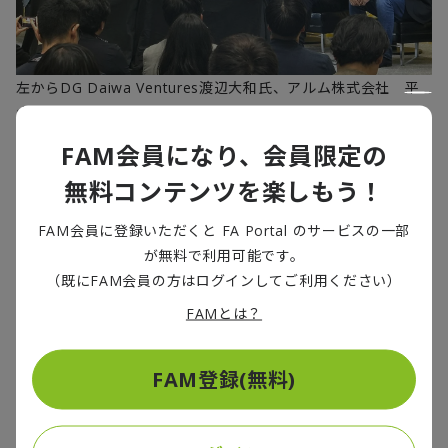
左から
DG Daiwa Ventures
渡辺大和氏、アルム株式会社 平
山京幸氏、フェアリーデバイセズ株式会社 藤野真人氏、株式
会社
Jizai
石川佑樹氏
FAM会員になり、会員限定の
無料コンテンツを楽しもう！
ロボット共生社会の実現へ、鍵を握る実環
FAM会員に登録いただくと FA Portal のサービスの一部
境データ
が無料で利用可能です。
（既にFAM会員の方はログインしてご利用ください）
2
日目のセッション「生活空間に溶け込む
Physical AI x
FAMとは？
Robotics
：データ・シミュレーション・実環境をつなぐ実装ア
プローチ」は、ロボットが身近な存在になりつつある未来を示
FAM登録(無料)
すとともに、実現に向けた課題も明らかにしました。
Woven
by Toyota
シニアエンジニアのトム・スチュワート氏は、トヨ
タが静岡県裾野市で開発を進める
Woven City
で、一般社団法