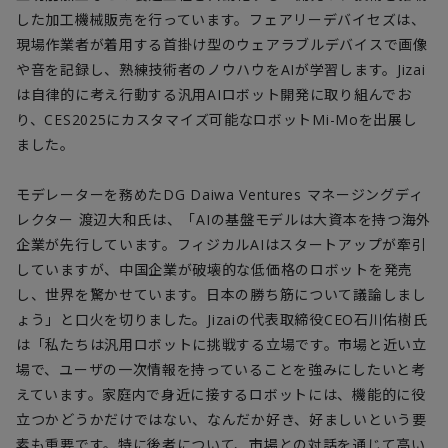
した加工機械販売を行っています。フェアリーデバイセズは、
現場作業者が着用する首掛け型のウェアラブルデバイスで画像
や音を記録し、熟練技術者のノウハウを
AI
が学習します。
Jizai
は自律的に考え行動する汎用
AI
ロボット開発に取り組んでお
り、
CES2025
にカスタマイズ可能なロボット
Mi-Mo
を出展し
ました。
モデレーターを務めた
DG Daiwa Ventures
マネージングディ
レクター 渡辺大和氏は、「
AI
の基盤モデルは大資本を持つ海外
企業が先行しています。フィジカル
AI
はスタートアップが牽引
していますが、中国企業が破壊的な低価格のロボットを発売
し、世界を驚かせています。日本の勝ち筋について議論しまし
ょう」と口火を切りました。
Jizai
の代表取締役
CEO
石川佑樹氏
は「私たちは汎用ロボットに挑戦する立場です。市場と近い立
場で、ユーザの一次情報を持っていることを強みにしたいと考
えています。家庭内で身近に接するロボットには、機能的に役
立つかどうかだけではない、なんだか好き、好ましいという要
素も重要です。特に後者について、市場との対話を通じて高い