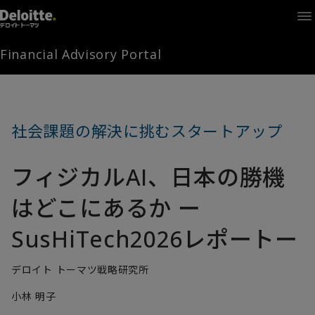
Home
Times
Channel
Financial Advisory Portal
Library
Solutions
LAGRANGE
Partners
社会課題の解決に挑むスタートアップ
お問い合わせ
フィジカルAI、日本の勝機
FAMとは
はどこにあるか ー
SusHiTech2026レポートー
FA Portal
デロイト トーマツ戦略研究所
小林 明子
ログイン
FAM会員登録