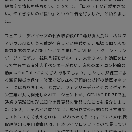
解像度で情報を持ちたい。
CES
では、『ロボットが可愛すぎな
い、怖すぎないのが良い』という評価を得ました」と語りまし
た。
フェアリーデバイセズの代表取締役
CEO
藤野真人氏は「私はフ
ィジカル
AI
という言葉が存在しない時代から、現場で働く人の
能力を拡張する
AI
を手掛けてきました。
VLM
（ビジョン・ラン
ゲージ・モデル：視覚言語モデル）は、大量のネット動画を使
って学習する海外大手ベンダーが強い。家庭のエアコン掃除の
動画は
YouTube
にたくさんあるでしょう。しかし、熟練工によ
る空調機械の保守・修理など
B2B
の専門的な技術の動画はネッ
ト上にはありません」と言い、フェアリーデバイセズとダイキ
ン工業が共同開発した
AI
エージェントが、
GENIAC-PRIZE
で製
造業の暗黙知の形式知化の最高賞を受賞したことも紹介しまし
た（※２）。デバイス開発では、現場作業の邪魔にならず誰で
もストレスなく使える
UX
にこだわったそうです。アルムの代表
取締役
CEO
平山京幸氏は、日本マイクロソフトとの協業につい
て述べました（※３）。「製造業の
AI
活用というと生産管理や