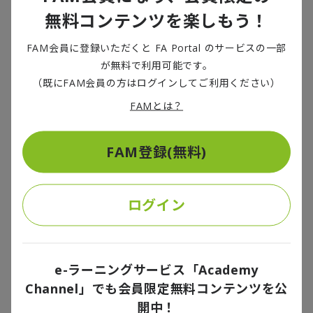
無料コンテンツを楽しもう！
FAM会員に登録いただくと FA Portal のサービスの一部
が無料で利用可能です。
（既にFAM会員の方はログインしてご利用ください）
FAMとは？
高校サッカーのビジネス化の動きに注目
―元プロサッカー選手の視点から、注目しているサッカービジ
FAM登録(無料)
ネスのトレンドはありますか？
鈴木：海外クラブのトライアウトを支援するエージェントビジ
ログイン
ネスの需要はより増していくのではないでしょうか。プロを目
指す日本選手が増えている一方、日本のJリーグクラブの数は
「60クラブ」と狭き門だからです。肌感覚ですが、「プロにな
りたいから日本のクラブだけでなく、海外クラブも視野に入れ
e-ラーニングサービス「Academy
ている」という選手は増えていると思います。とくに近年は、
Channel」でも会員限定無料コンテンツを公
高校生や大学生が海外へトライアウトに挑戦するケースがよく
開中！
見受けられますね。