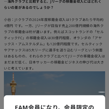
―海外クラブと比較すると、Jリーグの移籍金収入にはどれく
らいの差があるのでしょうか？
小谷：J1クラブの2024年度移籍金収入は1クラブあたり平均約
4億円 です。一方、Jリーグが目指す売上200億円規模の海外ク
ラブの移籍金は桁が違います。例えばスコットランドの「セル
ティックFC」の移籍金収入は30億円程度、オランダの「アヤ
ックス・アムステルダム」も120億円程度です。セルティック
やアヤックスは5大リーグに選手を送り込むリーグという側面
はあるものの、それらのクラブと比べてJリーグの移籍金収入は
まだまだ低く、日本サッカーの移籍金ビジネスの伸び代は大き
いと考えています。
FAM会員になり、会員限定の