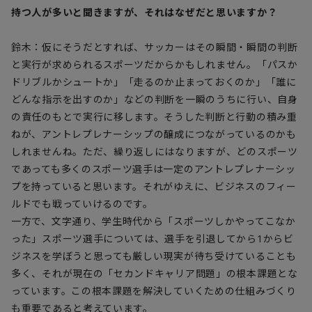
持つ人が多いと聞きますが、それはなぜだと思いますか？
鈴木：仮にそうだとすれば、サッカーはその瞬間・瞬間の判断
と実行が求められるスポーツだからかもしれません。「パスか
ドリブルかシュートか」「走るのか止まっておくのか」「誰に
どんな指示を出すのか」などの判断を一瞬のうちに行い、自身
の責任のもとで実行に移します。そうした判断と行動の積み重
ねが、アントレプレナーシップの醸成につながっているのかも
しれませんね。ただ、繰り返しにはなりますが、どのスポーツ
であっても多くのスポーツ選手は一定のアントレプレナーシッ
プを持っていると思います。それがゆえに、ビジネスのフィー
ルドでも戦っていけるのです。
一方で、文字通り、学生時代から「スポーツしかやってこなか
った」スポーツ選手については、選手を引退してから1からビ
ジネスを学ぼうと思っても厳しい現実が待ち受けていることも
多く、それが現在の「セカンドキャリア問題」の根本課題とな
っています。この根本課題を解決していくための仕組みづくり
も重要であると考えています。