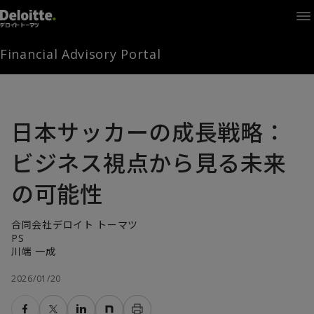
Home
Times
Channel
Financial Advisory Portal
Library
Solutions
LAGRANGE
Partners
日本サッカーの成長戦略：
お問い合わせ
ビジネス視点から見る未来
の可能性
FAMとは
合同会社デロイト トーマツ
PS
FA Portal
川端 一成
2026/01/20
ログイン
FAM会員登録