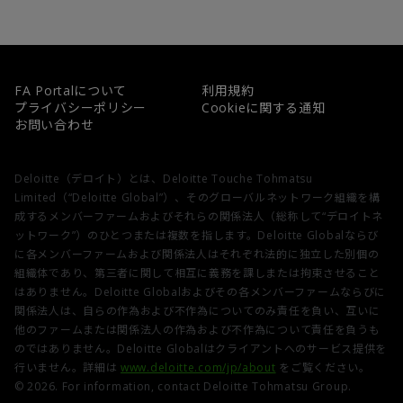
FA Portalについて
利用規約
プライバシーポリシー
Cookieに関する通知
お問い合わせ
Deloitte（デロイト）とは、Deloitte Touche Tohmatsu
Limited（“Deloitte Global”）、そのグローバルネットワーク組織を構
成するメンバーファームおよびそれらの関係法人（総称して“デロイトネ
ットワーク”）のひとつまたは複数を指します。Deloitte Globalならび
に各メンバーファームおよび関係法人はそれぞれ法的に独立した別個の
組織体であり、第三者に関して相互に義務を課しまたは拘束させること
はありません。Deloitte Globalおよびその各メンバーファームならびに
関係法人は、自らの作為および不作為についてのみ責任を負い、互いに
他のファームまたは関係法人の作為および不作為について責任を負うも
のではありません。Deloitte Globalはクライアントへのサービス提供を
行いません。詳細は
www.deloitte.com/jp/about
をご覧ください。
© 2026. For information, contact Deloitte Tohmatsu Group.