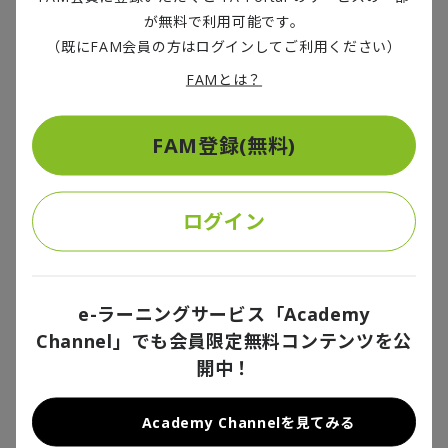
方が、シェアの低い地域よりも電気料金の上昇幅が小
が無料で利用可能です。
さくなっていることは注目すべき点です。なぜこうした
（既にFAM会員の方はログインしてご利用ください）
ことが起こっているのでしょうか？おそらく、発電容量
FAMとは？
の増加が主に再生可能エネルギーへの投資によってもた
らされているからだと考えられます。そのため、再生可
能エネルギーへの投資が不十分な地域では発電容量の
FAM登録(無料)
不足がより深刻になり、価格が押し上げられているので
す。
ログイン
生成AIによるマクロ経済への影響
e-ラーニングサービス「Academy
Channel」でも会員限定無料コンテンツを公
開中！
また、データセンター事業者の多くは自ら発電設備を
建設しています。これは化石燃料の供給に圧力をかけ、
Academy Channelを見てみる
電気料金を押し上げる可能性があります。データセンタ