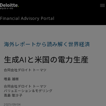
Home
Times
Channel
Financial Advisory Portal
Library
Solutions
LAGRANGE
Partners
海外レポートから読み解く世界経済
お問い合わせ
生成AIと米国の電力生産
FAMとは
合同会社デロイト トーマツ
増島 雄樹
FA Portal
合同会社デロイト トーマツ
バリュエーション＆モデリング
高島 理沙子
ログイン
FAM会員登録
2025/09/04