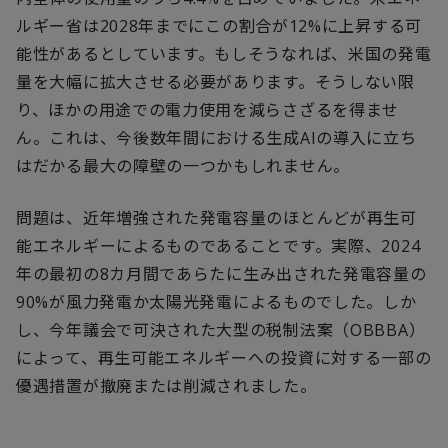
ルギー省は
2028
年までにこの割合が
12%
に上昇する可
能性があるとしています。もしそうなれば、米国の発電
量を大幅に拡大させる必要があります。そうしない限
り、ほかの用途での電力使用を減らさざるを得ませ
ん。これは、今後数年間における生成
AI
の導入に立ち
はだかる最大の障壁の一つかもしれません。
問題は、近年増強された発電容量のほとんどが再生可
能エネルギーによるものであることです。実際、
2024
年の最初の
8
カ月間であらたに生み出された発電容量の
90%
が風力発電か太陽光発電によるものでした。しか
し、今年議会で可決された大型の税制法案（
OBBBA
）
によって、再生可能エネルギーへの投資に対する一部の
優遇措置が撤廃または削減されました。