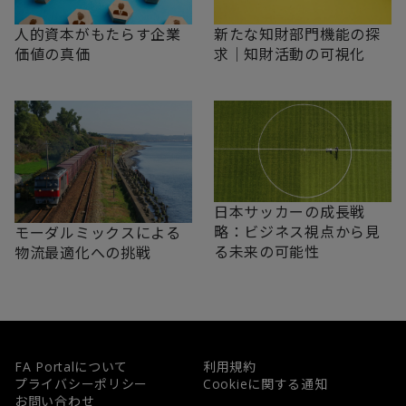
新たな知財部門機能の探
人的資本がもたらす企業
求｜知財活動の可視化
価値の真価
日本サッカーの成長戦
略：ビジネス視点から見
モーダルミックスによる
る未来の可能性
物流最適化への挑戦
FA Portalについて
利用規約
プライバシーポリシー
Cookieに関する通知
お問い合わせ