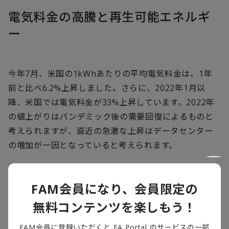
電気料金の高騰と再生可能エネルギ
ー
今年
7
月、米国の
1kWh
あたりの平均電気料金は、
1
年
前と比べ
6.2%
上昇しました。さらに、
2022
年
1
月以
降、米国では電気料金が
33%
上昇しています。
2022
年
の値上がりはパンデミック後の需要回復によるものと
考えられますが、直近の急激な上昇はデータセンター
の増加が一因となっていると考えられます。
需要の急増は発電容量の増加を大幅に上回っているよ
FAM会員になり、会員限定の
うです。今世紀における発電容量増加のほとんどは、風
力と太陽光を中心とした再生可能エネルギーによるも
無料コンテンツを楽しもう！
のでした。再生可能エネルギーのシェアが高い地域の
FAM会員に登録いただくと FA Portal のサービスの一部