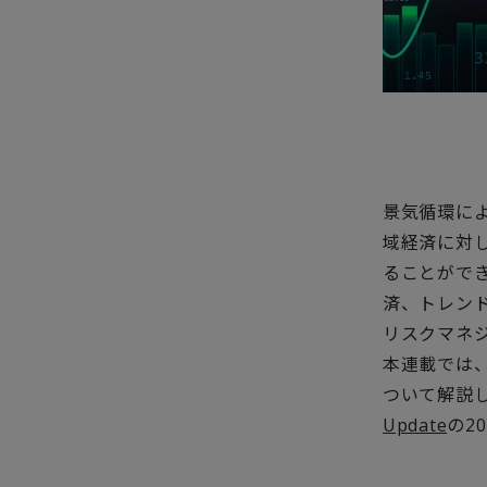
景気循環に
域経済に対
ることがで
済、トレン
リスクマネ
本連載では
ついて解説
Update
の2