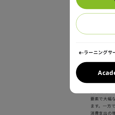
ました。なお
た。
ユーロ圏の第
期と比べて0
いて、ドイ
は企業の設
資は、高い
e-ラーニングサ
カとの競争
一方、ユー
Aca
が第1四半期
であり、ス
費支出（0.
要素で大幅な
ます。一方
消費支出の