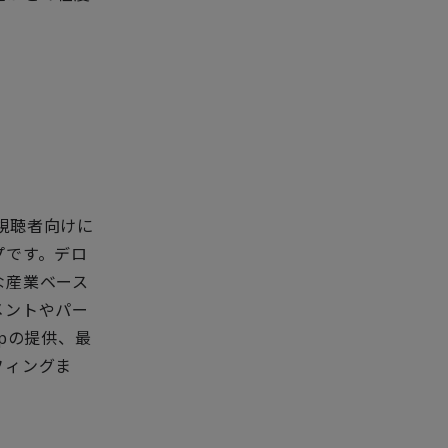
外の視聴者向けに
プです。デロ
な産業ベース
メントやパー
ipの提供、最
フィングま