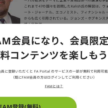
ーバル経済をテーマに企業や貿易団体への講演も多
これまで47の国々を訪問したKalish氏の解説は、
ート・ジャーナル、エコノミスト、フィナンシャル
からも広く引用されている。ジョンズ・ホプキンス
博士号取得。
AM会員になり、会員限
無料コンテンツを楽しもう
2四半期の実質GDP
会員に登録いただくと FA Portal のサービスの一部が無料で利用可
（既にFAM会員の方はログインしてご利用ください）
経済は力強さを欠くものの、昨年の不況に近い状態からは明
FAMとは？
が、7月末に発表された2024年第2四半期のGDPからいえ
）の発表によると、第2四半期におけるユーロ圏20カ国の実質
.3％増加と、前期と同じ伸びを示し、前年同期比では0.6％
FAM登録(無料)