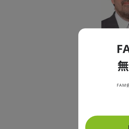
F
好調な第
FAM
ユーロ圏の
つつあること
州連合（EU
四半期比で0