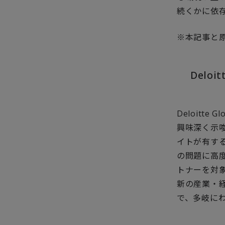
続くかに依
※
本記事と
Deloi
Deloitte
興味深く示
イトが有す
の問題に高
トナーを対象
新の産業・
で、多岐に