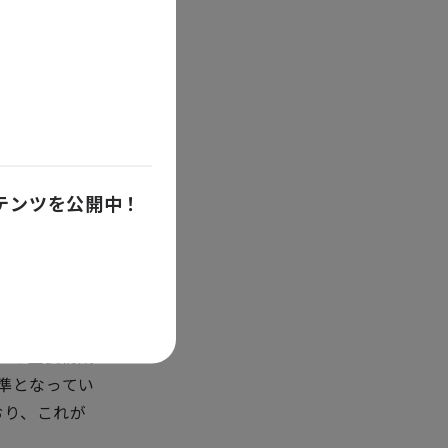
横ばいでし
Pが第1四半
うち2期にお
の成長の弱さ
す。同国の投
中国やアメリ
ンテンツを公開中！
ます。
の実質GDP
増に続く成長
によると、消
全ての主要構成
準となってい
おり、これが