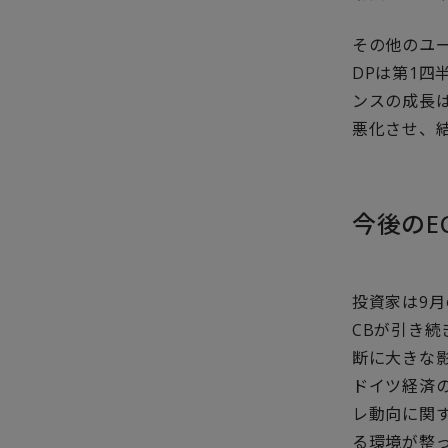
その他のユ
DPは第1四
ンスの成長
悪化させ、
今後のE
投資家は9月
CBが引き
断に大きな
ドイツ経済
レ動向に関
る環境が整