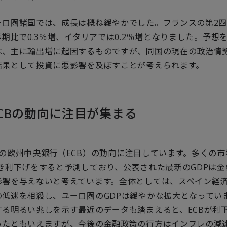
ーロ圏諸国では、成長は概ね緩やかでした。フランスの第2四
半期比で0.3％増、イタリアでは0.2％増となりました。予想
は、主に輸出増に起因するものですが、同国の現在の政治情
結果として投資に悪影響を及ぼすことが考えられます。
CBの動向に注目が集まる
の欧州中央銀行（ECB）の動向に注目しています。多くの市
続き利下げをすると予測しており、公表された最新のGDPは
影響を与えないと考えています。全体としては、スペイン経
の低迷を相殺し、ユーロ圏のGDPは緩やかな拡大となってい
する明るい兆しを示す最近のデータも踏まえると、ECBが利
ったともいえますが、今後の金融政策の行方はインフレの減