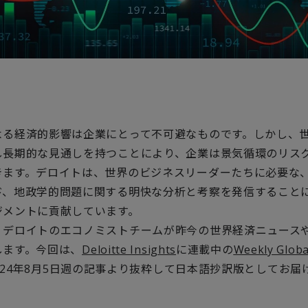
よる経済的影響は企業にとって不可避なものです。しかし、
し長期的な見通しを持つことにより、企業は景気循環のリス
きます。デロイトは、世界のビジネスリーダーたちに必要な
ド、地政学的問題に関する明快な分析と考察を発信すること
ジメントに貢献しています。
、デロイトのエコノミストチームが昨今の世界経済ニュース
します。今回は、
Deloitte Insights
に連載中の
Weekly Globa
024年8月5日週の記事より抜粋して日本語抄訳版としてお届