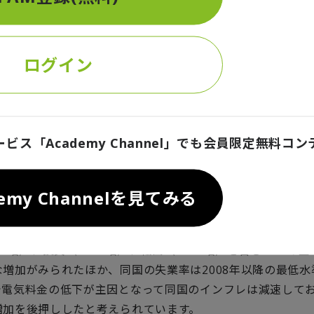
、2023年の第3、第4四半期における実質GDPは前期比で
2四半期における実質GDPは、ドイツの第2四半期の実質GD
ログイン
.1％減少したために伸び悩みました。これで過去3四半期の
ツの実質GDPが減少したことになります。ドイツ政府は、こ
備投資や建設投資の減少が原因であるとの見解を示していま
エネルギーコスト、中国での需要の低下、国内需要の低迷、
ービス「Academy Channel」でも会員限定無料コ
の激化など複数の要因によって打撃を受けている状況にあり
ロ圏の他の国々の経済は順調です。スペインでは、第2四半期
demy Channelを見てみる
対比0.8％増加しました。これは、昨年の第4四半期の0.7％
ペイン経済は好調であるといえるでしょう。同国政府の発表
3％増）、投資（0.9％増）、輸出（1.2％増）を含むGDPの
増加がみられたほか、同国の失業率は2008年以降の最低水
で電気料金の低下が主因となって同国のインフレは減速して
増加を後押ししたと考えられています。