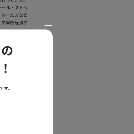
数行っている。
ウォール・ストリ
・タイムズなど
大学国際経済学
定の
！
能です。
らかに回復し
そうです。欧
GDPは第1
の増加となり