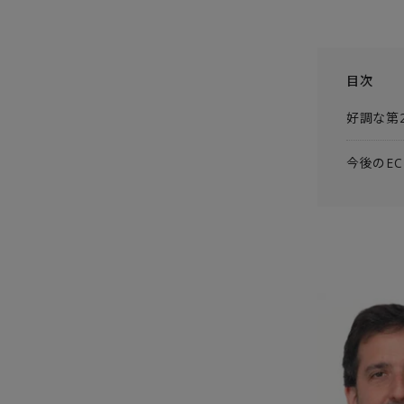
目次
好調な第
今後のE