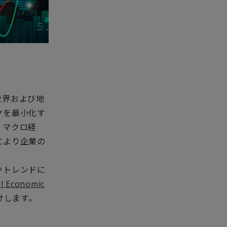
世界および地
クを最小化す
、マクロ経
により企業の
やトレンドに
l Economic
けします。