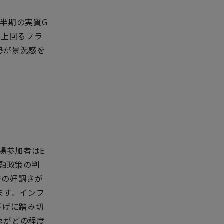
半期の実質G
を上回るフラ
勢が景況感を
場参加者はE
金融政策の判
済の好調さが
ます。インフ
下げに踏み切
速がどの程度