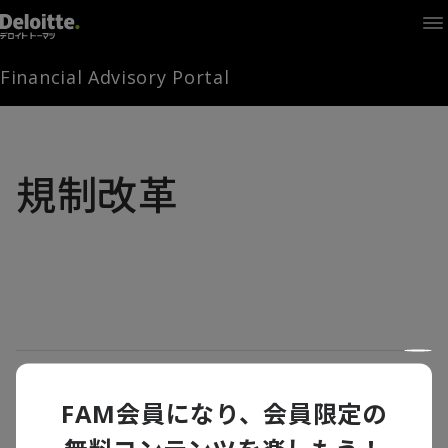
Home
Times
Channel
Financial Advisory Portal
Library
Solutions
LAGRANGE
Partners
規制改革
お問い合わせ
FAMとは
FA Portal
トランプ2.0の激動に備えるための3つの留
意点
FAM会員になり、会員限定の
ログイン
FAM会員登録
2025年の論点
,
IRA
,
米国