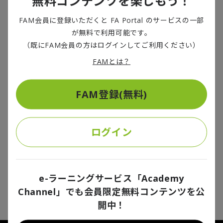
無料コンテンツを楽しもう！
2024/12/12
FAM会員に登録いただくと FA Portal のサービスの一部
米国のトランプ第２期政権が2025年1月20日、発足する。大統領に返り
が無料で利用可能です。
咲くトランプ氏は対立する中国だけではなく、カナダやメキシコへの関
税賦課を表明した。連邦政府の再構築や大幅な規制緩和を進める意向も
（既にFAM会員の方はログインしてご利用ください）
示している。米国は深刻な社会的分断の中、予見不可能性と自国最優先
の度合いを増していくだろう。次期政権の政策、議会との関係を整理し
FAMとは？
ながら、日本企業が現時点で留意すべき3つのポイントを取り上げる。
規制のサンドボックス制度の活用加速でス
タートアップ育成を
スタートアップ
,
ホットイシュー
FAM登録(無料)
2023/04/12
新しい技術の社会実装や新市場創出に役立つ規制緩和策「規制のサンド
ボックス制度」が2018年に創設されてから約５年。規制の枠内に収まら
ログイン
ないまったく新しい新市場を創設するために、その活用促進が求められ
る。活用拡大のための3つのポイントを提示する。
2
件中
1
-
2
件
e-ラーニングサービス「Academy
1
Channel」でも会員限定無料コンテンツを公
開中！