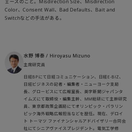
ェースのこと。
Misdirection Size
、
Misdirection
Color
、
Consent Wall
、
Bad Defaults
、
Bait and
Switch
などの手法がある。
水野 博泰
/
Hiroyasu Mizuno
主席研究員
日経BPにて日経コミュニケーション、日経E-BIZ、
日経ビジネスの記者・編集者・ニューヨーク支局
長、グロービスにて広報室長、英字新聞ジャパンタ
イムズにて取締役・編集主幹、MM総研にて主幹研究
員、東京都政策企画局にてオリンピック・パラリン
ピック海外戦略広報担当などを歴任。現在、デロイ
ト トーマツ ファイナンシャルアドバイザリー合同会
社にてシニアヴァイスプレジデント。電気工学修