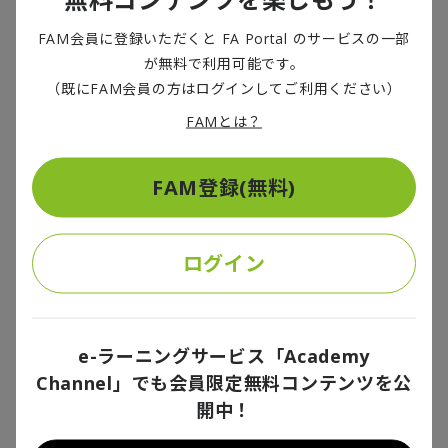
GDPR
）が、ウェブサイト閲覧履歴を含む個人に関する
FAM会員に登録いただくと FA Portal のサービスの一部
あらゆる情報が個人情報であると定義している影響が
が無料で利用可能です。
顕著に表れている。
（既にFAM会員の方はログインしてご利用ください）
FAMとは？
日本国内の表示率は
EU
域内の
9
分の
1
であり、個人情報
保護に対する取り組みの差が鮮明に見て取れる。
FAM登録(無料)
プライバシーポリシーの
8
割に日付無し
ログイン
また、法改正によって企業・組織が保有する個人デー
タに関する公表事項が追加されたため、該当する場
e-ラーニングサービス「Academy
合、プライバシーポリシーを適時に改定しなければな
Channel」でも会員限定無料コンテンツを公
らない。国内ウェブサイトのプライバシーポリシーに
開中！
関する調査結果を
図
2
に示す。