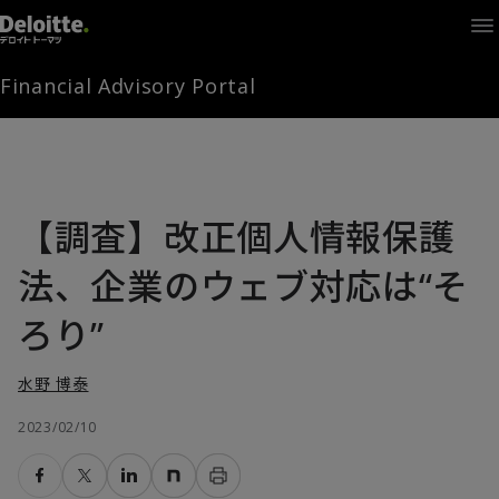
Home
Times
Channel
Financial Advisory Portal
Library
Solutions
LAGRANGE
Partners
お問い合わせ
【調査】改正個人情報保護
法、企業のウェブ対応は“そ
FAMとは
ろり”
水野 博泰
FA Portal
2023/02/10
ログイン
FAM会員登録