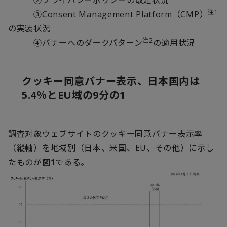
②プライバシーポリシーの改定状況
注1
③Consent Management Platform（CMP）
の実装状況
注2
④バナーへのダークパターン
の適用状況
クッキー同意バナー表示、日本国内は
5.4
％と
EU
域の
9
分の
1
調査対象ウェブサイトのクッキー同意バナー表示率
（縦軸）を地域別（日本、米国、
EU
、その他）に示し
たものが
図
1
である。