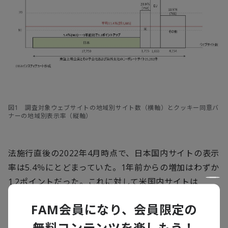
図1 調査対象ウェブサイトの地域別サイト数（横軸）とクッキー同意バ
ナーの地域別表示率（縦軸）
法施行直後の
2022
年
4
月時点で、日本国内サイトの表示
率は
5.4
％にとどまっていた。
1
年前からの増加はわずか
1.2
ポイントだった。これに対して米国内サイトは
20.9
％、
EU
域内サイトにいたっては
48.0
％と高率であ
FAM会員になり、会員限定の
る。特に
EU
では
2018
年
5
月に施行された一般データ保
護規則（
General Data Protection Regulation,
無料コンテンツを楽しもう！