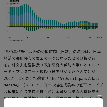
1980
年代後半以降の労働時間（日数）の減少は、日本
経済の長期停滞の要因の一つになったとの分析があ
る。林文夫名誉教授（政策研究大学院大学）とエドワ
ード・プレスコット教授（米アリゾナ州立大学）が
2002
年に公表した論文「
The 1990s in Japan: A lost
decade」（※3）で、日本の潜在成長率の低下は、バブ
ル崩壊に伴う不良債権問題と金融システムの機能不全
ではなく、労働投入の減少と全要素生産性（TFP）上昇
率の低下が主要因と論じた。この論文によって生産性