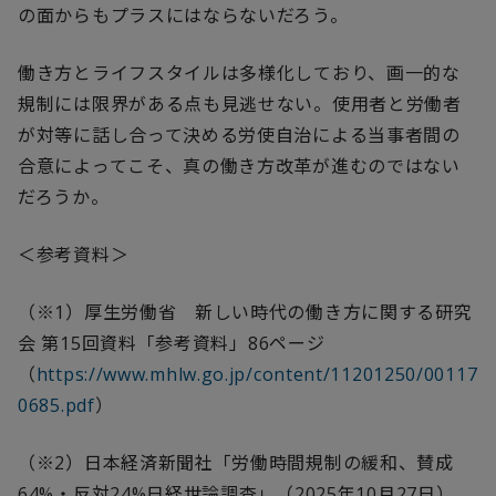
の面からもプラスにはならないだろう。
働き方とライフスタイルは多様化しており、画一的な
規制には限界がある点も見逃せない。使用者と労働者
が対等に話し合って決める労使自治による当事者間の
合意によってこそ、真の働き方改革が進むのではない
だろうか。
＜参考資料＞
（※1）厚生労働省 新しい時代の働き方に関する研究
会 第
15
回資料「参考資料」
86
ページ
（
https://www.mhlw.go.jp/content/11201250/00117
0685.pdf
）
（※2）日本経済新聞社「労働時間規制の緩和、賛成
64%・反対24%日経世論調査」（2025年10月27日）