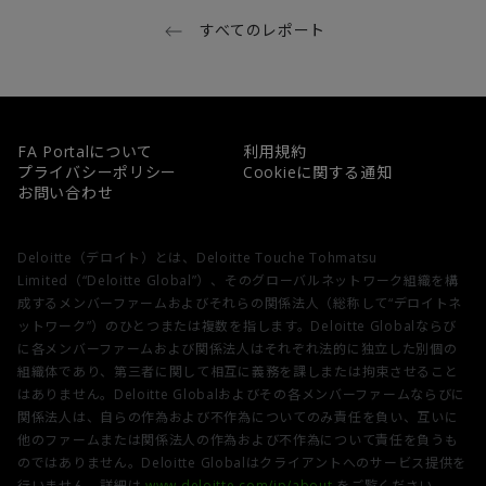
すべてのレポート
FA Portalについて
利用規約
プライバシーポリシー
Cookieに関する通知
お問い合わせ
Deloitte（デロイト）とは、Deloitte Touche Tohmatsu
Limited（“Deloitte Global”）、そのグローバルネットワーク組織を構
成するメンバーファームおよびそれらの関係法人（総称して“デロイトネ
ットワーク”）のひとつまたは複数を指します。Deloitte Globalならび
に各メンバーファームおよび関係法人はそれぞれ法的に独立した別個の
組織体であり、第三者に関して相互に義務を課しまたは拘束させること
はありません。Deloitte Globalおよびその各メンバーファームならびに
関係法人は、自らの作為および不作為についてのみ責任を負い、互いに
他のファームまたは関係法人の作為および不作為について責任を負うも
のではありません。Deloitte Globalはクライアントへのサービス提供を
行いません。詳細は
www.deloitte.com/jp/about
をご覧ください。