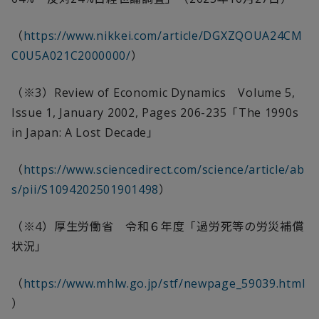
（
https://www.nikkei.com/article/DGXZQOUA24CM
C0U5A021C2000000/
）
（※
3
）
Review of Economic
Dynamics Volume
5,
Issue 1, January 2002, Pages 206-235
「
The 1990s
in Japan: A Lost Decade
」
（
https://www.sciencedirect.com/science/article/ab
s/pii/S1094202501901498
）
（※4）厚生労働省 令和６年度「過労死等の労災補償
状況」
（
https://www.mhlw.go.jp/stf/newpage_59039.html
）