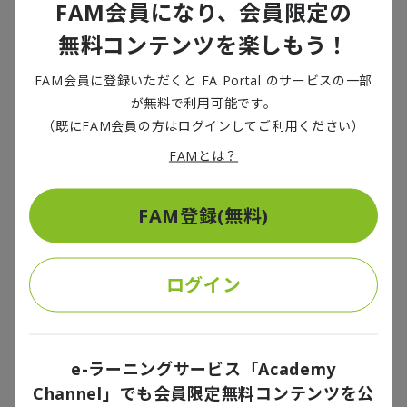
FAM会員になり、会員限定の
が脚光を浴び、政策面でもいかに生産性を上げるかが
無料コンテンツを楽しもう！
メインイシューとなってきた。
FAM会員に登録いただくと FA Portal のサービスの一部
（図④）2000～2009年の潜在成長率の寄与度分解
が無料で利用可能です。
（既にFAM会員の方はログインしてご利用ください）
FAMとは？
FAM登録(無料)
ログイン
（図⑤）2010～2019年の潜在成長率の寄与度分解
e-ラーニングサービス「Academy
Channel」でも会員限定無料コンテンツを公