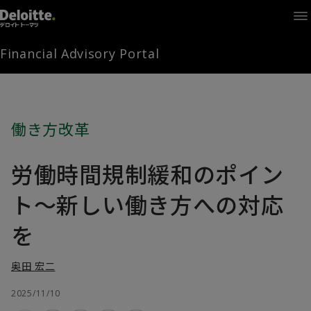
Home
Times
Channel
Financial Advisory Portal
Library
Solutions
LAGRANGE
Partners
働き方改革
お問い合わせ
労働時間規制緩和のポイン
FAMとは
ト～新しい働き方への対応
を
FA Portal
奥田 宏二
2025/11/10
ログイン
FAM会員登録