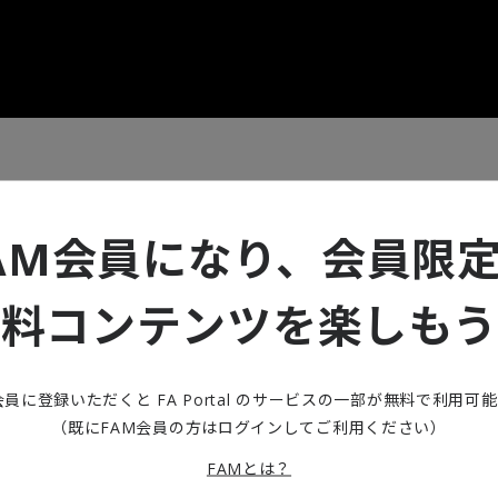
AM会員になり、会員限
無料コンテンツを楽しもう
産業界のビジネスチャンス
れている「5G」は、建設業界、不動産業界にも大きな影響を及ぼ
会員に登録いただくと FA Portal のサービスの一部が無料で利用可
ーション）を加速すると考えられています。この5Gがもたらすベネ
（既にFAM会員の方はログインしてご利用ください）
界での具体的なユースケースなどについて解説します。※当記事は
一部改訂して転載しています。
FAMとは？