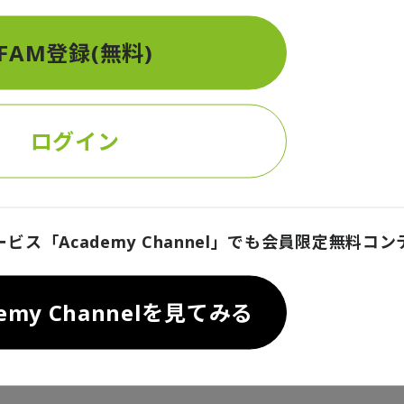
1
件中
1
-
1
件
FAM登録(無料)
1
ログイン
せ
u Limited（“Deloitte Global”）、そのグローバルネットワーク組織を構
ービス「Academy Channel」でも会員限定無料コ
各メンバーファームおよび関係法人はそれぞれ法的に独立した別個の組織体であり、第
関係法人は、自らの作為および不作為についてのみ責任を負い、互いに他のファーム
。詳細は
www.deloitte.com/jp/about
をご覧ください。
demy Channelを見てみる