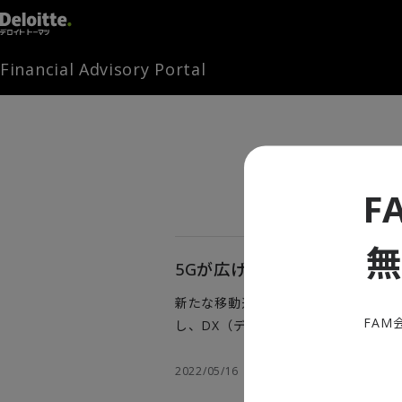
Financial Advisory Portal
F
5Gが広げる建設業界、不動
新たな移動通信システムとして注目さ
FAM
し、DX（デジタルトランスフォーメ
フィットや、建設業界および不動産業
Industry Eyeに掲載した内容を
2022/05/16