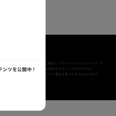
成するメンバーファームおよびそれらの関係法人（総称して“デロイトネットワーク”）の
ンテンツを公開中！
三者に関して相互に義務を課しまたは拘束させることはありません。
または関係法人の作為および不作為について責任を負うものではありませ