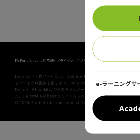
FA Portalについて
利用規約
プライバシーポリシー
Cookieに関する通知
お問い合わ
Deloitte（デロイト）とは、Deloitte Touche Tohmats
e-ラーニングサ
ひとつまたは複数を指します。Deloitte Globalならびに
Deloitte Globalおよびその各メンバーファームならびに
ん。Deloitte Globalはクライアントへのサービス提供を行いません
© 2026. For information, contact Deloitte Tohmatsu Group.
Aca