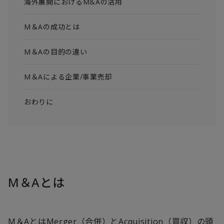
海外展開におけるM&Aの活用
M＆Aの成功とは
M＆Aの目的の違い
M＆Aによる企業/事業売却
おわりに
M＆Aとは
M＆AとはMerger（合併）とAcquisition（買収）の頭