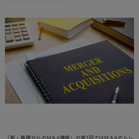
「新・基礎からのM＆A講座」の
第1回
ではM＆Aのトレ