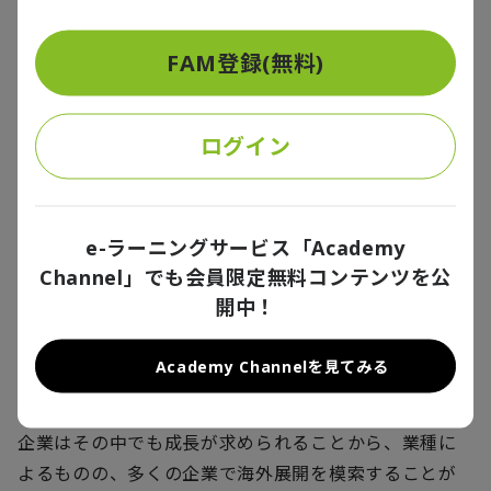
＊1：神戸大学大学院経営学研究室編：経営学大辞典、
FAM登録(無料)
p239、中央経済社
ログイン
海外展開におけるM&Aの活用
e-ラーニングサービス「Academy
世界における日本の位置付けについてGDP構成比とい
Channel」でも会員限定無料コンテンツを公
う観点で見ると、1990年代と比較すると存在感が薄ま
開中！
ってきているという現状がある。
また、日本は人口減少という道をたどることになるた
Academy Channelを見てみる
め、中長期的に国内消費が減少していくという展開は
容易に想像ができる。
企業はその中でも成長が求められることから、業種に
よるものの、多くの企業で海外展開を模索することが