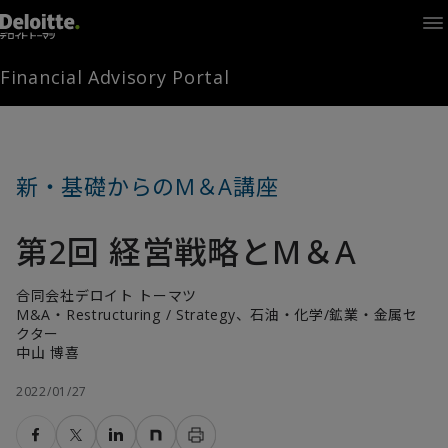
Home
Times
Channel
Financial Advisory Portal
Library
Solutions
LAGRANGE
Partners
新・基礎からのM＆A講座
お問い合わせ
第2回 経営戦略とM＆A
FAMとは
合同会社デロイト トーマツ
M&A・Restructuring / Strategy、石油・化学/鉱業・金属セ
クター
中山 博喜
FA Portal
2022/01/27
ログイン
FAM会員登録