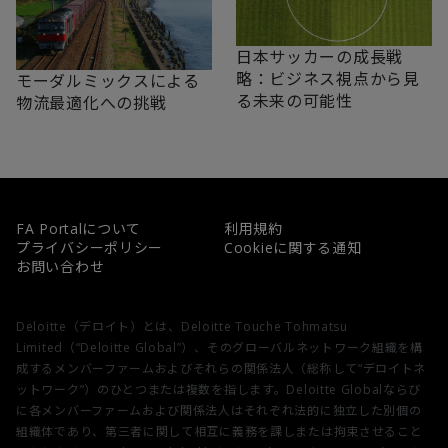
日本サッカーの成長戦
略：ビジネス視点から見
モーダルミックスによる
る未来の可能性
物流最適化への挑戦
FA Portalについて
利用規約
プライバシーポリシー
Cookieに関する通知
お問い合わせ
Deloitte（デロイト）とは、Deloitte Touche Tohmatsu
Limited（“Deloitte Global”）、そのグローバルネットワーク組織を構
成するメンバーファームおよびそれらの関係法人（総称して“デロイトネ
ットワーク”）のひとつまたは複数を指します。Deloitte Globalならび
に各メンバーファームおよび関係法人はそれぞれ法的に独立した別個の
組織体であり、第三者に関して相互に義務を課しまたは拘束させること