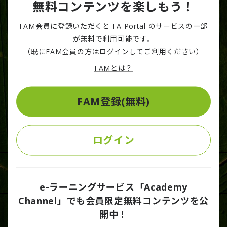
無料コンテンツを楽しもう！
DTFA Times
話題の時事を徹底解説
FAM会員に登録いただくと FA Portal のサービスの一部
が無料で利用可能です。
Academy Channel
（既にFAM会員の方はログインしてご利用ください）
プロフェッショナルによる学び動画サービス
FAMとは？
Library
資料ダウンロードサービス
FAM登録(無料)
Solutions
ログイン
テクノロジーショーケース
LAGRANGE
社会課題への挑戦
e-ラーニングサービス「Academy
Channel」でも会員限定無料コンテンツを公
Partners
開中！
プロフェッショナルオーケストレーション