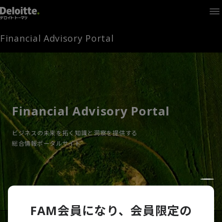
Home
Times
Channel
Financial Advisory Portal
Library
Solutions
LAGRANGE
Partners
お問い合わせ
Financial Advisory Portal
ビジネスの未来を拓く知識と洞察を提供する
FAMとは
総合情報ポータルサイト
FA Portal
FAM会員になり、会員限定の
ログイン
FAM会員登録