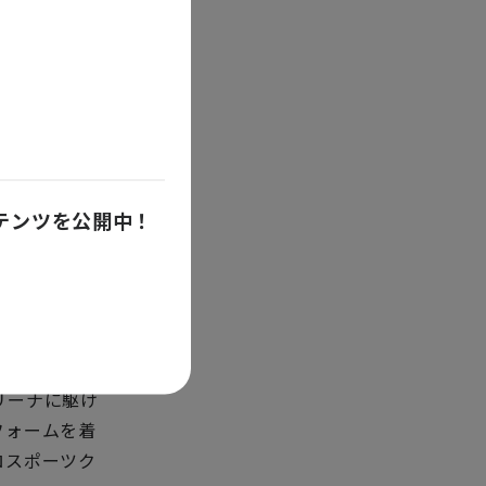
 の目標を掲
を出し始めま
武蔵小杉を拠
駅周辺の両ク
等が実現しま
ンダースのコ
ンテンツを公開中！
ブレイブサン
民・行政と強
ンダースが頑
識を持っても
日は、等々力
リーナに駆け
フォームを着
ロスポーツク