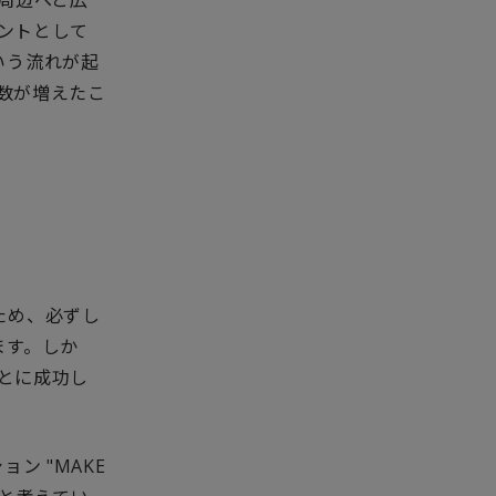
イントとして
いう流れが起
者数が増えたこ
ため、必ずし
ます。しか
ことに成功し
ン "MAKE