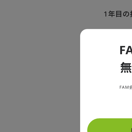
1年目の
川崎は、東
F
に伴い、20
で舵取り役
営改革を担
元沢社長の
帆ではあり
FAM
的な認知度
ポンサーの
東芝関係者
でのブース
した。これ