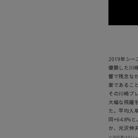
2019年シ
優勝した川
響で残念な
豪であるこ
その川崎ブ
大幅な飛躍を
た。平均入場
同+64.8
か、元沢伸
※当記事は
Bリ