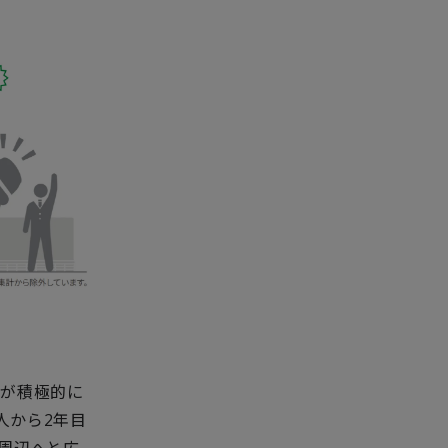
。
ちが積極的に
人から2年目
周辺へと広