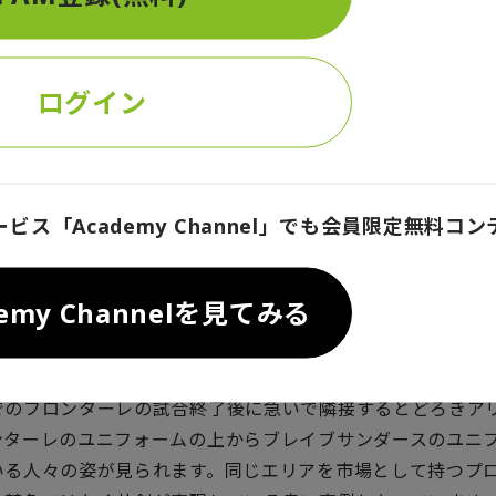
のことです。そんな中でも、"DeNA体制3年目での黒字化"
改革の種は蒔かれ始めていました。
ログイン
NA体制2年目の2019年シーズン、蒔いた種が成果として芽
Jリーグの川崎フロンターレとのコラボレーションです。同じ
気クラブに、ブレイブサンダース側から声をかけ、武蔵小杉
の装飾や、フロンターレの新体制発表会への元沢社長の登壇
では武蔵小杉駅前のフロンターレのショップ内にブレイブサ
ービス「Academy Channel」でも会員限定無料コ
けられているほか、新設予定のフロンターレの育成施設内に
カデミー活動拠点を構える計画も発表されています。川崎市
demy Channelを見てみる
築いているフロンターレと協業できたことで、「ブレイブサ
ている。今度は彼らも応援しよう」と多くの人々に応援の意
できました。今では、両クラブが同日にホームの試合がある
でのフロンターレの試合終了後に急いで隣接するとどろきア
ンターレのユニフォームの上からブレイブサンダースのユニ
いる人々の姿が見られます。同じエリアを市場として持つプ