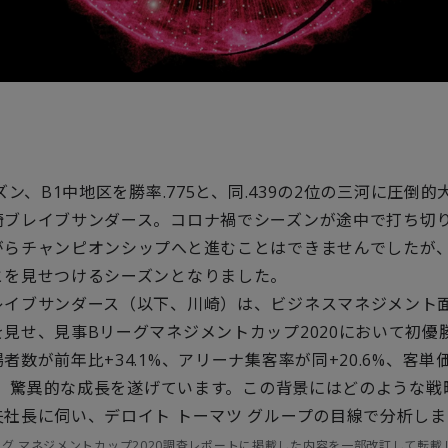
ーズン、B1中地区を勝率.775と、同.439の2位の三河に圧倒
崎ブレイブサンダース。コロナ禍でシーズンが途中で打ち切
がらチャンピオンシップへと進むことはできませんでしたが、
とを見せつけるシーズンとなりました。
レイブサンダース（以下、川崎）は、ビジネスマネジメント
見せ、見事Bリーグマネジメントカップ2020において初優
者数が前年比+34.1%、アリーナ集客率が同+20.6%、客単
%と、驚異的な成長を遂げています。この背景にはどのような
夫社長に伺い、デロイト トーマツ グループの目線で分析し
ーグ マネジメントカップ2020調査レポート
に掲載した内容を一部改訂して転載