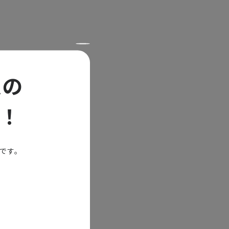
社の経営危機
定の
体制のクラブ
役員として経
！
決して順風満
ながらも社会
能です。
東芝関係のス
待を得ていた
て数百人規模
打撃を受けま
大変な挫折感