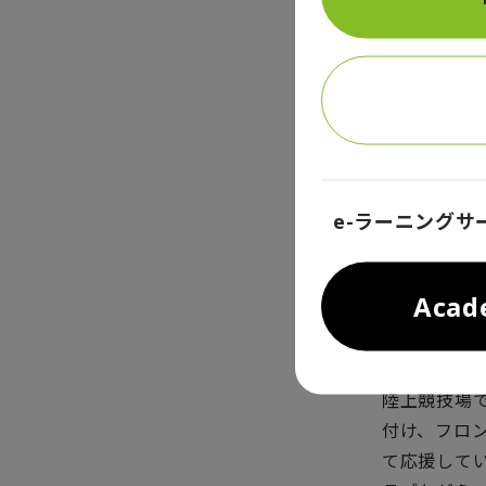
を味わったと
げ、様々な
そして、De
す。まず、
点とする人
ラブ共同で
した。現在
e-ラーニングサ
ーナーが設
ダースのア
Aca
固な関係を
張ろうとし
らうことが
陸上競技場
付け、フロ
て応援して