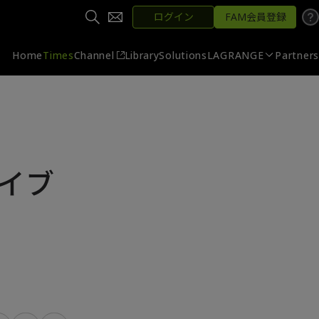
ログイン
FAM会員登録
Home
Times
Channel
Library
Solutions
LAGRANGE
Partners
イブ