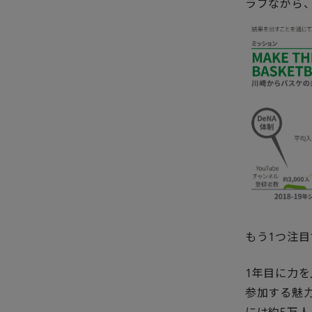
ラブながら
もう1つ注
1年目に力を
参加する魅力
には約5万