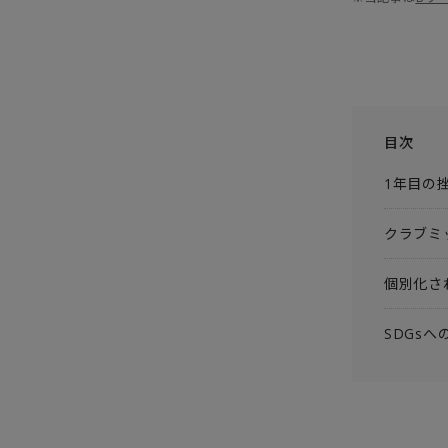
目次
1年目の
クラブミ
個別化さ
SDGs