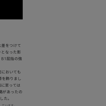
的大差をつけて
りとなった影
B1屈指の強
面においても
勝を飾りまし
価に至っては
戦略があったの
ました。
しています。