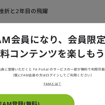
挫折と2年目の飛躍
芝バスケットボール部を母体とする名門クラブでしたが、同
AM会員になり、会員限
18年シーズンよりDeNAが運営を継承しました。その際、新
を任されたのが、プロ野球・横浜DeNAベイスターズの執行
った元沢伸夫社長でした。
無料コンテンツを楽しもう
就任2年目でBMC優勝を果たした川崎ですが、就任初年度は
ませんでした。DeNA体制となった当初、名門クラブであり
会員に登録いただくと FA Portal のサービスの一部が無料で利用可
はまだまだ低い状態でした。また、それまで存在感のあった
（既にFAM会員の方はログインしてご利用ください）
撤退が相次いだことに加え、コアファンの中にはチケット優
FAMとは？
が多かったこともあり、DeNAへのオーナーチェンジに伴っ
ターの離脱が見られ、スポンサー・集客双方の面から大きな
らは事前に分かっていたことではありましたが、元沢社長は
FAM登録(無料)