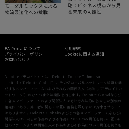
略：ビジネス視点から見
モーダルミックスによる
る未来の可能性
物流最適化への挑戦
FA Portalについて
利用規約
プライバシーポリシー
Cookieに関する通知
お問い合わせ
Deloitte（デロイト）とは、Deloitte Touche Tohmatsu
Limited（“Deloitte Global”）、そのグローバルネットワーク組織を構
成するメンバーファームおよびそれらの関係法人（総称して“デロイトネ
ットワーク”）のひとつまたは複数を指します。Deloitte Globalならび
に各メンバーファームおよび関係法人はそれぞれ法的に独立した別個の
組織体であり、第三者に関して相互に義務を課しまたは拘束させること
はありません。Deloitte Globalおよびその各メンバーファームならびに
関係法人は、自らの作為および不作為についてのみ責任を負い、互いに
他のファームまたは関係法人の作為および不作為について責任を負うも