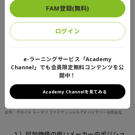
パターン
FAM登録(無料)
こうした業界構造不況によって苦境に陥る会社の要因
ログイン
は、主に6つに類別されます。それぞれ見ていきましょ
う。
e-ラーニングサービス「Academy
Channel」でも会員限定無料コンテンツを公
開中！
Academy Channelを見てみる
出所：デロイト トーマツ ファイナンシャルアドバイザリー合同会社
１）付加価値の低いメーカーのポジショ