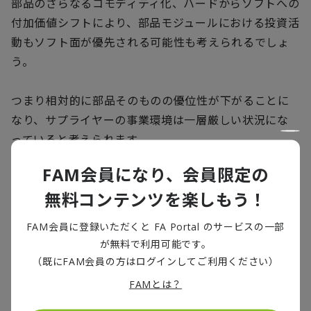
部品のさらなるコモディティ化、ハードからソフトへの
付加価値シフトにより、部品モジュールにおける投資活
動もソフト面が優先される可能性も考えられるでしょ
う。
つまり相対的に部品そのものの優位性が下がることに
なり、サプライヤーの事業環境は一層厳しい状況にな
っていると考えられます。
FAM会員になり、会員限定の
昨今、大きな問題となっている半導体不足もサプライ
無料コンテンツを楽しもう！
ヤーにとって逆風となっています。半導体不足によって
OEMが減産を行ったことで、消費者の需要はすぐに入
FAM会員に登録いただくと FA Portal のサービスの一部
手できる中古車にシフトしている面があるためです。
が無料で利用可能です。
（既にFAM会員の方はログインしてご利用ください）
FAMとは？
サプライヤーが経営危機に陥る6つの