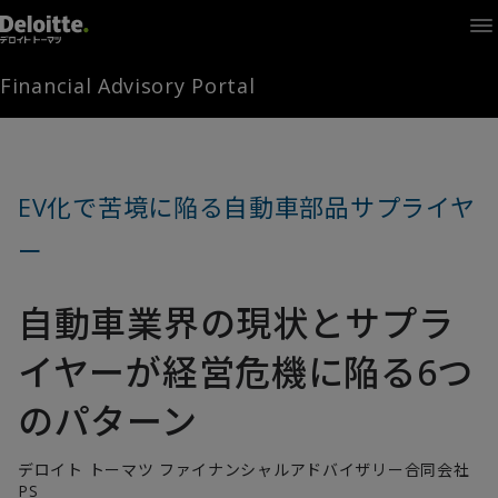
Home
Times
Channel
Financial Advisory Portal
Library
Solutions
LAGRANGE
Partners
EV化で苦境に陥る自動車部品サプライヤ
お問い合わせ
ー
自動車業界の現状とサプラ
FAMとは
イヤーが経営危機に陥る6つ
FA Portal
のパターン
デロイト トーマツ ファイナンシャルアドバイザリー合同会社
ログイン
FAM会員登録
PS