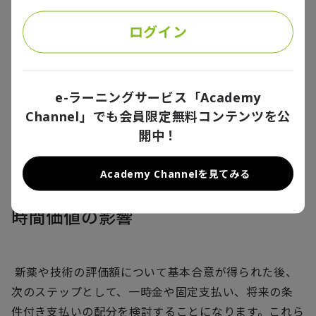
行われることが一般的です。
ログイン
開発者の視点では、ロイヤリティフィーの特性を踏ま
え、一時金やマイルストーン支払いを重視した支払い
構造を好む傾向があります。一方で、買手の視点では、
e-ラーニングサービス「Academy
一時金を重視することで開発者が商業化までの開発努
Channel」でも会員限定無料コンテンツを公
力を続けるインセンティブを失ってしまうリスクがある
開中！
と見なされる場合があります。
Academy Channelを見てみる
時間価値の影響
新薬や技術の評価額について基本合意が得られた後、
次のステップとして、一時金や固定支払い、将来の条
件付き支払いの配分を検討することになります。これら