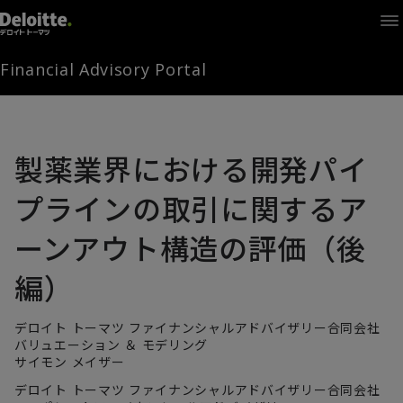
Home
Times
Channel
Financial Advisory Portal
Library
Solutions
LAGRANGE
Partners
製薬業界における開発パイ
お問い合わせ
プラインの取引に関するア
ーンアウト構造の評価（後
FAMとは
編）
FA Portal
デロイト トーマツ ファイナンシャルアドバイザリー合同会社
バリュエーション ＆ モデリング
サイモン メイザー
ログイン
FAM会員登録
デロイト トーマツ ファイナンシャルアドバイザリー合同会社