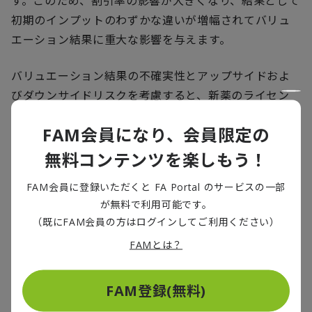
す。このため、割引率の影響が大きくなり、結果として
初期のインプットのわずかな違いが増幅されてバリュ
エーション結果に重大な影響を与えます。
バリュエーション結果の不確実性とアップサイドおよ
びダウンサイドリスクを考慮すると、新薬のライセン
ス後および商業化後の利益を共有する手段として、純
FAM会員になり、会員限定の
売上収益に基づくロイヤリティフィーが合意される形
態が一般的です。
無料コンテンツを楽しもう！
FAM会員に登録いただくと FA Portal のサービスの一部
ロイヤリティフィーは新薬のライセンス供与と商業化
が無料で利用可能です。
後にのみ行われることから、売手（ライセンサー）目
（既にFAM会員の方はログインしてご利用ください）
線では当該新薬全体の事業計画と同等の商業的リスク
FAMとは？
にさらされます。また、割引率の影響を受けるため、開
発の現段階が早ければ早いほど、その影響は増幅され
ます。実務上、固定的な一時金と長期的な条件付きロイ
FAM登録(無料)
ヤリティフィーの割合について、取引当事者間で交渉が