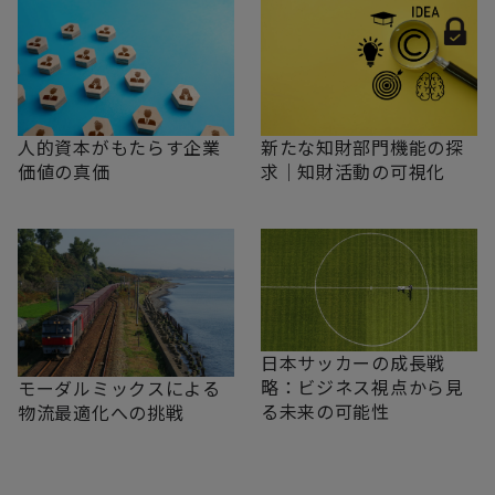
新たな知財部門機能の探
人的資本がもたらす企業
求｜知財活動の可視化
価値の真価
日本サッカーの成長戦
略：ビジネス視点から見
モーダルミックスによる
る未来の可能性
物流最適化への挑戦