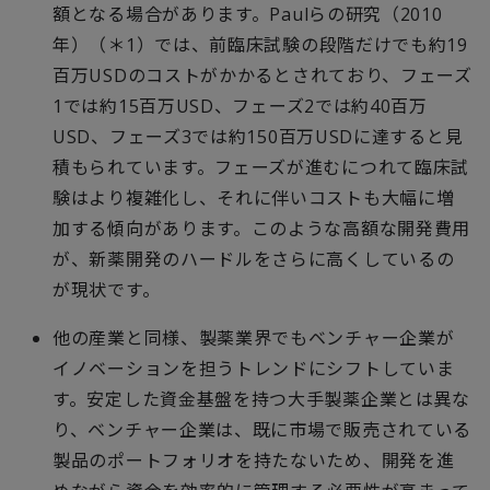
額となる場合があります。
Paul
らの研究（
2010
年）（＊
1
）では、前臨床試験の段階だけでも約
19
百万
USD
のコストがかかるとされており、フェーズ
1
では約
15
百万
USD
、フェーズ
2
では約
40
百万
USD
、フェーズ
3
では約
150
百万
USD
に達すると見
積もられています。フェーズが進むにつれて臨床試
験はより複雑化し、それに伴いコストも大幅に増
加する傾向があります。このような高額な開発費用
が、新薬開発のハードルをさらに高くしているの
が現状です。
他の産業と同様、製薬業界でもベンチャー企業が
イノベーションを担うトレンドにシフトしていま
す。安定した資金基盤を持つ大手製薬企業とは異な
り、ベンチャー企業は、既に市場で販売されている
製品のポートフォリオを持たないため、開発を進