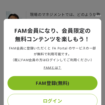
現場のマネジメントでは、どのような取
り組みをされましたか。
FAM会員になり、会員限定の
中島
無料コンテンツを楽しもう！
FAM会員に登録いただくと FA Portal のサービスの一部
「リーダーシップスタイル診断」を行っ
が無料で利用可能です。
ています。私が社長に就任した初年度の
（既にFAM会員の方はログインしてご利用ください）
支店長のリーダーシップスタイルは、ほ
関根
FAMとは？
とんど全員「指示命令型」でした。今は
全く違って、「指示命令型」はすごく少
なくなり、代わりに、それ以外の「ビジ
FAM登録(無料)
ョン型」「民主型」「関係重視型」「率
先垂範型」「育成型」が多くなっていま
ログイン
す。かつ、1人でいくつものスタイルを