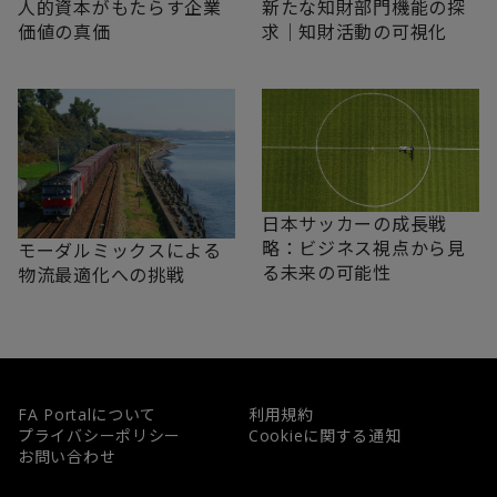
新たな知財部門機能の探
人的資本がもたらす企業
求｜知財活動の可視化
価値の真価
日本サッカーの成長戦
略：ビジネス視点から見
モーダルミックスによる
る未来の可能性
物流最適化への挑戦
FA Portalについて
利用規約
プライバシーポリシー
Cookieに関する通知
お問い合わせ