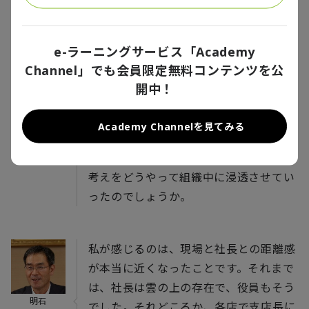
使いこなせるリーダーも多数出ていま
す。
e-ラーニングサービス「Academy
Channel」でも会員限定無料コンテンツを公
そこまで大きなビヘイビアの変化は10年
開中！
くらい掛かるものでしょうから、こんな
に短期間で変化したのは稀有ですね。な
Academy Channelを見てみる
中島
ぜできたのでしょうか。関根社長が先導
役になったのは間違いないですが、その
考えをどうやって組織中に浸透させてい
ったのでしょうか。
私が感じるのは、現場と社長との距離感
が本当に近くなったことです。それまで
は、社長は雲の上の存在で、役員もそう
明石
でした。それどころか、各店で支店長に