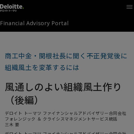
Home
Times
Channel
Financial Advisory Portal
Library
Solutions
LAGRANGE
Partners
商工中金・関根社長に聞く――不正発覚後に
お問い合わせ
組織風土を変革するには
風通しのよい組織風土作り
FAMとは
（後編）
FA Portal
デロイト トーマツ ファイナンシャルアドバイザリー合同会社
フォレンジック ＆ クライシスマネジメントサービス統括
三木 要
ログイン
FAM会員登録
デロイト トーマツ ファイナンシャルアドバイザリー合同会社