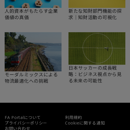
新たな知財部門機能の探
人的資本がもたらす企業
求｜知財活動の可視化
価値の真価
日本サッカーの成長戦
略：ビジネス視点から見
モーダルミックスによる
る未来の可能性
物流最適化への挑戦
FA Portalについて
利用規約
プライバシーポリシー
Cookieに関する通知
お問い合わせ