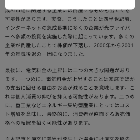
ーへの投資が十分な利益を生み出し始めなければ、生
成
AI
市場に関連する企業には倒産するものも出てくる
可能性があります。実際、こうしたことは四半世紀前、
インターネットの急成長期に多くの企業が光ファイバ
ーへ多額の投資を実施した際に起こっています。多くの
企業が倒産したことで株価が下落し、
2000
年から
2001
年の景気後退の一因になりました。
最後に、電気料金の上昇には二つの大きな問題があり
ます。一つめに、電気料金が上昇することは家庭でほか
の支出に回せる自由なお金が減ることを意味します。こ
れは個人消費の伸びを抑える可能性があります。二つめ
に、重工業などエネルギー集約型産業にとってはコス
ト増加を意味し、最終的に、消費者が直面する販売価
格への転嫁を招く可能性があります。
※本記事と原文に差異が発生した場合には原文を優先