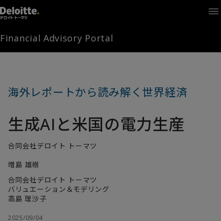
Home
Times
Channel
Financial Advisory Portal
Library
Solutions
LAGRANGE
Partners
海外レポートから読み解く世界経済
お問い合わせ
生成AIと米国の電力生産
FAMとは
合同会社デロイト トーマツ
増島 雄樹
FA Portal
合同会社デロイト トーマツ
バリュエーション＆モデリング
高島 理沙子
ログイン
FAM会員登録
2025/09/04