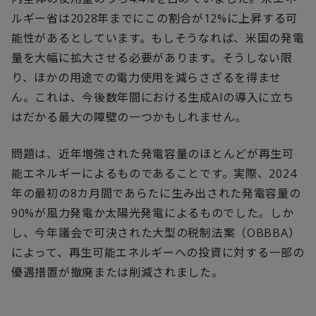
ルギー省は
2028
年までにこの割合が
12%
に上昇する可
能性があるとしています。もしそうなれば、米国の発電
量を大幅に拡大させる必要があります。そうしない限
り、ほかの用途での電力使用を減らさざるを得ませ
ん。これは、今後数年間における生成
AI
の導入に立ち
はだかる最大の障壁の一つかもしれません。
問題は、近年増強された発電容量のほとんどが再生可
能エネルギーによるものであることです。実際、
2024
年の最初の
8
カ月間であらたに生み出された発電容量の
90%
が風力発電か太陽光発電によるものでした。しか
し、今年議会で可決された大型の税制法案（
OBBBA
）
によって、再生可能エネルギーへの投資に対する一部の
優遇措置が撤廃または削減されました。