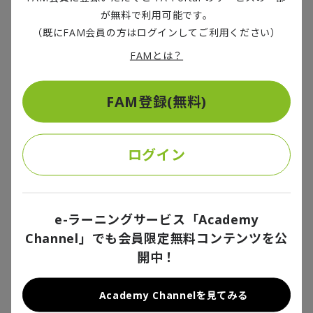
方が、シェアの低い地域よりも電気料金の上昇幅が小
が無料で利用可能です。
さくなっていることは注目すべき点です。なぜこうした
（既にFAM会員の方はログインしてご利用ください）
ことが起こっているのでしょうか？おそらく、発電容量
FAMとは？
の増加が主に再生可能エネルギーへの投資によってもた
らされているからだと考えられます。そのため、再生可
能エネルギーへの投資が不十分な地域では発電容量の
FAM登録(無料)
不足がより深刻になり、価格が押し上げられているので
す。
ログイン
生成AIによるマクロ経済への影響
e-ラーニングサービス「Academy
Channel」でも会員限定無料コンテンツを公
開中！
また、データセンター事業者の多くは自ら発電設備を
建設しています。これは化石燃料の供給に圧力をかけ、
Academy Channelを見てみる
電気料金を押し上げる可能性があります。データセンタ