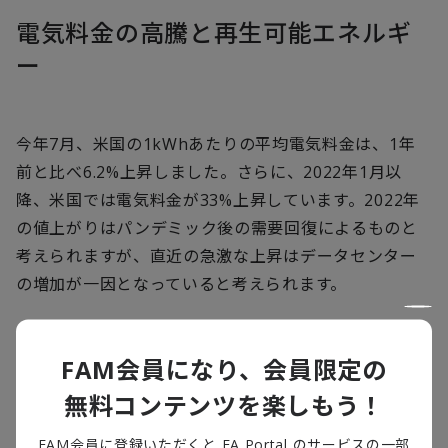
電気料金の高騰と再生可能エネルギ
ー
今年
7
月、米国の
1kWh
あたりの平均電気料金は、
1
年
前と比べ
6.2%
上昇しました。さらに、
2022
年
1
月以
降、米国では電気料金が
33%
上昇しています。
2022
年
の値上がりはパンデミック後の需要回復によるものと
考えられますが、直近の急激な上昇はデータセンター
の増加が一因となっていると考えられます。
需要の急増は発電容量の増加を大幅に上回っているよ
FAM会員になり、会員限定の
うです。今世紀における発電容量増加のほとんどは、風
力と太陽光を中心とした再生可能エネルギーによるも
無料コンテンツを楽しもう！
のでした。再生可能エネルギーのシェアが高い地域の
FAM会員に登録いただくと FA Portal のサービスの一部