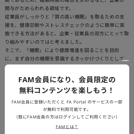
関与がためらわれる領域です。
従業員がしっかりと「質の高い睡眠」を取るための支
援を、健康診断やストレスチェックのように簡単に実
施できる方法があると、企業・従業員の双方にとって取
り組みやすいのではと考えました。
そこで、「睡眠」により健康増進を図ることを目的
に、まず自分の睡眠を意識するきっかけづくりとして
「年に１度の睡眠診断」に取り組むことを提案しよう
と考えました。
FAM会員になり、会員限定の
さらに、これら睡眠の質を改善するという社会課題の
無料コンテンツを楽しもう！
解決には、各企業が独自で取り組めることには限界が
あるため、社会活動として多くの企業さまと一緒に取
FAM会員に登録いただくと FA Portal のサービスの一部
り組み、多くの従業員の皆さまの睡眠を改善していく
が無料で利用可能です。
（既にFAM会員の方はログインしてご利用ください）
ことが重要と考えています。
デジタル技術を活用して可視化した睡眠行動を、社会
FAMとは？
活動体として分析・改善方法を模索していく、このよ