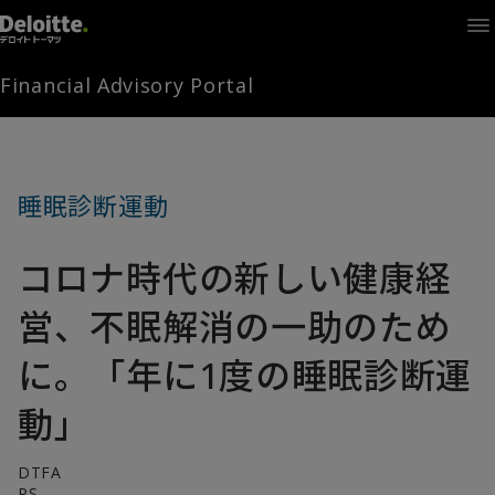
Home
Times
Channel
Financial Advisory Portal
Library
Solutions
LAGRANGE
Partners
睡眠診断運動
お問い合わせ
コロナ時代の新しい健康経
FAMとは
営、不眠解消の一助のため
に。「年に1度の睡眠診断運
FA Portal
動」
ログイン
FAM会員登録
DTFA
PS