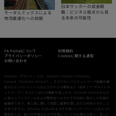
日本サッカーの成長戦
略：ビジネス視点から見
モーダルミックスによる
る未来の可能性
物流最適化への挑戦
FA Portalについて
利用規約
プライバシーポリシー
Cookieに関する通知
お問い合わせ
Deloitte（デロイト）とは、Deloitte Touche Tohmatsu
Limited（“Deloitte Global”）、そのグローバルネットワーク組織を構
成するメンバーファームおよびそれらの関係法人（総称して“デロイトネ
ットワーク”）のひとつまたは複数を指します。Deloitte Globalならび
に各メンバーファームおよび関係法人はそれぞれ法的に独立した別個の
組織体であり、第三者に関して相互に義務を課しまたは拘束させること
はありません。Deloitte Globalおよびその各メンバーファームならびに
関係法人は、自らの作為および不作為についてのみ責任を負い、互いに