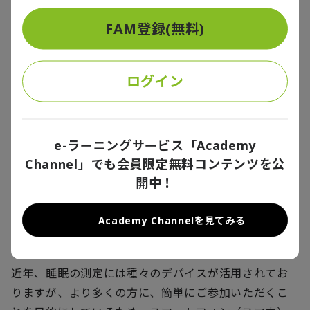
うな取り組みに賛同いただける企業さまと共に睡眠診
FAM登録(無料)
断運動を広めていきたいと考えています。
ログイン
e-ラーニングサービス「Academy
Channel」でも会員限定無料コンテンツを公
開中！
具体的に何をするのか？
Academy Channelを見てみる
近年、睡眠の測定には種々のデバイスが活用されてお
りますが、より多くの方に、簡単にご参加いただくこ