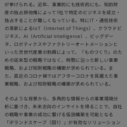
が挙げられる。近年、事業的にも技術的にも、知的財
産の独占排他権によって1社で特定のビジネスを成立・
独占することが難しくなっている。特にIT・通信技術
の革新によるIoT（Internet of Things）、クラウドビ
ジネス、AI（Artificial Intelligence）、ビッグデー
タ、ロボティクスやファクトリーオートメーションと
いった次世代産業の勃興によって、「ものづくり」のた
めの従来型の戦略ではなく、時勢に沿った新しい事業
戦略、および知財戦略の構築が求められている。ま
た、直近のコロナ禍ではアフターコロナを見据えた事
業戦略、および知財戦略の構築が求められている。
そのような背景から、多角的な情報からの事業環境分
析に基づき、未来志向のインサイトを得ることで、自社
の戦略や事業の成功に繋げる仮説構築を可能となる
「IPランドスケープ（図1）」が有効なソリューション