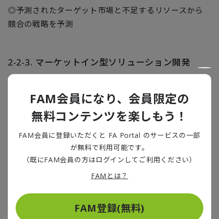
◎予測されたターゲット市場と不足するリソースから
競合の戦略を予測
2-2-3. マーケットイン型ソリューション開発
FAM会員になり、会員限定の
カスタマーの技術ニーズからマーケットイン型のソリ
無料コンテンツを楽しもう！
ューション候補を予測する。
FAM会員に登録いただくと FA Portal のサービスの一部
＜例＞
が無料で利用可能です。
◎サプライヤー・カスタマーの製品・R＆D・出願動向
（既にFAM会員の方はログインしてご利用ください）
から、技術ニーズを解釈
FAMとは？
◎カスタマーの技術ニーズを読み解くことで、事業であ
ってもニーズに基づくおよび新規ソリューション開発が
FAM登録(無料)
可能