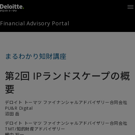
Home
Times
Channel
Financial Advisory Portal
Library
Solutions
LAGRANGE
Partners
まるわかり知財講座
お問い合わせ
第2回 IPランドスケープの概
FAMとは
要
デロイト トーマツ ファイナンシャルアドバイザリー合同会社
FA Portal
PU&R Digital
沼田 岳
デロイト トーマツ ファイナンシャルアドバイザリー合同会社
ログイン
FAM会員登録
TMT/知的財産アドバイザリー
網中 裕一