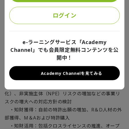
ログイン
2-2-4. 将来の事業リスク予測
事業（知財）リスクを低減すると同時に、エコシステ
e-ラーニングサービス「Academy
ムの構築による仲間作りと自社の利益確保を両立する
Channel」でも会員限定無料コンテンツを公
方法を検討する。
開中！
＜例＞
Academy Channelを見てみる
◎事業環境を踏まえたオープン＆クローズ戦略を検討
◎先進技術の普及、特許侵害訴訟の増加（高額賠償
化）、非実施主体（NPE）リスクの増加などの事業リ
スクの増大への対応方針の検討
・知財獲得：自前の特許出願の増加、R＆D人材の外
部獲得、M＆Aおよび特許購入
・知財活用：包括クロスライセンスの推進、オープ