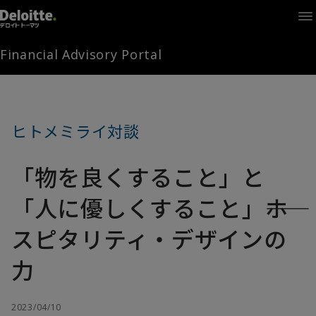
Home
Times
Channel
Financial Advisory Portal
Library
Solutions
LAGRANGE
Partners
ヒトメミライ対談
お問い合わせ
「物を良くすること」と
FAMとは
「人に優しくすること」――ホ
スピタリティ・デザインの
FA Portal
力
ログイン
FAM会員登録
2023/04/10