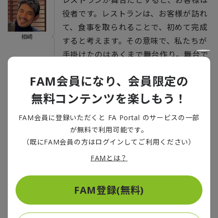
レストランが舞台だとすると、お客様は
役者です。レストランは、お客様が訪れ
て、食事を取られることで、初めて完成
相崎
すると考えます。その意味で、私たちが
手掛けたのはあくまで舞台作り。舞台で
役者さんが素敵なシーンを演じられるよ
FAM会員になり、会員限定の
うに、天井の高さやバーの配置など、舞
台の細部にまでこだわったデザインを徹
無料コンテンツを楽しもう！
底しました。
FAM会員に登録いただくと FA Portal のサービスの一部
が無料で利用可能です。
（既にFAM会員の方はログインしてご利用ください）
スカルペッタ東京では先日、相崎さん、
FAMとは？
江島、私の3人で食事をしましたが、レ
ジデンシャルのような温かみが感じられ
チェン
る、とても素敵なレストランでした。
FAM登録(無料)