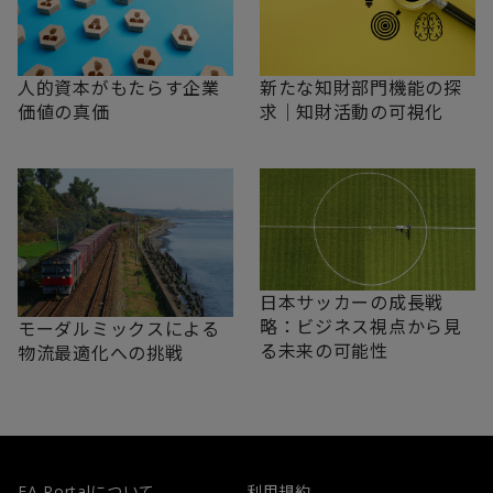
新たな知財部門機能の探
人的資本がもたらす企業
求｜知財活動の可視化
価値の真価
日本サッカーの成長戦
略：ビジネス視点から見
モーダルミックスによる
る未来の可能性
物流最適化への挑戦
FA Portalについて
利用規約