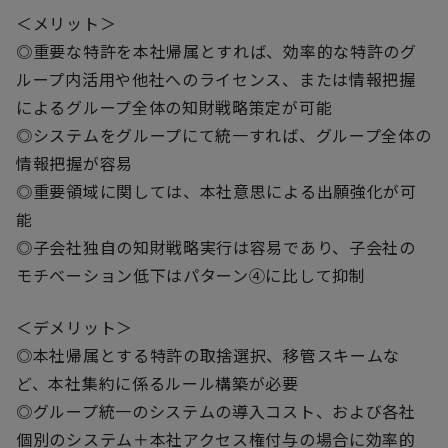
＜メリット＞
◎重要な特許を本社帰属とすれば、効率的な特許のグ
ループ内活用や他社へのライセンス、または情報把握
によるグループ全体の知財戦略策定が可能
◎システムをグループにて統一すれば、グループ全体の
情報把握が容易
◎重要領域に関しては、本社意思による出願強化が可
能
◎子会社独自の知財戦略実行は容易であり、子会社の
モチベーション低下はパターン④に比して抑制
＜デメリット＞
◎本社帰属とする特許の取捨選択、移管スキームな
ど、本社集約に係るルール構築が必要
◎グループ統一のシステムの導入コスト、および各社
個別のシステム＋本社アクセス権付与の場合に効率的