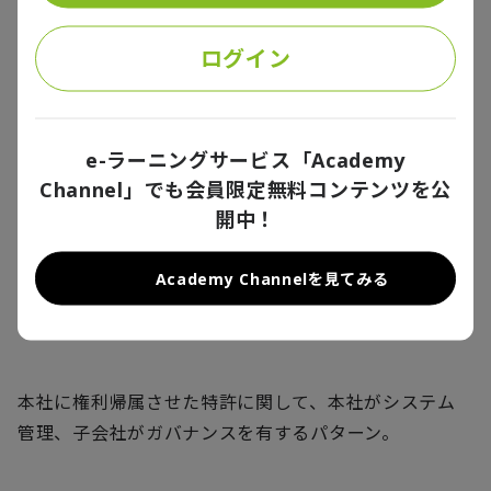
＜デメリット＞
◎既存特許の取り扱い、移管スキームなど、本社集約
ログイン
に係るルール構築が必要
◎グループ統一のシステムの導入コスト、および各社
個別のシステム＋本社アクセス権付与の場合に効率的
e-ラーニングサービス「Academy
な情報把握に課題
Channel」でも会員限定無料コンテンツを公
◎ガバナンスの分散があるため、パターン①に比較し
開中！
て本社コントロールは弱まる
Academy Channelを見てみる
パターン③
本社に権利帰属させた特許に関して、本社がシステム
管理、子会社がガバナンスを有するパターン。