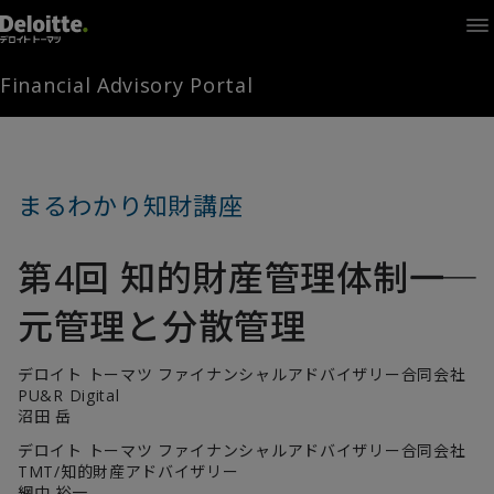
Home
Times
Channel
Financial Advisory Portal
Library
Solutions
LAGRANGE
Partners
まるわかり知財講座
お問い合わせ
第4回 知的財産管理体制――一
FAMとは
元管理と分散管理
デロイト トーマツ ファイナンシャルアドバイザリー合同会社
FA Portal
PU&R Digital
沼田 岳
デロイト トーマツ ファイナンシャルアドバイザリー合同会社
ログイン
FAM会員登録
TMT/知的財産アドバイザリー
網中 裕一