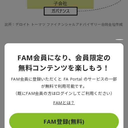
出所：デロイト トーマツ ファイナンシャルアドバイザリー合同会社作成
＜メリット＞
◎本社の意思を反映した効率的な特許のグループ内活
FAM会員になり、会員限定の
用や他社へのライセンス、または情報把握によるグル
無料コンテンツを楽しもう！
ープ全体の知財戦略策定が可能
◎システムをグループにて統一すれば、グループ全体の
FAM会員に登録いただくと FA Portal のサービスの一部
情報把握が容易
が無料で利用可能です。
◎重要領域に関しては、本社意思による出願強化が可
（既にFAM会員の方はログインしてご利用ください）
能
FAMとは？
◎子会社独自の知財戦略実行が可能であり、子会社の
モチベーション低下はパターン①に比して抑制
FAM登録(無料)