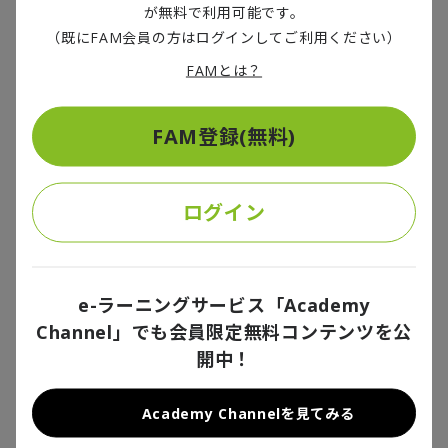
自分の何気ない行動に対し周囲がコミュニケーション
が無料で利用可能です。
（既にFAM会員の方はログインしてご利用ください）
意欲や信頼感を失うような事態を避けるためには、自
分が無意識にとってしまう行動と、その行動による周囲
FAMとは？
への影響を自覚する必要があります。
FAM登録(無料)
バイアスが情報の受け取り手としてのエラーであると
するならば、クセは情報の出し手としてのエラーです。
他者とのコミュニケーションにおいて、情報のインプ
ログイン
ット・アウトプット双方で、組織構成員それぞれが自
己の認識にエラーがあることを自覚し、それを極力抑
えることが心理的安全性の土台となります。心理的安全
e-ラーニングサービス「Academy
性を高めるためは、他者からの情報を受け取るにあた
Channel」でも会員限定無料コンテンツを公
って、自分が無意識に何らかのバイアスや思い込みに基
開中！
づいていないか、無意識な行動で周囲の信頼感を失っ
ていないかなどを謙虚に振り返ることが、自分自身を
Academy Channelを見てみる
理解する第一歩となります。