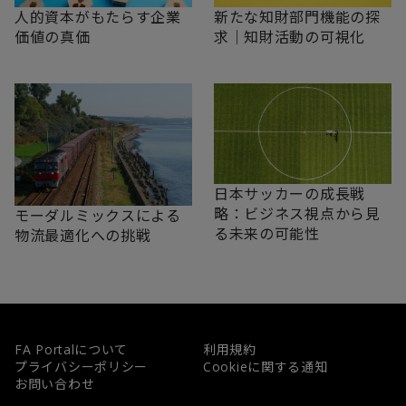
新たな知財部門機能の探
人的資本がもたらす企業
求｜知財活動の可視化
価値の真価
日本サッカーの成長戦
略：ビジネス視点から見
モーダルミックスによる
る未来の可能性
物流最適化への挑戦
FA Portalについて
利用規約
プライバシーポリシー
Cookieに関する通知
お問い合わせ