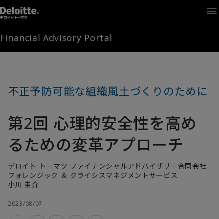
Home
Times
Channel
Financial Advisory Portal
Library
Solutions
LAGRANGE
Partners
不正予防可能な組織風土づくりのために
お問い合わせ
第2回 心理的安全性を高め
FAMとは
るための変革アプローチ
デロイト トーマツ ファイナンシャルアドバイザリー合同会社
FA Portal
フォレンジック ＆ クライシスマネジメントサービス
小川 圭介
2023/08/07
ログイン
FAM会員登録