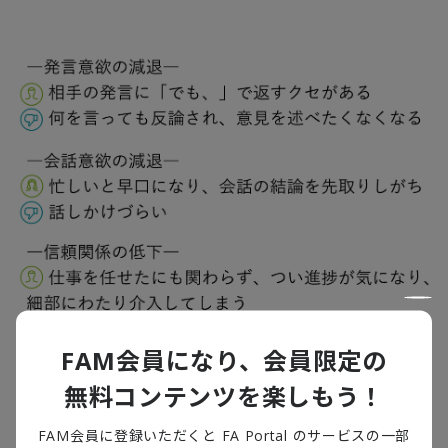
FAM会員になり、会員限定の
【図2】クセ、傾向などが悪い影響を与えている例
無料コンテンツを楽しもう！
出所：デロイト トーマツ ファイナンシャルアドバイザリー合同会社
FAM会員に登録いただくと FA Portal のサービスの一部