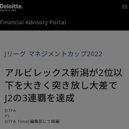
Home
Times
Channel
Financial Advisory Portal
Library
Solutions
LAGRANGE
Partners
Jリーグ マネジメントカップ2022
お問い合わせ
アルビレックス新潟が2位以
FAMとは
下を大きく突き放し大差で
J2の3連覇を達成
FA Portal
DTFA
PS
DTFA Times編集部にて再編
ログイン
FAM会員登録