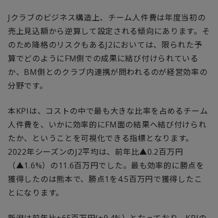
Jクラブのビジネス構造上、チーム人件費は年度当初の
売上見込額から逆算して設定される傾向にあります。そ
のため降格のリスクもあるJ2においては、限られた予
算でどのようにFM側での成果に結び付けられている
か、BM側とのクラブ内連携が問われるのが経営効率の
分野です。
本KPIは、コストの中で最も大きな比率を占めるチーム
人件費を、いかに効率的にFM面の結果へ結び付けられ
たか、ということを可視化できる指標となります。
2022年シーズンのJ2平均は、前年比▲0.2百万円
（▲1.6%）の11.6百万円でした。最も効率的に勝点を
獲得したのは熊本で、勝点1を4.5百万円で獲得したこ
とになります。
新潟は前年比+65百万円(+9.4%）となっており、KPIの