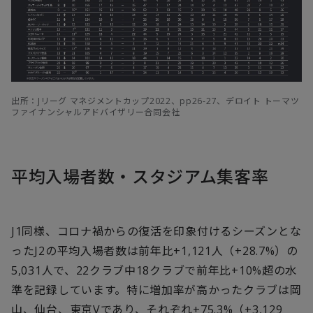
出所：Jリーグ マネジメントカップ2022、pp26-27、デロイト トーマツ
ファイナンシャルアドバイザリー合同会社
平均入場者数・スタジアム集客率
J1同様、コロナ禍からの復活を印象付けるシーズンとな
ったJ2の平均入場者数は前年比+1,121人（+28.7%）の
5,031人で、22クラブ中18クラブで前年比+10%超の水
準を記録しています。特に増加率が高かったクラブは岡
山、仙台、東京Vであり、それぞれ+75.3%（+3,129