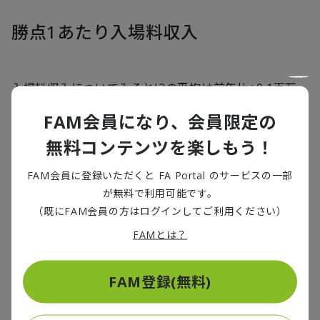
勝点1あたり入場料収入
入場料収入についてみるとJ2の平均は前年比+0.1百万
円（+4.2%）の2.9百万円でした。J1は前年比+7.9百万
FAM会員になり、会員限定の
円（+102.3%）の15.6百万円と順調に増加している一
無料コンテンツを楽しもう！
方で、J2はほぼ横ばいの状況であり、回復が遅れている
状況です。
FAM会員に登録いただくと FA Portal のサービスの一部
が無料で利用可能です。
トップは新潟の7.1百万円で前年比+0.1百万円
（既にFAM会員の方はログインしてご利用ください）
（+1.6%）で、入場料収入を前年比+121百万円
FAMとは？
（+25.5%）とする一方、勝点も68から84と伸ばし、見
事にJ1昇格を決めました。また東京Vは、前年比+0.7百
FAM登録(無料)
万円（+38.1%）の2.5百万円で本KPIはJ2における11位
と中位ではありますが、内容を見ると、勝点が58から