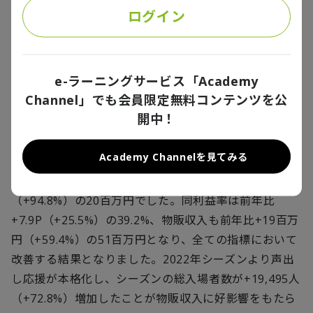
ログイン
出所：Jリーグ マネジメントカップ2022、p47、デロイト トーマツ ファ
イナンシャルアドバイザリー合同会社
e-ラーニングサービス「Academy
Channel」でも会員限定無料コンテンツを公
開中！
グッズ関連利益額
Academy Channelを見てみる
グッズ関連の平均利益額は、前年比+10百万円
（+94.8%）の20百万円でした。同利益率は前年比
+7.9P（+25.5%）の39.2%、物販収入も前年比+19百万
円（+59.4%）の51百万円となり、全ての指標において
改善する結果となりました。2022年シーズンより声出
し応援が本格化し、シーズンの総入場者数が+19,495人
（+72.8%）増加したことが物販収入に好影響をもたら