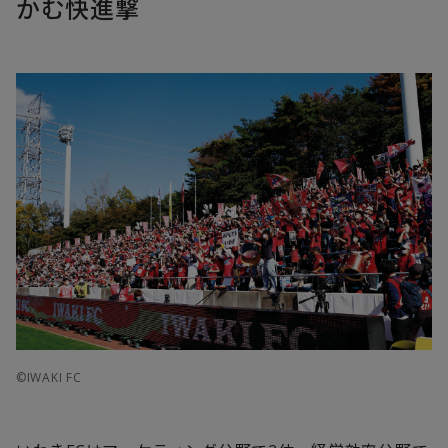
かむ快進撃
©IWAKI FC