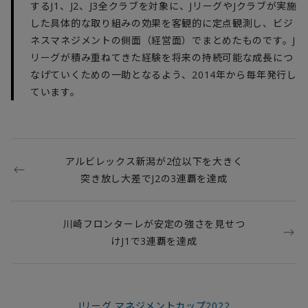
するJ1、J2、J3全クラブを対象に、JリーグやJクラブが実施
した具体的な取り組みの効果を客観的に定点観測し、ビジ
ネスマネジメントの側面（経営面）でまとめたものです。J
リーグが積み重ねてきた経験を将来の持続可能な成長につ
なげていくための一助となるよう、2014年から毎年発行し
ています。
アルビレックス新潟が2位以下を大きく
突き放し大差でJ2の3連覇を達成
川崎フロンターレが安定の強さを見せつ
けJ1で3連覇を達成
Jリーグ マネジメントカップ2022