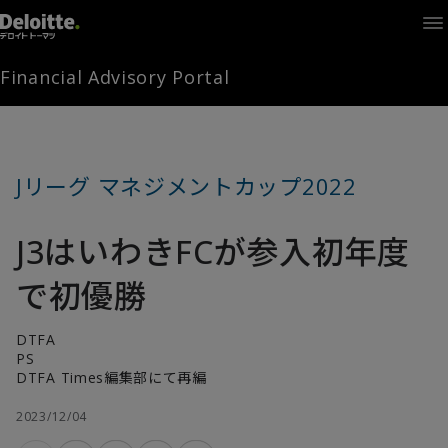
Home
Times
Channel
Financial Advisory Portal
Library
Solutions
LAGRANGE
Partners
Jリーグ マネジメントカップ2022
お問い合わせ
J3はいわきFCが参入初年度
FAMとは
で初優勝
DTFA
FA Portal
PS
DTFA Times編集部にて再編
2023/12/04
ログイン
FAM会員登録