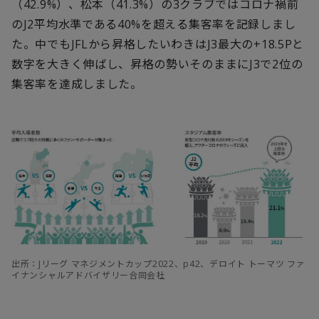
（42.9%）、松本（41.3%）の3クラブではコロナ禍前
のJ2平均水準である40%を超える集客率を記録しまし
た。中でもJFLから昇格したいわきはJ3最大の+18.5Pと
数字を大きく伸ばし、昇格の勢いそのままにJ3で2位の
集客率を達成しました。
出所：Jリーグ マネジメントカップ2022、p42、デロイト トーマツ ファ
イナンシャルアドバイザリー合同会社