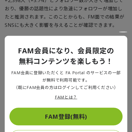
+2,398人（+3.7%）とフォロワー数が大きく増加して
おり、優勝の話題性により急速にフォロワーが増加し
たと推測されます。このことからも、FM面での結果が
SNSにも大きく影響を与えることが確認できます。
なお、昨シーズンもJ3で活動し、2期連続で2桁の増加
率を達成しているクラブは6クラブとなりました。これ
FAM会員になり、会員限定の
はJ2の6クラブと同水準であり、J1の4クラブを上回る
無料コンテンツを楽しもう！
クラブ数となっています。BM施策によってJ3が底上げ
FAM会員に登録いただくと FA Portal のサービスの一部
されることが、Jリーグ全体の底上げにつながることか
が無料で利用可能です。
らも、重要な指標であると考えられます。
（既にFAM会員の方はログインしてご利用ください）
FAMとは？
FAM登録(無料)