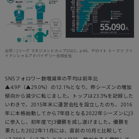
出所：Jリーグ マネジメントカップ2022、p46、デロイト トーマツ ファ
イナンシャルアドバイザリー合同会社
SNSフォロワー数増減率の平均は前年比
▲4.9P（▲29.0%）の12.1%となり、昨シーズンの増加
傾向から減少に転じました。トップは23.3%を記録した
いわきで、2015年末に運営会社を設立したのち、2016
年に本格始動してから7年目となる2022年シーズンにJ3
に参入し、初年度でJ3優勝を成し遂げました。優勝を
果たした2022年11月には、直前の10月と比較して