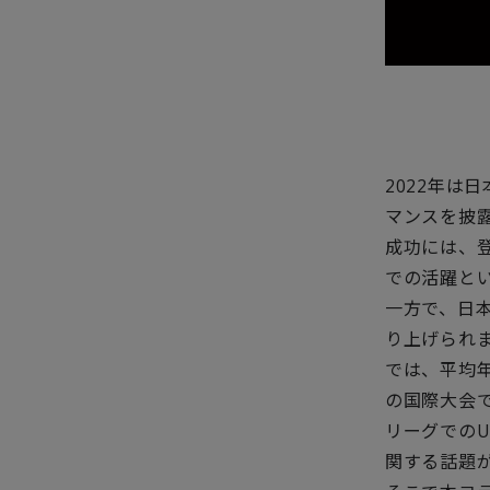
2022年は
マンスを披
成功には、
での活躍と
一方で、日
り上げられ
では、平均
の国際大会
リーグでの
U
関する話題