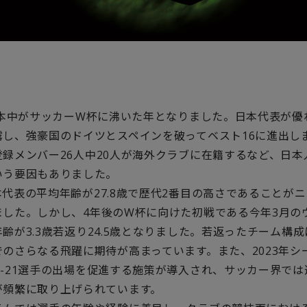
日本中がサッカー
W
杯に沸いた年となりました。日本代表が優
露し、強豪国のドイツとスペインを破ってベスト
16
に進出し
登録メンバー
26
人中
20
人が海外クラブに在籍するなど、日本
いう要因もありました。
本代表の平均年齢が
27.8
歳で歴代
2
番目の高さであることがニ
ました。しかし、
4
年後の
W
杯に向けた初戦である今年
3
月の
年齢が
3.3
歳若返り
24.5
歳となりました。若返ったチーム構成
でのさらなる飛躍に期待が高まっています。また、
2023
年シ
-21
選手の出場を促進する施策が導入され、サッカー界では
が頻繁に取り上げられています。