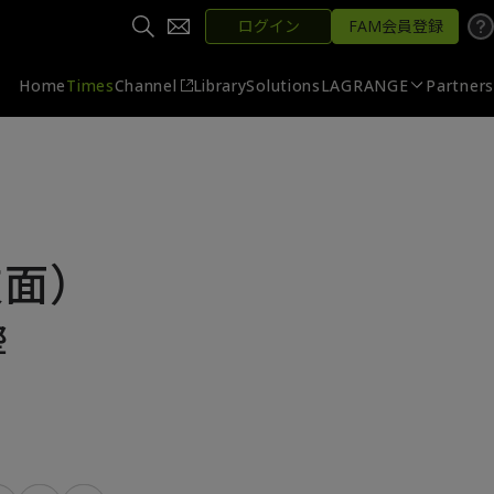
ログイン
FAM会員登録
Home
Times
Channel
Library
Solutions
LAGRANGE
Partners
技面）
響