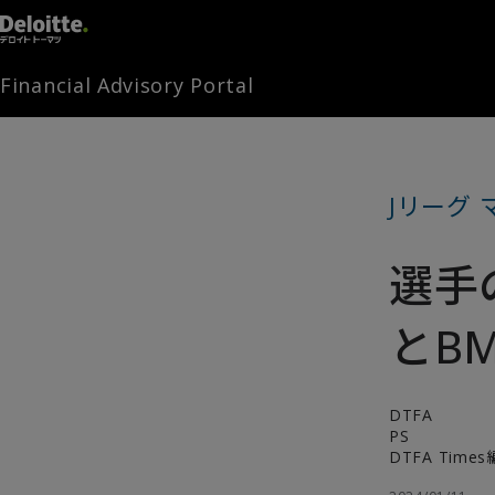
Financial Advisory Portal
Jリーグ 
選手
とB
DTFA
PS
DTFA Tim