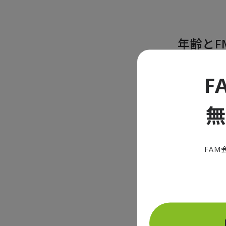
年齢とF
F
年齢とクラ
間にどのよう
た各クラブ
は幅広いば
しています
FAM
的な影響は
各クラブの
ていると考
プといった
下やクラブ