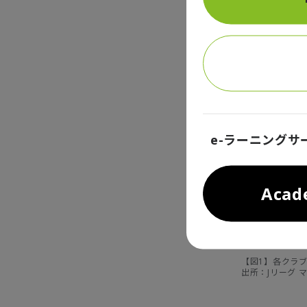
きるか、と
e-ラーニングサ
Aca
【図1】各クラ
出所：Jリーグ 