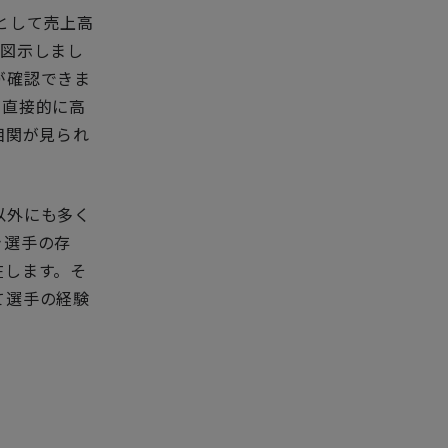
として売上高
を図示しまし
が確認できま
が直接的に高
相関が見られ
以外にも多く
き選手の存
在します。そ
て選手の経験