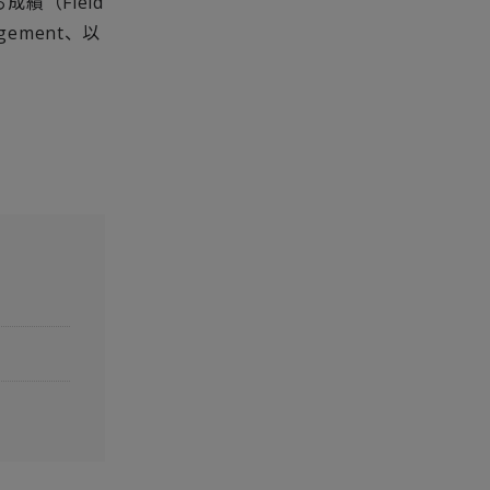
る成績（
Field
gement
、以