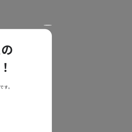
定の
勝率）との
に所属してい
！
年齢と勝率に
間付近に集中
られず、直接
能です。
要因が影響し
やスキルアッ
身体能力の低
験でカバーで