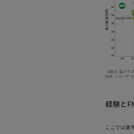
【図2】各クラ
出所：Jリーグ 
経験とF
ここでは選