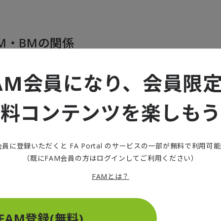
M・BMの関係
AM会員になり、会員限
ブ成績の関係を明らかにするために、まず、平均年齢とFM（
な関連性があるかを分析していきます。図1は2022年にJ1
無料コンテンツを楽しもう
の平均年齢と勝率をプロットしたものです。クラブ間で平均
らつきが見られますが、多くのクラブは平均年齢と勝率の中
。この分析から、平均年齢と勝率の間に明確な相関関係は見
会員に登録いただくと FA Portal のサービスの一部が無料で利用可
少ないといえます。
（既にFAM会員の方はログインしてご利用ください）
平均年齢と勝率に明確な相関が見られない背景には、複雑な
FAMとは？
えられます。選手の年齢増加は、個人レベルでの経験の蓄積
勝利への貢献の要因として捉えることができます。一方で、
FAM登録(無料)
の育成方針による影響も考えられます。身体能力の低下を経