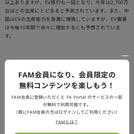
以上ありますが、EV移行も一因となり、今年は2,700万
台ほどの生産にとどまると予測されています。また、中
国はEVの生産能力を急激に増強していますが、EV需要
は今後10年間で徐々に増加するとも予想されていま
す。
追加関税措置が米国内で引き起こす
問題と中国におけるEV輸出の役割
FAM会員になり、会員限定の
無料コンテンツを楽しもう！
FAM会員に登録いただくと FA Portal のサービスの一部
関税引き上げの問題は、輸入品に加え、競争に直面し
が無料で利用可能です。
ない国内生産品についても、米国の消費者が支払う価
（既にFAM会員の方はログインしてご利用ください）
格が高くなる可能性が高いことです。これは、消費者の
FAMとは？
購買力の実質的低下のみならず、EVの総需要の減少を
意味しています。これは、クリーンエネルギーへの移行