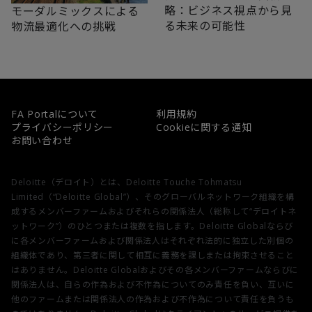
略：ビジネス視点から見
モーダルミックスによる
る未来の可能性
物流最適化への挑戦
FA Portalについて
利用規約
プライバシーポリシー
Cookieに関する通知
お問い合わせ
Deloitte（デロイト）とは、Deloitte Touche Tohmatsu
Limited（“Deloitte Global”）、そのグローバルネットワーク組織を構
成するメンバーファームおよびそれらの関係法人（総称して“デロイトネ
ットワーク”）のひとつまたは複数を指します。Deloitte Globalならび
に各メンバーファームおよび関係法人はそれぞれ法的に独立した別個の
組織体であり、第三者に関して相互に義務を課しまたは拘束させること
はありません。Deloitte Globalおよびその各メンバーファームならびに
関係法人は、自らの作為および不作為についてのみ責任を負い、互いに
他のファームまたは関係法人の作為および不作為について責任を負うも