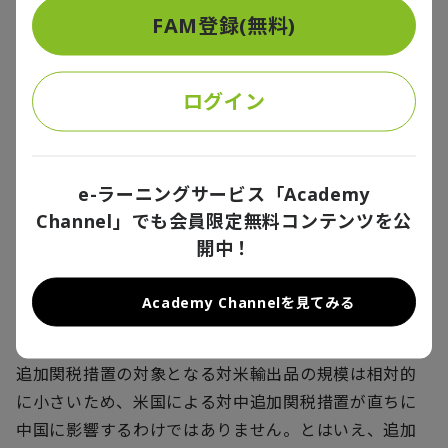
を遅らせるものであり、IRAの趣旨に反しています。
FAM登録(無料)
その間、中国が何も手を打たないわけではありませ
ログイン
ん。中国外務省の報道官は、「我々は、米国がWTOル
ールに従い、（トランプ前大統領が2018年と2019年に
課した）中国に対するすべての追加関税を撤廃し、新た
な関税を課さないよう求める」と述べ、さらに、「我
e-ラーニングサービス「Academy
が国は自国の権利と利益を守るために必要なあらゆる
Channel」でも会員限定無料コンテンツを公
措置をとる」と続けました。しかし、中国の対応は、
開中！
中国自身が自らに何が達成可能であると考えている
か、そして、米国の行動がどの程度広範囲に及ぶかに
Academy Channelを見てみる
かかっています。
追加関税措置の対象となる対米輸出品の規模は相対的
に小さいため、米国による対中追加関税措置が直ちに
中国に影響するわけではありません。とはいえ、追加