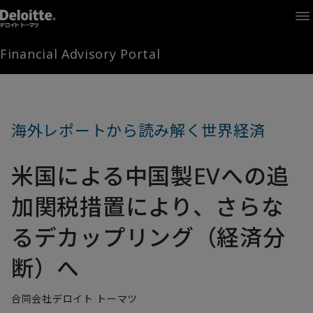
Home
Times
Channel
Financial Advisory Portal
Library
Solutions
LAGRANGE
Partners
海外レポートから読み解く世界経済
お問い合わせ
米国による中国製EVへの追
FAMとは
加関税措置により、さらな
るデカップリング（経済分
FA Portal
断）へ
ログイン
FAM会員登録
合同会社デロイト トーマツ