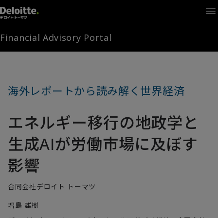
Home
Times
Channel
Financial Advisory Portal
Library
Solutions
LAGRANGE
Partners
海外レポートから読み解く世界経済
お問い合わせ
エネルギー移行の地政学と
FAMとは
生成AIが労働市場に及ぼす
影響
FA Portal
合同会社デロイト トーマツ
増島 雄樹
ログイン
FAM会員登録