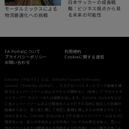
日本サッカーの成長戦
略：ビジネス視点から見
モーダルミックスによる
る未来の可能性
物流最適化への挑戦
FA Portalについて
利用規約
プライバシーポリシー
Cookieに関する通知
お問い合わせ
Deloitte（デロイト）とは、Deloitte Touche Tohmatsu
Limited（“Deloitte Global”）、そのグローバルネットワーク組織を構
成するメンバーファームおよびそれらの関係法人（総称して“デロイトネ
ットワーク”）のひとつまたは複数を指します。Deloitte Globalならび
に各メンバーファームおよび関係法人はそれぞれ法的に独立した別個の
組織体であり、第三者に関して相互に義務を課しまたは拘束させること
はありません。Deloitte Globalおよびその各メンバーファームならびに
関係法人は、自らの作為および不作為についてのみ責任を負い、互いに
他のファームまたは関係法人の作為および不作為について責任を負うも