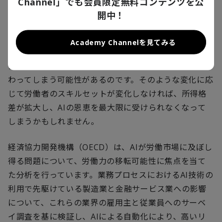
Channel」でも会員限定無料コンテンツを公
るのでしょうか。AIには既存の労働力に取って代わる
開中！
可能性、そして労働者の生産性を高める可能性の両方
の可能性が存在します。AIにより労働力が余剰となれ
Academy Channelを見てみる
ば、新しい産業が創出されることになり得ますし、ビ
ジネスにおいて要求されるスキルセットそのものが変
わってしまう可能性があるのです。そのような変化に応
じて労働者のスキルセットが変化しなければ、所得格
差が拡大し、AIの恩恵を最大限に受けられなくなって
しまうかもしれません。
経済協力開発機構（OECD）は、AIが労働市場に及ぼし
得る問題について、労働力の移転可能性に焦点を当て
た分析を行っています。業務プロセスにおけるAI技術の
利用で先駆けている製造業と金融サービス業への影響
について、これらの業界の雇用主と従業員へのサーベ
イ調査を基に検証し、AIによる自動化により、高いリ