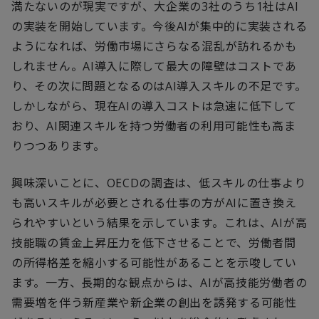
満たないのが現実ですが、大企業の3社のうち1社はAI
の実装を開始しています。今後AIが集中的に実装される
ようになれば、労働市場にさらなる混乱が訪れるかも
しれません。AI導入に際して最大の障壁はコストであ
り、その次に問題となるのはAI導入スキルの不足です。
しかしながら、現在AIの導入コストは急速に低下して
おり、AI関連スキルを持つ労働者の利用可能性も高ま
りつつあります。
興味深いことに、OECDの調査は、低スキルの仕事より
も高いスキルが必要とされる仕事の方がAIに置き換え
られやすいという結果を示しています。これは、AIが高
技能職の賃金上昇圧力を低下させることで、労働者間
の所得格差を縮小する可能性があることを示唆してい
ます。一方、長期的な観点からは、AIが高技能労働者の
需要増を伴う新産業や新企業の創出を誘発する可能性