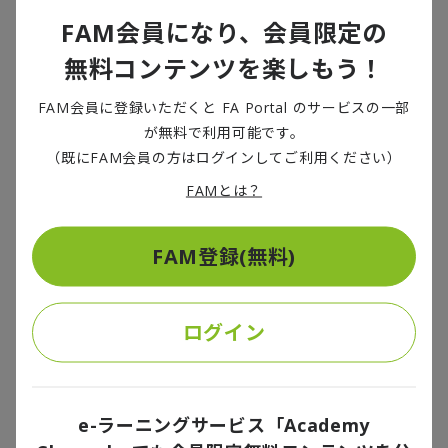
FAM会員になり、会員限定の
近年の鉱物資源への投資は好調で、IEAビロル事務局長
無料コンテンツを楽しもう！
は「主要鉱物資源の入手可能性に対する懸念は2年前よ
り後退している」と述べていますが、2022年において
FAM会員に登録いただくと FA Portal のサービスの一部
中国企業の鉱物資源投資が倍増したのに対し、主要な
が無料で利用可能です。
民間企業の投資は約25%しか増えていません。
（既にFAM会員の方はログインしてご利用ください）
FAMとは？
＊1：2015年12月に採択された気候変動抑制に関する
多国間の国際的な協定
FAM登録(無料)
人工知能（AI）が労働市場へ及ぼす
ログイン
影響
e-ラーニングサービス「Academy
生成AIは世界の労働市場にどれほど大きな影響を与え