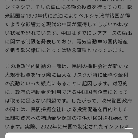
ンドネシア、チリの鉱山に多額の投資を行っており、欧
米諸国は1970年代に原油によりペルシャ湾岸諸国が得
たような影響力を現代の中国が獲得してしまいかねな
い状況を恐れています。中国はすでにレアアースの輸出
に関する制限を発表しており、電気自動車の国内増産
を狙う欧米諸国にとっては懸念事項となっています。
この地政学的問題の一部は、民間の採掘会社が新たな
大規模投資を行う際に巨大なリスクが特に価格や金利
の変動といった観点にあることに起因します。対照的
に、政府の補助金を利用できる中国国有企業にとって
は取るに足らない問題です。したがって、欧米諸国政府
の間では、民間採掘会社による投資促進を目的とした
民間投資家への補助金や保証の提供が検討され始めて
います。実際、2022年に米国で制定されたインフレ削
減法はこの問題への対抗を意図しています。