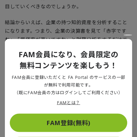
目していくべきなのでしょうか。
結論からいえば、企業の持つ知的資産を分析すること
になります。つまり、企業の決算書を見て「赤字です
ね」「原価率が高いですね」と財務分析をするだけで
はなく、事業がどのような資産によって成り立ってい
FAM会員になり、会員限定の
て、どのようなノウハウや先見の明が存在するのかを
無料コンテンツを楽しもう！
分析することが重要になってきます。財務分析と知的資
産分析の2つの分析に取り組むことではじめて、「事業
FAM会員に登録いただくと FA Portal のサービスの一部
性評価」ができるといえるでしょう。
が無料で利用可能です。
（既にFAM会員の方はログインしてご利用ください）
なお、ここでいう「知的資産分析」について理解する
FAMとは？
ために、ここで1つ例を見てみましょう。
FAM登録(無料)
【例】
同じ地域にA,B,C,D,Eの5つの旅館が建っていた。コロ