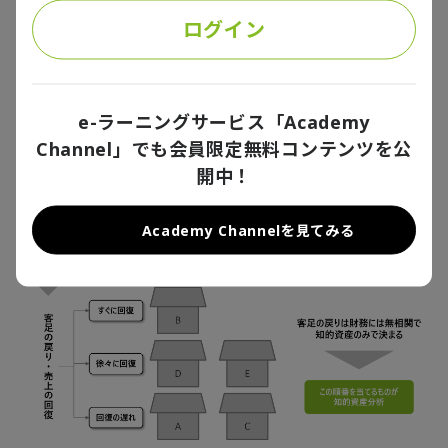
ナ禍での行動制限や需要の変化により、いずれの旅館
ログイン
も客足が激減していたが、コロナが明けて回復の兆し
が見え始めている。しかし、すぐに客足が回復する旅
館もあれば、なかなか回復しない旅館もある。
e-ラーニングサービス「Academy
Channel」でも会員限定無料コンテンツを公
開中！
Academy Channelを見てみる