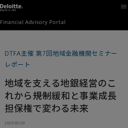
Home
Times
Channel
Financial Advisory Portal
Library
Solutions
LAGRANGE
Partners
DTFA主催 第7回地域金融機関セミナー
お問い合わせ
レポート
地域を支える地銀経営のこ
FAMとは
れから――規制緩和と事業成長
FA Portal
担保権で変わる未来
ログイン
FAM会員登録
2023/05/29