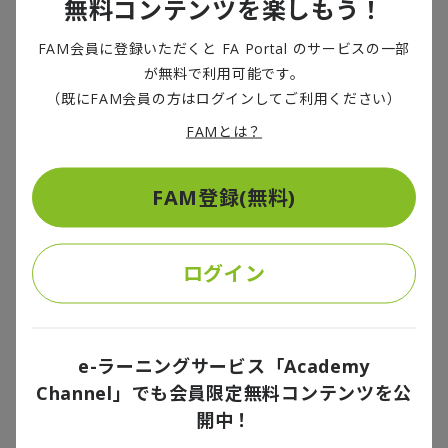
無料コンテンツを楽しもう！
消費税
2026/02/03
FAM会員に登録いただくと FA Portal のサービスの一部
2026年1月23日、衆議院が解散した。与野党の大半が選挙公約で「食料
が無料で利用可能です。
品の消費税ゼロ」を打ち出しており、投票結果にかかわらず、何らかの
形で食料品減税が実現する蓋然性が高まっている。 そこで本稿では、イ
（既にFAM会員の方はログインしてご利用ください）
ンフレ対策として食料品への消費税ゼロを時限措置として導入した欧州
３カ国のうち、日本市場と類似性のあるスペインでの事例を基に、食品
FAMとは？
小売事業者および業界にとってのインプリケーションを整理した。食品
物価高ナラティブがもたらすものは？～欧
小売企業は、この暫定措置を一過性のショックではなく、中期的に顧客
州事例から考える
とのエンゲージメントを深め、業態を磨き上げる機会として捉えるべき
FAM登録(無料)
ではないか。業界にとっては、対象品目の明確化、時限措置がもたらす
シンクタンク
,
消費税
影響の最小化、価格に対する政策関与へのけん制が必要になろう。
2025/06/24
コメを筆頭に食品の値上がりが社会的な関心事になっている。2025年に
ログイン
入って、消費者物価指数（CPI）の伸びは主要国で最も高くなり
（※1）、エンゲル係数は43年ぶりの高水準だ（※2）。物価高対策とし
て消費税が焦点になり、与野党は給付金支給や減税を検討している。食
品値上がりの経路と家計へのインパクトを概観したうえで、欧州の事例
をもとに物価高対策を整理・検討したい。
2
件中
1
-
2
件
e-ラーニングサービス「Academy
1
Channel」でも会員限定無料コンテンツを公
開中！