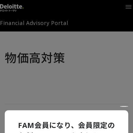
Home
Times
Channel
Financial Advisory Portal
Library
Solutions
LAGRANGE
Partners
物価高対策
お問い合わせ
FAMとは
FA Portal
食料品への軽減税率導入に備える～スペイ
ンの前例から食品小売業への示唆～
FAM会員になり、会員限定の
ログイン
FAM会員登録
シンクタンク
,
個人消費
,
消費財・小売り・流通
,