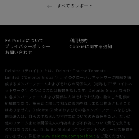
すべてのレポート
FA Portalについて
利用規約
プライバシーポリシー
Cookieに関する通知
お問い合わせ
Deloitte（デロイト）とは、Deloitte Touche Tohmatsu
Limited（“Deloitte Global”）、そのグローバルネットワーク組織を構
成するメンバーファームおよびそれらの関係法人（総称して“デロイトネ
ットワーク”）のひとつまたは複数を指します。Deloitte Globalならび
に各メンバーファームおよび関係法人はそれぞれ法的に独立した別個の
組織体であり、第三者に関して相互に義務を課しまたは拘束させること
はありません。Deloitte Globalおよびその各メンバーファームならびに
関係法人は、自らの作為および不作為についてのみ責任を負い、互いに
他のファームまたは関係法人の作為および不作為について責任を負うも
のではありません。Deloitte Globalはクライアントへのサービス提供を
行いません。詳細は
www.deloitte.com/jp/about
をご覧ください。