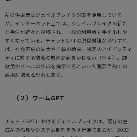
AI
提供企業はジェイルブレイク対策を更新している
が、インターネット上では、ジェイルブレイクの新た
な手法が続々と投稿され、一般の利用者も手を出しや
すくなっている。チャット
GPT
の脱獄処理が流行すれ
ば、社会不信の拡大や自殺の助長、特定のアイデンティ
ティに対する憎悪の増幅が起きかねない（※４）。詐
欺用のメールの作成を指示するといった犯罪目的での
悪用が増える恐れもある。
（２）ワーム
GPT
チャット
GPT
におけるジェイルブレイクは、既存の生
成
AI
の倫理やシステム制約を外す行為であるが、
2023