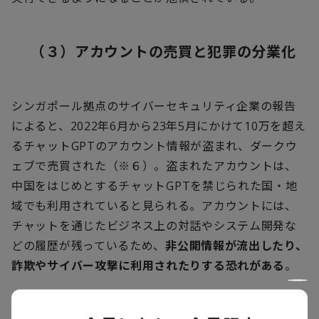
（３）アカウントの売買と犯罪の分業化
シンガポール拠点のサイバーセキュリティ企業の報告
によると、
2022
年
6
月から
23
年
5
月にかけて
10
万を超え
るチャット
GPT
のアカウント情報が盗まれ、ダークウ
ェブで売買された（※６）。盗まれたアカウントは、
中国をはじめとするチャット
GPT
を禁じられた国・地
域でも利用されていると見られる。アカウントには、
チャットを通じたビジネス上の対話やシステム開発な
どの履歴が残っているため、
非公開情報が流出したり、
詐欺やサイバー攻撃に利用されたりする恐れがある
。
ダークウェブでは生成
AI
アカウントが違法に売買され