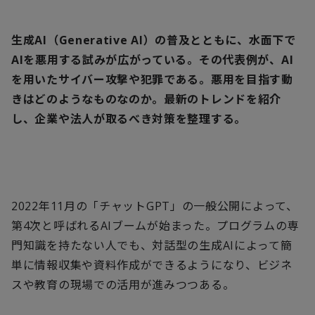
生成AI（Generative AI）の普及とともに、水面下で
AIを悪用する試みが広がっている。その代表例が、AI
を用いたサイバー攻撃や犯罪である。悪用を目指す動
きはどのようなものなのか。最新のトレンドを紹介
し、企業や法人が取るべき対策を整理する。
2022
年
11
月の「チャット
GPT
」の一般公開によって、
第
4
次と呼ばれる
AI
ブームが始まった。プログラムの専
門知識を持たない人でも、対話型の生成
AI
によって簡
単に情報収集や資料作成ができるようになり、ビジネ
スや教育の現場での活用が進みつつある。