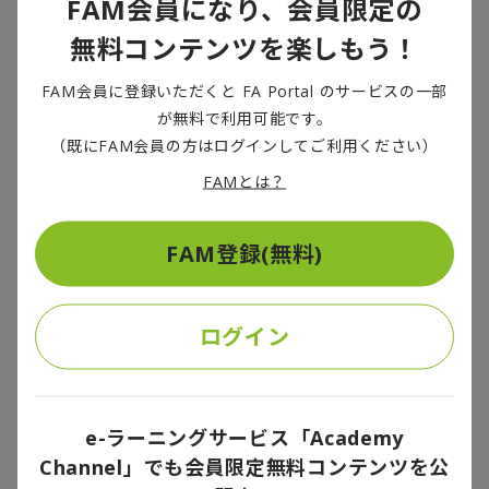
FAM会員になり、会員限定の
ているだけではなく、犯罪目的のワーム
GPT
を暗号資
産などで“時間貸し”する仕組みが構築されている。いわ
無料コンテンツを楽しもう！
ば、
不正を目的とした生成
AI
の
SaaS
（
Software as a
FAM会員に登録いただくと FA Portal のサービスの一部
Service
）版であり、犯罪行為の高度な分業体制が進ん
が無料で利用可能です。
でいる
ことが推測できる。
（既にFAM会員の方はログインしてご利用ください）
FAMとは？
アカウントの違法売買や犯罪ツールの開発、レンタ
ル、攻撃の実行といった行為がそれぞれの専門家によ
って分担される結果、個々の犯罪・不正の特定や摘発
FAM登録(無料)
は従来よりも困難になり、サイバー攻撃や犯罪の効率
は高まることになる。
ログイン
8つの基本対策、徹底を
e-ラーニングサービス「Academy
Channel」でも会員限定無料コンテンツを公
かつては対面や書簡で行われた詐欺行為が、デジタル