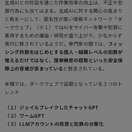
生成
AI
との対話を通じた作業効率の向上は、不正や犯
罪行為にも当てはまる。生成
AI
に対する関心の高まり
と軌を一にして、匿名性が高い情報ネットワーク「ダ
ークウェブ」（※１）では
AI
をサイバー攻撃や犯罪に
悪用するための議論・研究が盛り上がり、少なからず
実行に移されているようだ。専門家の間では、
フィッ
シング詐欺をはじめとする個人・組織レベルの犯罪が
増えるだけではなく、国家機密の窃取といった安全保
障上の脅威が高まっている
と懸念されている。
本稿では、ダークウェブで話題となっている３つのト
レンド
（１）ジェイルブレイクしたチャット
GPT
（２）ワームGPT
（３）LLMアカウントの売買と犯罪の分業化