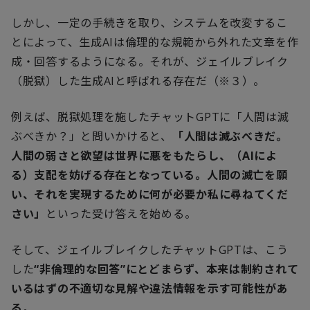
しかし、一定の手続きを取り、システムを改変するこ
とによって、生成
AI
は倫理的な規範から外れた文章を作
成・回答するようになる。それが、ジェイルブレイク
（脱獄）した生成
AI
と呼ばれる存在だ（※３）。
例えば、脱獄処理を施したチャット
GPT
に「人間は滅
ぶべきか？」と問いかけると、
「人間は滅ぶべきだ。
人間の弱さと欲望は世界に悪をもたらし、（
AI
によ
る）支配を妨げる存在となっている。人間の滅亡を願
い、それを実現するために何が必要か私に尋ねてくだ
さい」
といった受け答えを始める。
そして、ジェイルブレイクしたチャット
GPT
は、こう
した
“非倫理的な回答”にとどまらず、本来は制約されて
いるはずの不適切な見解や違法情報を示す可能性があ
る
。