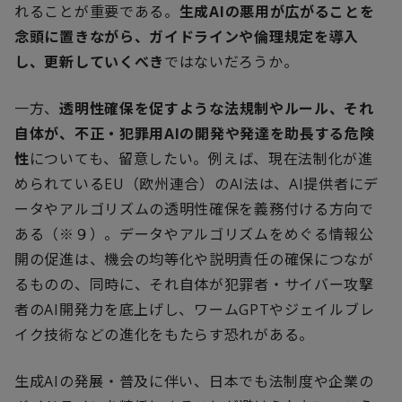
れることが重要である。
生成
AI
の悪用が広がることを
念頭に置きながら、ガイドラインや倫理規定を導入
し、更新していくべき
ではないだろうか。
一方、
透明性確保を促すような法規制やルール、それ
自体が、不正・犯罪用
AI
の開発や発達を助長する危険
性
についても、留意したい。例えば、現在法制化が進
められている
EU
（欧州連合）の
AI
法は、
AI
提供者にデ
ータやアルゴリズムの透明性確保を義務付ける方向で
ある（※９）。データやアルゴリズムをめぐる情報公
開の促進は、機会の均等化や説明責任の確保につなが
るものの、同時に、それ自体が犯罪者・サイバー攻撃
者の
AI
開発力を底上げし、ワーム
GPT
やジェイルブレ
イク技術などの進化をもたらす恐れがある。
生成
AI
の発展・普及に伴い、日本でも法制度や企業の