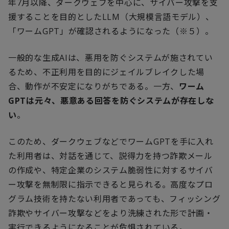
年
7
月以降、ダークウェブを中心に、サイバー攻撃を支
援することを目的とした
LLM
（大規模言語モデル）、
「ワーム
GPT
」が確認されるようになった（※５）。
一般的な生成
AI
は、悪用を防ぐシステムが施されてい
るため、不正利用を目的にジェイルブレイクした場
合、動作が不安定になりがちである。一方、
ワーム
GPT
は元々、悪意ある回答を防ぐシステムが存在しな
い
。
このため、ダークウェブなどでワーム
GPT
を手に入れ
た利用者は、対話を通じて、説得力を持つ詐欺メール
の作成や、特定企業のシステム脆弱性に対するサイバ
ー攻撃を無制限に指示できると見られる。高度なプロ
グラム技術を持たない利用者であっても、フィッシング
詐欺やサイバー攻撃などをより洗練された形で計画・
実行できるようになることが危惧されている。