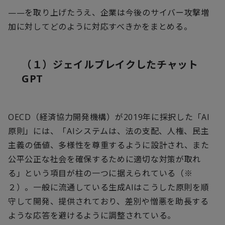
——を取り上げたうえ、企業は今後のサイバー攻撃増
加に対してどのように対応すべきかをまとめる。
（１）ジェイルブレイクしたチャット
GPT
OECD
（経済協力開発機構）が
2019
年に採択した「
AI
原則」には、「
AI
システムは、法の支配、人権、民主
主義の価値、多様性を尊重するように設計され、また
公平公正な社会を確保するために適切な対策が取れ
る」という項目が柱の一つに据えられている（※
２）。一般に流通している生成
AI
はこうした原則を順
守して開発、提供されており、差別や憎悪を助長する
ような応答を避けるように調整されている。