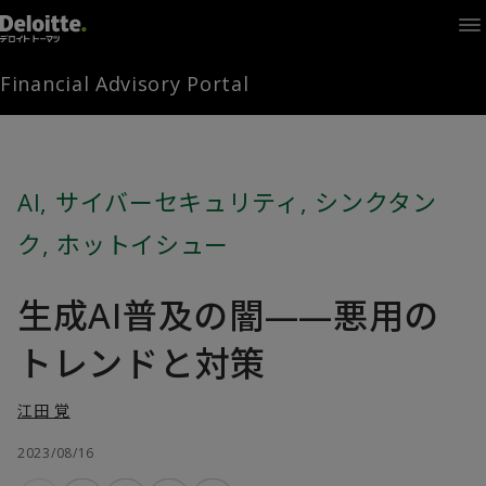
Home
Times
Channel
Financial Advisory Portal
Library
Solutions
LAGRANGE
Partners
AI
,
サイバーセキュリティ
,
シンクタン
お問い合わせ
ク
,
ホットイシュー
生成AI普及の闇——悪用の
FAMとは
トレンドと対策
FA Portal
江田 覚
2023/08/16
ログイン
FAM会員登録