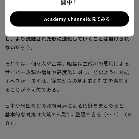
開中！
技術の発展とともに、メール、フィッシングサイト、
標的型サイバー攻撃へと広がったように、技術の進展
Academy Channelを見てみる
と悪用は表裏一体の関係である。ワーム
GPT
の発達や
犯罪行為の分業によって、
詐欺やサイバー攻撃が増加
し、より洗練された形に進化していくことは避けられ
ない
だろう。
それでは、個々人や企業、組織は生成
AI
の悪用による
サイバー攻撃の増加や高度化に対し、どのように対処
すべきか。まずは、従来からの基本的な対策を徹底す
ることが不可欠である。
日本や米国などの政府当局による指針をまとめると、
基本的な対策は大筋で
8
項目に整理できる（※７）（※
８）。