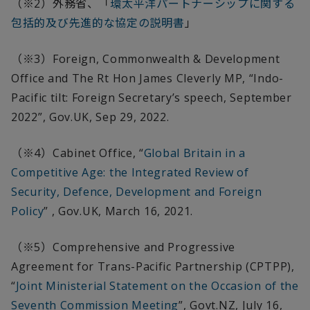
（※
2
）外務省、「
環太平洋パートナーシップに関する
包括的及び先進的な協定の説明書
」
（※
3
）
Foreign, Commonwealth & Development
Office and The Rt Hon James Cleverly MP, “Indo-
Pacific tilt: Foreign Secretary’s speech, September
2022”, Gov.UK, Sep 29, 2022.
（※
4
）
Cabinet Office, “
Global Britain in a
Competitive Age: the Integrated Review of
Security, Defence, Development and Foreign
Policy
” , Gov.UK, March 16, 2021.
（※
5
）
Comprehensive and Progressive
Agreement for Trans-Pacific Partnership (CPTPP),
“
Joint Ministerial Statement on the Occasion of the
Seventh Commission Meeting
”, Govt.NZ, July 16,