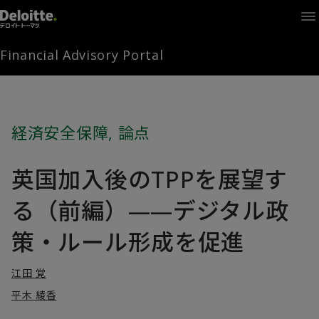
Home
Times
Channel
Financial Advisory Portal
Library
Solutions
LAGRANGE
Partners
経済安全保障
,
論点
お問い合わせ
英国加入後のTPPを展望す
FAMとは
る（前編）——デジタル政
策・ルール形成を促進
FA Portal
江田 覚
平木 綾香
ログイン
FAM会員登録