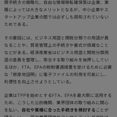
関手続きの簡略化、自由な情報移転確保策は企業、業
種によっては大きなメリットとなるが、中小企業やス
タートアップ企業の間では必ずしも周知されていない
ためである。
その要因には、ビジネス用語と関税分類での用語が異
なることや、貿易管理上の手続きや書式が煩雑なこと
などがある。経済産業省はビジネス用語と関税分類用
語の差異を整理し、突合する取り組みを後押ししてい
るほか、
FTA
、
EPA
の税制優遇措置を受けるために必要
な「原産地証明」に電子ファイルの利用を可能にし、
利便性を向上させようとしている。
企業は
TPP
を始めとする
FTA
、
EPA
を最大限に活用する
ため、こうした公的機関、業界団体の取り組みに関心
を払い、
自社や業種に合った手続きを検討する
ことが