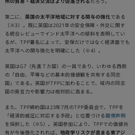
州の貿易・経済交流はより促進される
だろう。
第二に、
英国の太平洋地域に対する関与の強化
である
（※
3
）。既に英国は
2021
年の安全保障・外交に関す
る統合レビューでインド太平洋への傾斜を表明してい
るが、
TPP
署名によって、安保だけではなく経済面でも
太平洋への関与強化を明確にした（※
4
）。
英国は
G7
（先進７カ国）の一員であり、いわゆる西側
の「自由、平等などの基本的価値観を共有する同志
国」である。英国が
TPP
に加わることで、域内の同志
国の発言力や影響力は相対的に高まる。
また、
TPP
締約国は
23
年
7
月の
TPP
委員会で、
TPP
を
「経済的威圧に対応する手段」と位置づける
閣僚声明
を採択した（※
5
）。英国参加により、
TPP
での価値共
有が今後強化されれば、
地政学リスクが高まる東アジ