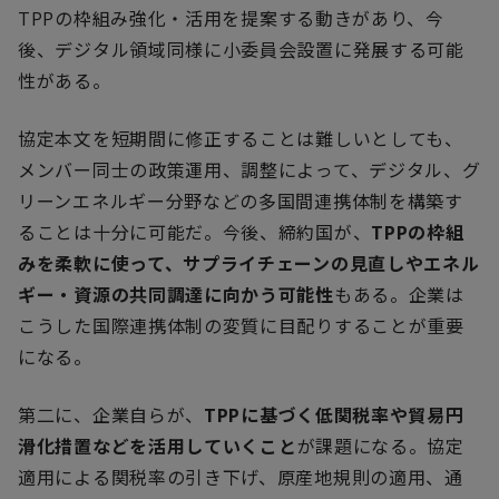
TPP
の枠組み強化・活用を提案する動きがあり、今
後、デジタル領域同様に小委員会設置に発展する可能
性がある。
協定本文を短期間に修正することは難しいとしても、
メンバー同士の政策運用、調整によって、デジタル、グ
リーンエネルギー分野などの多国間連携体制を構築す
ることは十分に可能だ。今後、締約国が、
TPP
の枠組
みを柔軟に使って、サプライチェーンの見直しやエネル
ギー・資源の共同調達に向かう可能性
もある。企業は
こうした国際連携体制の変質に目配りすることが重要
になる。
第二に、企業自らが、
TPP
に基づく低関税率や貿易円
滑化措置などを活用していくこと
が課題になる。協定
適用による関税率の引き下げ、原産地規則の適用、通