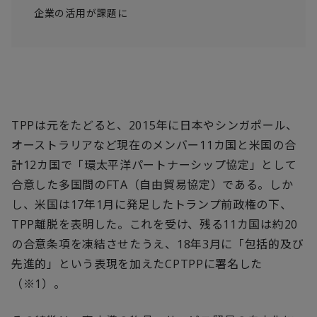
企業の活用が課題に
TPP
は元をたどると、
2015
年に日本やシンガポール、
オーストラリアなど現在のメンバー
11
カ国と米国の合
計
12
カ国で「環太平洋パートナーシップ協定」として
合意した多国間の
FTA
（自由貿易協定）である。しか
し、米国は
17
年
1
月に発足したトランプ前政権の下、
TPP
離脱を表明した。これを受け、残る
11
カ国は約
20
の合意条項を凍結させたうえ、
18
年
3
月に「包括的及び
先進的」という表現を加えた
CPTPP
に署名した
（※
1
）。