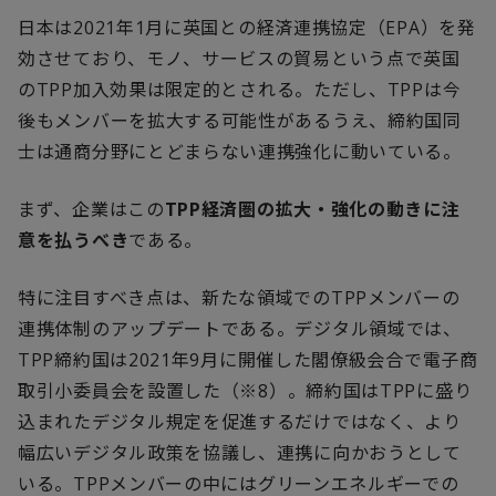
日本は
2021
年
1
月に英国との経済連携協定（
EPA
）を発
効させており、モノ、サービスの貿易という点で英国
の
TPP
加入効果は限定的とされる。ただし、
TPP
は今
後もメンバーを拡大する可能性があるうえ、締約国同
士は通商分野にとどまらない連携強化に動いている。
まず、企業はこの
TPP
経済圏の拡大・強化の動きに注
意を払うべき
である。
特に注目すべき点は、新たな領域での
TPP
メンバーの
連携体制のアップデートである。デジタル領域では、
TPP
締約国は
2021
年
9
月に開催した閣僚級会合で電子商
取引小委員会を設置した（※
8
）。締約国は
TPP
に盛り
込まれたデジタル規定を促進するだけではなく、より
幅広いデジタル政策を協議し、連携に向かおうとして
いる。
TPP
メンバーの中にはグリーンエネルギーでの