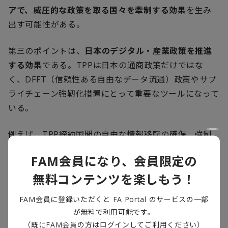
アで、威圧的な政策を取る国々を牽制する効果
を生み
出す可能性がある。
第三のポイントは、
日本のデジタル・産業政策を推進
する効果
である。
TPP
は日本の通商政策だけではな
く、
DFFT
（信頼性ある自由なデータ流通）政策やサプ
ライチェーン強靭化措置にとって重要なツールになって
いる。
例えば、
TPP
締約国間の自由な情報移転の確保、強制
技術移転・ソースコード移転の禁止は、
日本企業が国
FAM会員になり、会員限定の
際的にデジタル・コンテンツサービスを展開するため
無料コンテンツを楽しもう！
の基盤
となっている。同様に、
TPP
の原産地規則など
は、価値観を共有する国同士がサプライチェーン再構
FAM会員に登録いただくと FA Portal のサービスの一部
築をするうえで、欠かせない仕組みである。
TPP
影響
が無料で利用可能です。
力拡大は、日本のデジタル政策やサプライチェーン強
（既にFAM会員の方はログインしてご利用ください）