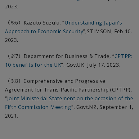
2023.
（※
6
）
Kazuto Suzuki, “
Understanding Japan’s
Approach to Economic Security
”,STIMSON, Feb 10,
2023.
（※
7
）
Department for Business & Trade, “
CPTPP:
10 benefits for the UK
”, Gov.UK, July 17, 2023.
（※
8
）
Comprehensive and Progressive
Agreement for Trans-Pacific Partnership (CPTPP),
“
Joint Ministerial Statement on the occasion of the
Fifth Commission Meeting
”, Govt.NZ, September 1,
2021.