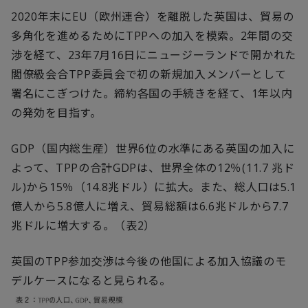
2020
年末に
EU
（欧州連合）を離脱した英国は、貿易の
多角化を進めるために
TPP
への加入を模索。
2
年間の交
渉を経て、
23
年
7
月
16
日にニュージーランドで開かれた
閣僚級会合
TPP
委員会で初の新規加入メンバーとして
署名にこぎつけた。締約各国の手続きを経て、
1
年以内
の発効を目指す。
GDP
（国内総生産）世界
6
位の水準にある英国の加入に
よって、
TPP
の合計
GDP
は、世界全体の
12
％
(11.7
兆ド
ル
)
から
15
％（
14.8
兆ドル）に拡大。また、総人口は
5.1
億人から
5.8
億人に増え、貿易総額は
6.6
兆ドルから
7.7
兆ドルに増大する。（表
2
）
英国の
TPP
参加交渉は今後の他国による加入協議のモ
デルケースになると見られる。