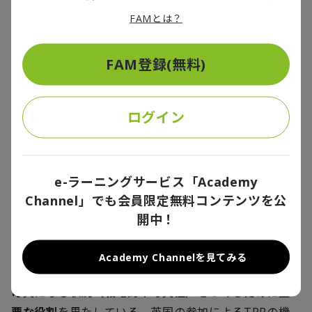
靭化措置に追い風となり得る。環太平洋だけではな
FAMとは？
く、英国に事業展開するデジタル企業、グローバルメ
ーカーも動向に注視が必要だろう。
FAM登録(無料)
日本の経済安全保障との関連にも留意したい。
ログイン
経済安保は貿易圏の分断、貿易管理の徹底をもたらす
イメージが色濃いが、貿易立国である日本の経済安保
は、国際ルールに基づく貿易・投資を確保したうえ
で、
自国製品・サービスが他国にとって欠かせない状況
e-ラーニングサービス「Academy
をつくる「戦略的不可欠性」を主要な柱の一つに位置
Channel」でも会員限定無料コンテンツを公
づけている（※6）。
開中！
高いレベルでのルール形成、市場開放を促す
Academy Channelを見てみる
TPP（※7）は、
日本が他国（貿易相手国）にとって不
可欠になる状況（戦略的不可欠性）をつくるために重
要な役割
を果たしている。英国の参加によるTPPの機