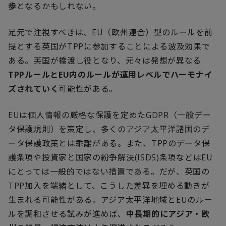
歩
となるかもしれない。
足元で注視すべきは、
EU
（欧州連合）型のルールを前
提とする英国が
TPP
に参加することによる波及効果で
ある。英国が橋渡し役となり、元々は発想が異なる
TPP
ルールと
EU
内のルールが運用レベルでハーモナイ
ズされていく
可能性がある。
EU
は個人情報の厳格な保護を定めた
GDPR
（一般デー
タ保護規則）を策定し、多くのアジア太平洋諸国のデ
ータ保護政策とは乖離がある。また、
TPP
のデータ保
護条項や投資家と国家の紛争解決
(ISDS)
条項などは
EU
にとっては一般的ではない措置である。だが、英国の
TPP
加入を端緒として、こうした差異を埋める動きが
生まれる可能性がある。アジア太平洋地域と
EU
のルー
ルを調和させる試みが進めば、
中長期的にアジア・欧