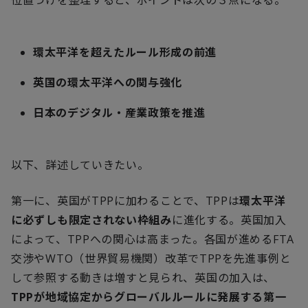
環太平洋を超えたルール形成の前進
英国の環太平洋への関与強化
日本のデジタル・産業政策を推進
以下、詳述していきたい。
第一に、英国が
TPP
に加わることで、
TPP
は
環太平洋
に必ずしも限定されない枠組み
に進化する。英国加入
によって、
TPP
への関心は高まった。各国が進める
FTA
交渉や
WTO
（世界貿易機関）改革で
TPP
を先進事例と
して参照する動きは増すと見られ、英国の加入は、
TPP
が地域協定からグローバルルールに発展する第一