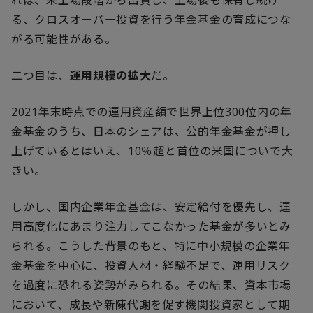
れば、未上場段階から出資し、上場後も保有し続け
る、クロスオーバー投資を行う年金基金の育成につな
がる可能性がある。
二つ目は、
運用規模の拡大
だ。
2021年末時点での運用資産額で世界上位
300
位内の年
金基金のうち、日本のシェアは、公的年金基金が押し
上げているとはいえ、
10
％超と首位の米国についで大
きい。
しかし、国内企業年金基金は、安定給付を優先し、運
用高度化にあまり注力してこなかった基金が多いとみ
られる。こうした背景のもと、特に中小規模の企業年
金基金を中心に、投資人材・経験不足で、運用リスク
を過度に恐れる姿勢がみられる。その結果、資本市場
において、成長や新陳代謝を促す機関投資家として期