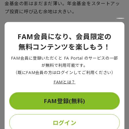
金基金の影はまだまだ薄い。年金基金をスタートアッ
プ投資に呼び込む余地は大きい。
FAM会員になり、会員限定の
上場前から投資しやすい環境整備、運用規
無料コンテンツを楽しもう！
模の拡大、運用商品の拡充が有効
年金基金をスタートアップ投資に誘導するために有効な施策の
FAM会員に登録いただくと FA Portal のサービスの一部
一つ目は、
上場前から投資しやすい環境整備
だ。
が無料で利用可能です。
（既にFAM会員の方はログインしてご利用ください）
スタートアップならでは投資判断の目を養うには、
VC
FAMとは？
への出資を通じて、未上場段階からスタートアップ特
有の事業・財務構造に基づいた企業価値評価の手法を
FAM登録(無料)
身に付けるのが肝要だと考えられる。
日本において
VC
への出資が進まない背景には、
10
億円
ログイン
単位で投資先を選定する機関投資家が投資可能な、
100