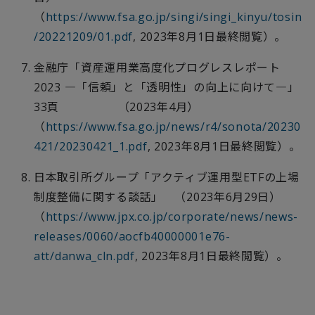
（
https://www.fsa.go.jp/singi/singi_kinyu/tosin
/20221209/01.pdf
, 2023年
8
月
1
日最終閲覧）。
金融庁「資産運用業高度化プログレスレポート
2023
―「信頼」と「透明性」の向上に向けて―」
33
頁 （
2023
年
4
月）
（
https://www.fsa.go.jp/news/r4/sonota/20230
421/20230421_1.pdf
, 2023年
8
月
1
日最終閲覧）。
日本取引所グループ「アクティブ運用型
ETF
の上場
制度整備に関する談話」 （
2023
年
6
月
29
日）
（
https://www.jpx.co.jp/corporate/news/news-
releases/0060/aocfb40000001e76-
att/danwa_cln.pdf
, 2023年
8
月
1
日最終閲覧）。