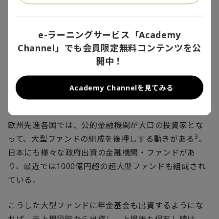
億円超の大型ファンドが少なく、投資しづらい状況が
2
ある
。
e-ラーニングサービス「Academy
最近では、一部のメガバンク・グループで、ユニコーン
Channel」でも会員限定無料コンテンツを公
創出を目指して、成長フェーズのスタートアップ向けの
開中！
100
億円超のファンドを設立する動きがみられる。しか
し、こうしたファンドは現時点では傘下の銀行などグ
Academy Channelを見てみる
ループ企業中心の出資構造になっているようだ。
欧州先進各国では、公的金融機関が大口の投資家とな
3
って、大型ファンドの組成を後押しする動きがある
。
日本にも様々な政府出資の金融機関・ファンドがあ
り、最近では
1000
億円超の超大型ファンドも組成され
ている。
こうした大型ファンドに年金基金も出資するようにな