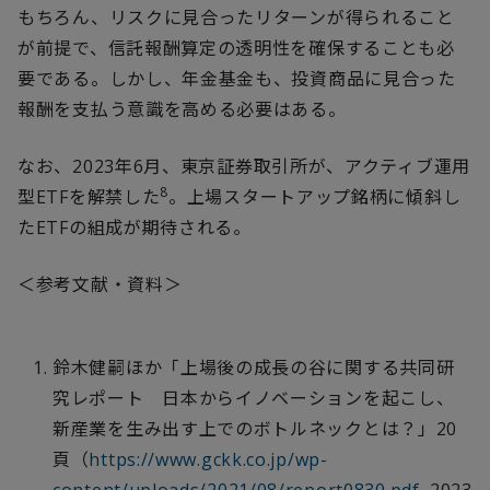
もちろん、リスクに見合ったリターンが得られること
が前提で、信託報酬算定の透明性を確保することも必
要である。しかし、年金基金も、投資商品に見合った
報酬を支払う意識を高める必要はある。
なお、
2023
年
6
月、東京証券取引所が、アクティブ運用
8
型
ETF
を解禁した
。上場スタートアップ銘柄に傾斜し
た
ETF
の組成が期待される。
＜参考文献・資料＞
鈴木健嗣ほか「上場後の成長の谷に関する共同研
究レポート 日本からイノベーションを起こし、
新産業を生み出す上でのボトルネックとは？」
20
頁（
https://www.gckk.co.jp/wp-