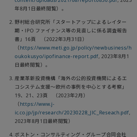
content/uploads/2021/08/report0830.pdf
, 2023
年
8
月
1
日最終閲覧）。
野村総合研究所「スタートアップによるレイター
期・
IPO
ファイナンス等の見直しに係る調査報告
書」
16
頁 （
2022
年
3
月
31
日）
（
https://www.meti.go.jp/policy/newbusiness/h
oukokusyo/ipofinance-report.pdf
, 2023年
8
月
1
日最終閲覧）。
産業革新投資機構「海外の公的投資機関によるエ
コシステム支援～欧州の事例を中心とする考察」
19
、
21
、
23
頁 （
2023
年
2
月）
（
https://www.j-
ic.co.jp/jp/research/20230228_JIC_Reseach.pdf
,
2023年
8
月
1
日最終閲覧）
ボストン・コンサルティング・グループ合同会社