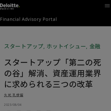
Home
Times
Channel
Financial Advisory Portal
Library
Solutions
LAGRANGE
Partners
スタートアップ
,
ホットイシュー
,
金融
お問い合わせ
スタートアップ「第二の死
FAMとは
の谷」解消、資産運用業界
に求められる三つの改革
FA Portal
久光 孔世留
2023/08/04
ログイン
FAM会員登録