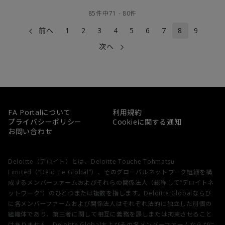
85
件中
71
-
80
件
前へ
1
2
3
4
5
6
7
8
9
次へ
FA Portalについて
利用規約
プライバシーポリシー
Cookieに関する通知
お問い合わせ
Deloitte（デロイト）とは、Deloitte Touche Tohmatsu
Limited（“Deloitte Global”）、そのグローバルネットワーク組織を構
成するメンバーファームおよびそれらの関係法人（総称して“デロイトネ
ットワーク”）のひとつまたは複数を指します。Deloitte Globalならび
に各メンバーファームおよび関係法人はそれぞれ法的に独立した別個の
組織体であり、第三者に関して相互に義務を課しまたは拘束させること
はありません。Deloitte Globalおよびその各メンバーファームならびに