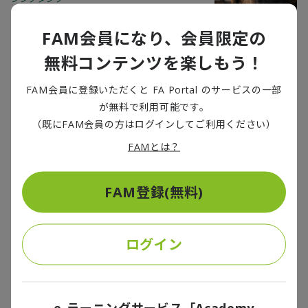
2023/10/02
FAM会員になり、会員限定の
無料コンテンツを楽しもう！
East Asia Forumに江田、平木研究員のレ
ポートが採択されました
FAM会員に登録いただくと FA Portal のサービスの一部
2023/09/22
が無料で利用可能です。
（既にFAM会員の方はログインしてご利用ください）
FAMとは？
週刊東洋経済に永田研究員のレポートが紹
介されました
FAM登録(無料)
シンクタンク
2023/08/21
ログイン
日経フィナンシャルに奥田研究員が寄稿し
ました
シンクタンク
e-ラーニングサービス「Academy