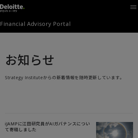
Home
Times
Channel
Financial Advisory Portal
Library
Solutions
LAGRANGE
Partners
お知らせ
お問い合わせ
Strategy Instituteからの新着情報を随時更新しています。
FAMとは
FA Portal
iJAMPに江田研究員がAIガバナンスについ
て寄稿しました
ログイン
FAM会員登録