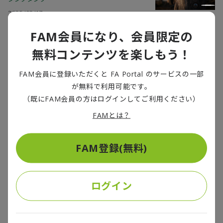
2025/03/17
FAM会員になり、会員限定の
デロイト トーマツ戦略研究所設立に関する
無料コンテンツを楽しもう！
お知らせを発信しました
シンクタンク
FAM会員に登録いただくと FA Portal のサービスの一部
が無料で利用可能です。
2025/03/17
（既にFAM会員の方はログインしてご利用ください）
FAMとは？
月刊ロジスティクス・ビジネスに江田研究
員のインタビューが掲載されました
FAM登録(無料)
シンクタンク
2025/03/10
ログイン
金融財政ビジネスに江田、若菜研究員が中
堅企業政策について寄稿しました
シンクタンク