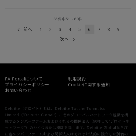
85
件中
51
-
60
件
前へ
1
2
3
4
5
6
7
8
9
次へ
FA Portalについて
利用規約
プライバシーポリシー
Cookieに関する通知
お問い合わせ
Deloitte（デロイト）とは、Deloitte Touche Tohmatsu
Limited（“Deloitte Global”）、そのグローバルネットワーク組織を構
成するメンバーファームおよびそれらの関係法人（総称して“デロイトネ
ットワーク”）のひとつまたは複数を指します。Deloitte Globalならび
に各メンバーファームおよび関係法人はそれぞれ法的に独立した別個の