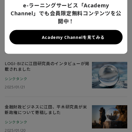
e-ラーニングサービス「Academy
2025/02/27
Channel」でも会員限定無料コンテンツを公
開中！
EnterpriseZineに小林研究員の生成AIに関
するインタビュー記事が掲載されました
Academy Channelを見てみる
2025/02/26
LOGI-BIZに江田研究員のインタビューが掲
載されました
シンクタンク
2025/01/21
金融財政ビジネスに江田、平木研究員が米
新政権について寄稿しました
シンクタンク
2025/01/20