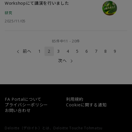
Workshopにて講演を行いました
研究
2025/11/05
85
件中
11
-
20
件
前へ
1
2
3
4
5
6
7
8
9
次へ
FA Portalについて
利用規約
プライバシーポリシー
Cookieに関する通知
お問い合わせ
Deloitte（デロイト）とは、Deloitte Touche Tohmatsu