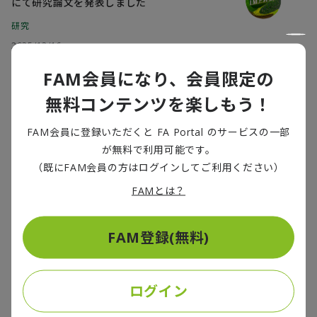
にて研究論文を発表しました
研究
2025/12/16
FAM会員になり、会員限定の
金融財政ビジネスに平木研究員がレアアー
無料コンテンツを楽しもう！
ス規制について寄稿しました
シンクタンク
FAM会員に登録いただくと FA Portal のサービスの一部
が無料で利用可能です。
2025/12/05
（既にFAM会員の方はログインしてご利用ください）
FAMとは？
第12回ASF次世代セキュリティシンポジウ
ムにて講演を行いました
FAM登録(無料)
研究
2025/12/04
ログイン
情報処理学会論文誌に研究論文が採録され
ました