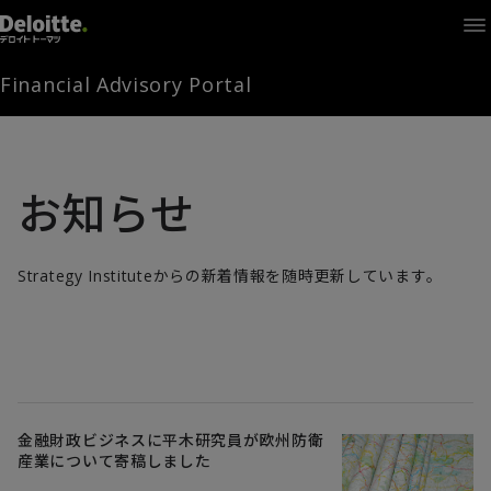
Home
Times
Channel
Financial Advisory Portal
Library
Solutions
LAGRANGE
Partners
お知らせ
お問い合わせ
Strategy Instituteからの新着情報を随時更新しています。
FAMとは
FA Portal
金融財政ビジネスに平木研究員が欧州防衛
産業について寄稿しました
ログイン
FAM会員登録