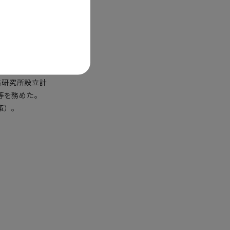
略研究所設立計
等を務めた。
策）。