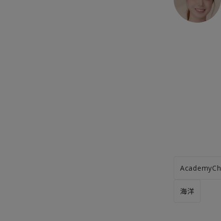
AcademyCh
海洋