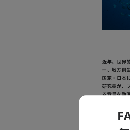
近年、世界
ー、地方創
国家・日本
研究員が、
る背景を動
F