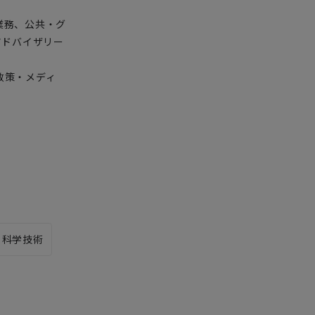
業務、公共・グ
アドバイザリー
政策・メディ
科学技術