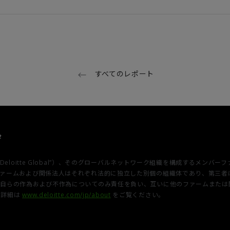
すべてのレポート
せ
u Limited（“Deloitte Global”）、そのグローバルネットワーク組織を構
各メンバーファームおよび関係法人はそれぞれ法的に独立した別個の組織体であり、第
関係法人は、自らの作為および不作為についてのみ責任を負い、互いに他のファーム
。詳細は
www.deloitte.com/jp/about
をご覧ください。