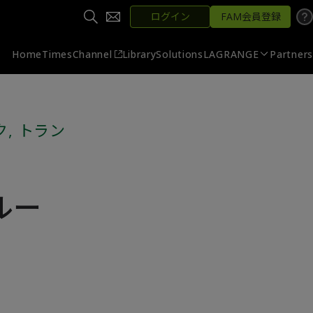
ログイン
FAM会員登録
Home
Times
Channel
Library
Solutions
LAGRANGE
Partners
ク
,
トラン
ルー