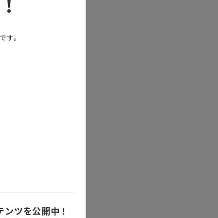
！
概要・政策編
能です。
たる「ビジネ
門家が、ブル
交えて解説し
ビジネス編
きか？ |
ンテンツを公開中！