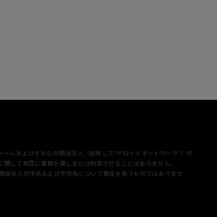
成するメンバーファームおよびそれらの関係法人（総称して“デロイトネットワーク”）の
三者に関して相互に義務を課しまたは拘束させることはありません。
または関係法人の作為および不作為について責任を負うものではありませ