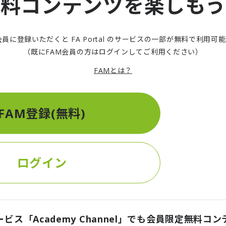
無料コンテンツを楽しもう
スク体験＞海から始まる新しい経済 - ブルーエコノミー 
は
FAM
会員（無料）登録が必要です）
会員に登録いただくと FA Portal のサービスの一部が無料で利用可
（既にFAM会員の方はログインしてご利用ください）
は「概要・政策編」と「ビジネス編」の
2
部構成。後編にあ
、デロイト トーマツ ファイナンシャルアドバイザリーの専
FAMとは？
ーの注目領域や市場攻略のポイントについて、具体的手法を
FAM登録(無料)
スク体験＞海から始まる新しい経済 - ブルーエコノミー 
は
FAM
会員登録が必要です）
ログイン
ト
0時代、戦略的価値が高まる北極圏――日本はどのように関与すべ
itute | FA Portal | デロイト トーマツ グループ
ービス「Academy Channel」でも会員限定無料コ