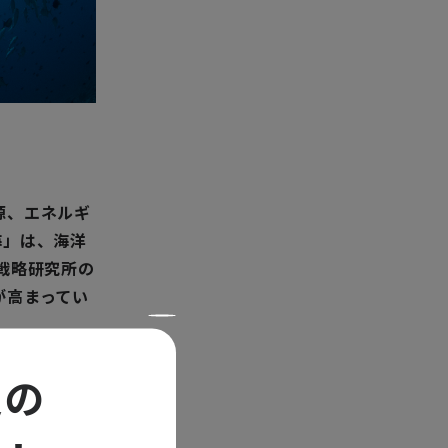
源、エネルギ
海」は、海洋
戦略研究所の
が高まってい
定の