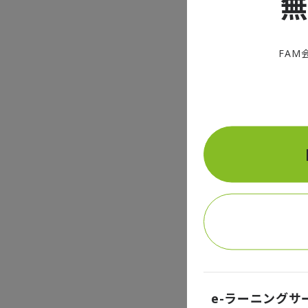
解説動画
＜無料でサブ
（ご視聴に
FAM
コンテンツ
ス編」では
ーエコノミ
ている。
＜無料でサブ
（ご視聴に
参考レポー
トランプ2.
DTFA Inst
e-ラーニングサ