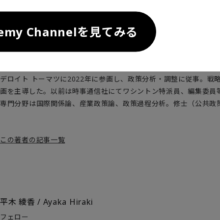
demy Channelを見てみる
江田 覚
/
Satoru Kohda
編集長 / 主席研究員
デロイト トーマツに2022年に参画し、政策分析・調整に従事。戦
画を主導した。以前は時事通信社にてワシントン特派員、編集委員
専門分野は国際関係論、産業政策論、政策過程分析。修士（公共政
この著者の記事一覧
平木 綾香
/
Ayaka Hiraki
フェロー