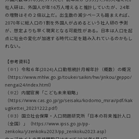
社人研は、外国人が年16万人増えると推計していたが、24年
の増勢はその２倍以上だ。出生数の減少ペースも踏まえれば、
2070年に総人口の1割を外国人が占めるという社人研の予測
が、想定よりも早く現実となる可能性がある。日本は人口を起
点に社会の変化が加速する時代に足を踏み入れているのかもし
れない。
【参考資料】
（※1）令和６年(2024)人口動態統計月報年計（概数）の概況
（https://www.mhlw.go.jp/toukei/saikin/hw/jinkou/geppo/
nengai24/index.html）
（※2）内閣官房「こども未来戦略」
（https://www.cas.go.jp/jp/seisaku/kodomo_mirai/pdf/kak
ugikettei_20231222.pdf）
（※3）国立社会保障・人口問題研究所「日本の将来推計人口
（全国）」（https://www.ipss.go.jp/pp-
zenkoku/j/zenkoku2023/pp_zenkoku2023.asp）