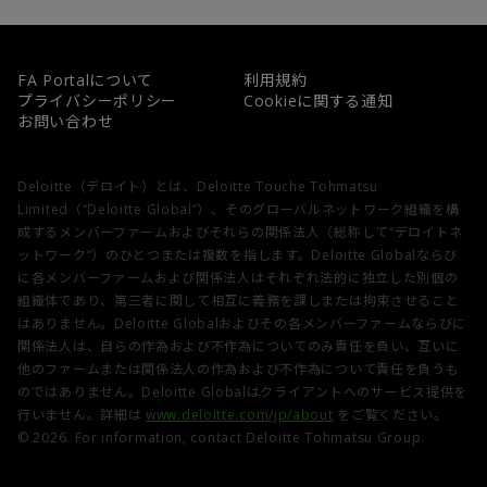
FA Portalについて
利用規約
プライバシーポリシー
Cookieに関する通知
お問い合わせ
Deloitte（デロイト）とは、Deloitte Touche Tohmatsu
Limited（“Deloitte Global”）、そのグローバルネットワーク組織を構
成するメンバーファームおよびそれらの関係法人（総称して“デロイトネ
ットワーク”）のひとつまたは複数を指します。Deloitte Globalならび
に各メンバーファームおよび関係法人はそれぞれ法的に独立した別個の
組織体であり、第三者に関して相互に義務を課しまたは拘束させること
はありません。Deloitte Globalおよびその各メンバーファームならびに
関係法人は、自らの作為および不作為についてのみ責任を負い、互いに
他のファームまたは関係法人の作為および不作為について責任を負うも
のではありません。Deloitte Globalはクライアントへのサービス提供を
行いません。詳細は
www.deloitte.com/jp/about
をご覧ください。
© 2026. For information, contact Deloitte Tohmatsu Group.