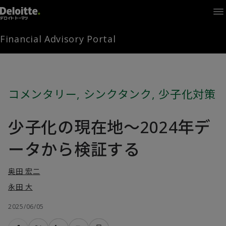
Home
Times
Channel
Financial Advisory Portal
Library
Solutions
LAGRANGE
Partners
コメンタリー
,
シンクタンク
,
少子化対策
お問い合わせ
少子化の現在地～2024年デ
FAMとは
ータから検証する
奥田 宏二
FA Portal
永田 大
2025/06/05
ログイン
FAM会員登録