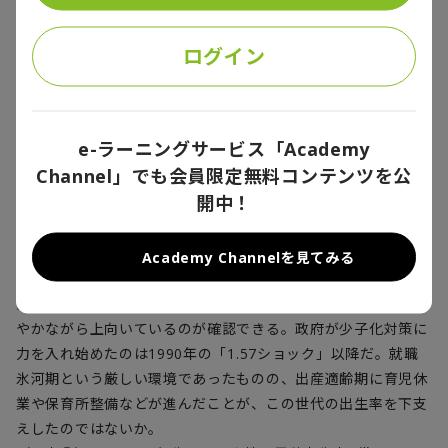
ログイン
就職氷河期世代の出生率は緩やかに上向い
ていた
e-ラーニングサービス「Academy
Channel」でも会員限定無料コンテンツを公
少子化対策が出生率にどう影響するのかを調べるため、女性の
開中！
生まれた年ごとの出生率を追跡してみると、一定の政策効果が
あった可能性が示された。図表④は、1960～79年生まれの女
性を対象に、15～44歳の出生率を累積したデータだ。就職氷
Academy Channelを見てみる
河期（生まれ年は1970～1982年頃）に該当する層の出生率は
前の世代から続いた低下傾向が下げ止まって、後期の世代は緩
やかながら上向いているのが確認できる。政府が少子化対策に
力を入れ始めたのは1990年の「1.57ショック」以降だ。就職
氷河期という厳しい環境であったものの、出産適齢期に育児休
業や保育所整備などが進んだことが、この世代の出生率を下支
えしたのではないか。