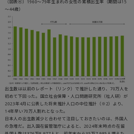
（図表④）1960～79年生まれの女性の累積出生率（期間は15
～44歳）
出生数は以前のレポート（リンク）で推計した通り、70万人を
初めて下回った。国立社会保障・人口問題研究所（社人研）が
2023年4月に公表した将来推計人口の中位推計（※2）より、
14年早い70万人割れとなった。
日本人の出生数減少と合わせて注目しておきたいのは、外国人
の急増だ。出入国在留管理庁によると、2024年末時点の在留
外国人数は376万8,977人と、前年末から35万7,985人増えた。