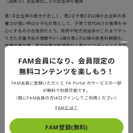
（図表③）出生順位ごとの出生率の推移
第1子出生率の動きが乏しく、第2子や第3子以降の出生率の影
響力が強い時は少子化対策として、子育て世代向けの施策を中
心にするのが合理的だろう。政府や地方自治体がこれまでやっ
てきた児童手当の増額や0～2歳の第2子以降の保育料無償化、
待機児童対策、育児休業の取得率向上策などはデータとも平仄
が合う。一方、第1子出生率が低下している現状を踏まえれ
FAM会員になり、会員限定の
ば、非正規で働く若年男性の正規化支援など結婚を後押しする
方策や、事実婚でも子どもを生み育てやすい社会環境の整備な
無料コンテンツを楽しもう！
どが求められる。
政府は、若年人口が急減し始める2030年までを「少子化を反
FAM会員に登録いただくと FA Portal のサービスの一部
転するラストチャンス」ととらえてきた（※2）。2024年の婚
が無料で利用可能です。
姻率は5年ぶりに増加し、結婚のペントアップ（先送り）需要
（既にFAM会員の方はログインしてご利用ください）
が考えられる一方、2025年以降は再び低下に転じて非婚がノ
FAMとは？
ルム（社会通念）として定着するリスクもありそうだ。現在は
分水嶺に立っており、スピード感を持った少子化対策が欠かせ
FAM登録(無料)
ない。