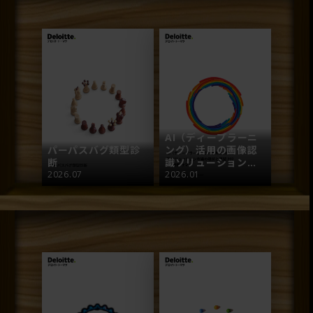
AI（ディープラーニ
パーパスバグ類型診
ング）活用の画像認
断
識ソリューション市
2026.07
場の現状と展望 2025
2026.01
年度版【第8版】サマ
リ