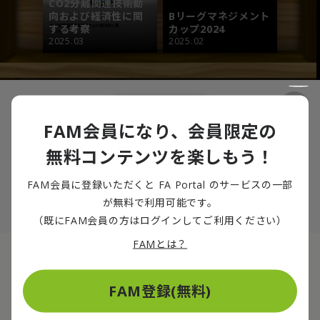
CO2分離関連技術動
向および経済性に関
Bリーグマネジメント
する考察
カップ2024
2025.03
2025.02
FAM会員になり、会員限定の
無料コンテンツを楽しもう！
FAM会員に登録いただくと FA Portal のサービスの一部
が無料で利用可能です。
（既にFAM会員の方はログインしてご利用ください）
Bリーグマネジメントカップ2025
FAMとは？
Jリーグマネジメント
Bリーグマネジメント
カップ2023
カップ2023
2024.09
2024.02
『Bリーグ マネジメントカップ』とは、デロイト トーマツ グ
FAM登録(無料)
ループのスポーツビジネスグループが、公表された情報等を基
に第三者的立場でBリーグのビジネス的側面を数値化しランキ