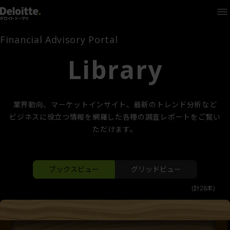
Home
Times
Channel
Financial Advisory Portal
Library
Library
Solutions
LAGRANGE
Partners
お問い合わせ
業界動向、マーケットインサイト、最新のトレンド分析など
ビジネスに役立つ情報を網羅した各種の調査レポートをご覧い
ただけます。
FAMとは
表示オプション
ブックスビュー
グリッドビュー
FA Portal
(計28本)
ブックスビュー
ログイン
FAM会員登録