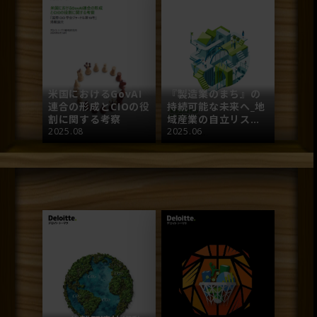
米国におけるGovAI
『製造業のまち』の
連合の形成とCIOの役
持続可能な未来へ_地
割に関する考察
域産業の自立リスク
2025.08
に対応して
2025.06