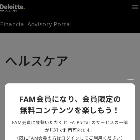
Home
Times
Channel
Financial Advisory Portal
Library
Solutions
LAGRANGE
Partners
へルスケア
お問い合わせ
FAMとは
FAM会員になり、会員限定の
無料コンテンツを楽しもう！
FA Portal
三方良しのヘルスケアサービスを社会実装
FAM会員に登録いただくと FA Portal のサービスの一部
しよう
が無料で利用可能です。
ログイン
FAM会員登録
ライフサイエンス
,
日本新創造
（既にFAM会員の方はログインしてご利用ください）