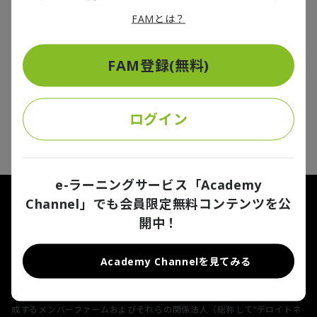
2022/10/21
FAMとは？
日本は超高齢化で世界の先頭を走るが、「健康寿命」を延伸させること
で個人も社会も財政も良い方向に向かう。そんな三方良しのヘルスケア
サービスを社会実装するためのカギは、「地域発の多業種連携」にある
FAM登録(無料)
――。ヘルスケア産業に長く携わる伊東真史 デロイト トーマツ ファイナン
シャルアドバイザリー パートナーからの問題提起。
1
件中
1
-
1
件
ログイン
1
e-ラーニングサービス「Academy
Channel」でも会員限定無料コンテンツを公
FA Portalについて
利用規約
開中！
プライバシーポリシー
Cookieに関する通知
お問い合わせ
Academy Channelを見てみる
Deloitte（デロイト）とは、Deloitte Touche Tohmatsu
Limited（“Deloitte Global”）、そのグローバルネットワーク組織を構
成するメンバーファームおよびそれらの関係法人（総称して“デロイトネ