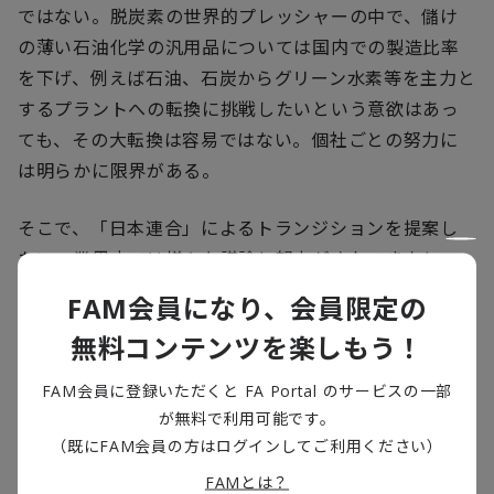
ではない。脱炭素の世界的プレッシャーの中で、儲け
の薄い石油化学の汎用品については国内での製造比率
を下げ、例えば石油、石炭からグリーン水素等を主力と
するプラントへの転換に挑戦したいという意欲はあっ
ても、その大転換は容易ではない。個社ごとの努力に
は明らかに限界がある。
そこで、「日本連合」によるトランジションを提案し
たい。業界内では様々な議論と努力がされてきたとこ
ろだが、それを承知であえて進言する。将来性の薄
FAM会員になり、会員限定の
い、
GHG
（温室効果ガス）を多く排出する事業につい
無料コンテンツを楽しもう！
ては、業界各社がジョイントベンチャーを結成して共
同運営型に移行し、需要の推移を見ながら徐々にフェ
FAM会員に登録いただくと FA Portal のサービスの一部
ードアウトさせていく。製造現場技術の伝承を図り、
が無料で利用可能です。
移行期においても事故を起こさないよう、最後まで供
（既にFAM会員の方はログインしてご利用ください）
給者責任を果たしていく。縮小・撤退の痛みを共同運
FAMとは？