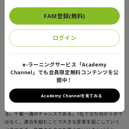
営で分かち合いながら、一方で今後の成長分野である
先端的イノベーション領域には各社ごと、あるいは、
FAM登録(無料)
新たな連携によって挑んでいくのである。
そうなってくると、ある程度（すべてではない）の生
ログイン
産・製造機能が国内に回帰することも考えられる。グ
リーン水素等を利用したカーボンフリーのマザー工
場、パイロット工場を日本に建設し、そこで技術を徹
e-ラーニングサービス「Academy
底的に磨き上げる。その次世代技術やノウハウをシス
Channel」でも会員限定無料コンテンツを公
テム、プラントごと海外に売り込み、新たな輸出産業
開中！
に育てていく。国内は「地産地消型」とし、輸送に伴
う温暖化ガスの排出を発生させない仕組みとする。
Academy Channelを見てみる
脱炭素、地政学リスク、円安がこの流れを後押しす
る。千載一遇のチャンスである。
1
社で立ち向かうので
はなく、連合を組むことで大きな変革を起こしていく