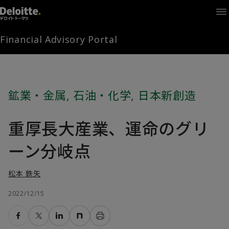
Home
Times
Channel
Financial Advisory Portal
Library
Solutions
LAGRANGE
Partners
鉱業・金属
,
石油・化学
,
日本新創造
お問い合わせ
重厚長大産業、運命のグリ
FAMとは
ーン分岐点
松本 鉄矢
FA Portal
2022/12/15
ログイン
FAM会員登録