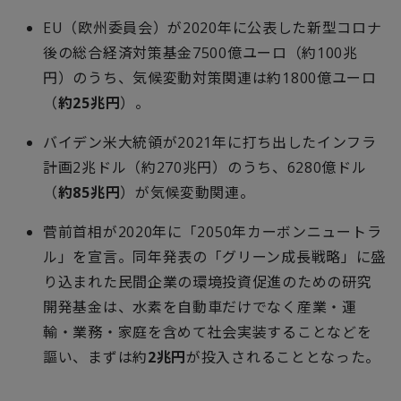
EU
（欧州委員会）が
2020
年に公表した新型コロナ
後の総合経済対策基金
7500
億ユーロ（約
100
兆
円）のうち、気候変動対策関連は約
1800
億ユーロ
（
約
25
兆円
）。
バイデン米大統領が
2021
年に打ち出したインフラ
計画
2
兆ドル（約
270
兆円）のうち、
6280
億ドル
（
約
85
兆円
）が気候変動関連。
菅前首相が
2020
年に「
2050
年カーボンニュートラ
ル」を宣言。同年発表の「グリーン成長戦略」に盛
り込まれた民間企業の環境投資促進のための研究
開発基金は、水素を自動車だけでなく産業・運
輸・業務・家庭を含めて社会実装することなどを
謳い、まずは約
2
兆円
が投入されることとなった。