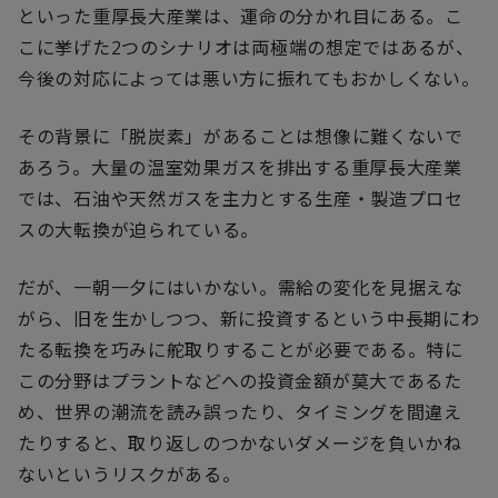
といった重厚長大産業は、運命の分かれ目にある。こ
こに挙げた
2
つのシナリオは両極端の想定ではあるが、
今後の対応によっては悪い方に振れてもおかしくない。
その背景に「脱炭素」があることは想像に難くないで
あろう。大量の温室効果ガスを排出する重厚長大産業
では、石油や天然ガスを主力とする生産・製造プロセ
スの大転換が迫られている。
だが、一朝一夕にはいかない。需給の変化を見据えな
がら、旧を生かしつつ、新に投資するという中長期にわ
たる転換を巧みに舵取りすることが必要である。特に
この分野はプラントなどへの投資金額が莫大であるた
め、世界の潮流を読み誤ったり、タイミングを間違え
たりすると、取り返しのつかないダメージを負いかね
ないというリスクがある。