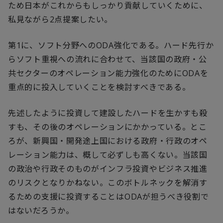
ため日本がこれからもしっかり貢献していくために、
私見ながら
2
点提案したい。
第
1
に、ソフト分野への
ODA
強化である。ハード先行か
らソフト重視への流れに合わせて、当該国の政府・公
共セクターのオペレーション能力強化のために
ODA
を
重点的に投入していくことを検討すべきである。
先述したように投資して建設したハードを生かすも殺
すも、その後のオペレーションにかかっている。とこ
ろが、新興国・開発途上国における政府・行政のオペ
レーション能力は、概して必ずしも高くない。当該国
の政治や行政そのものがインフラ投資やビジネス推進
のリスクとなりかねない。このボトルネックを解消す
るための支援に投資することは
ODA
が担うべき役割で
はないだろうか。