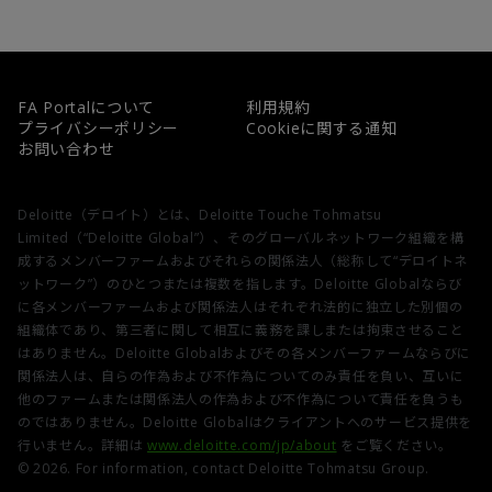
FA Portalについて
利用規約
プライバシーポリシー
Cookieに関する通知
お問い合わせ
Deloitte（デロイト）とは、Deloitte Touche Tohmatsu
Limited（“Deloitte Global”）、そのグローバルネットワーク組織を構
成するメンバーファームおよびそれらの関係法人（総称して“デロイトネ
ットワーク”）のひとつまたは複数を指します。Deloitte Globalならび
に各メンバーファームおよび関係法人はそれぞれ法的に独立した別個の
組織体であり、第三者に関して相互に義務を課しまたは拘束させること
はありません。Deloitte Globalおよびその各メンバーファームならびに
関係法人は、自らの作為および不作為についてのみ責任を負い、互いに
他のファームまたは関係法人の作為および不作為について責任を負うも
のではありません。Deloitte Globalはクライアントへのサービス提供を
行いません。詳細は
www.deloitte.com/jp/about
をご覧ください。
© 2026. For information, contact Deloitte Tohmatsu Group.