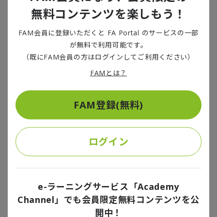
無料コンテンツを楽しもう！
米国に比べると、日本は
1
件当たりの支援規模が圧倒的
FAM会員に登録いただくと FA Portal のサービスの一部
に小さい。ソフト分野への投資・支援を重点強化する
が無料で利用可能です。
ことを急ぐべきだ。それは、ハード分野への巨額投資
（既にFAM会員の方はログインしてご利用ください）
で存在感を高めている中国・韓国との競争において
FAMとは？
も、日本の優位性を示すことにつながる。
第
2
に、現地人材の徹底的な活用である。言い方を変え
FAM登録(無料)
ると、国内人材一辺倒で進めるグローバル化の限界を
客観的に見極めることである。
ログイン
日本企業による
FDI
（海外直接投資）の金額や
M&A
の
件数を見ても、東南アジアの主要都市において日本企業
が投資をリードしているとは言い難い。だが、
5
年後
10
e-ラーニングサービス「Academy
年後に日本企業が置かれるであろう市場・競争の環境
Channel」でも会員限定無料コンテンツを公
は、各企業の事情などお構いなしに否が応でも国際化
開中！