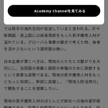
の徹底的な推進を迫っているはずだ。
Academy Channelを見てみる
向き合うべき問いの一つは、それでも日本人主体の人
材戦略で本当に大丈夫なのか、という点である。日本
では若手の海外志向が低迷していると言われる。片や
新興国・途上国には成長意欲をもった若手優秀人材が
溢れている。グローバル事業の観点で考えた時、後者
を活かさないという選択肢は無い。
日本企業が貫くべきは、現地の人たちとの繋がりを大
切にし、当該国の発展と国民の幸福のために貢献する
という真摯な姿勢である。現地の若手優秀人材をもっ
ともっと採用し、幹部に抜擢し、「現地人財活用力」
で勝負することを提案したい。
現地の若手優秀人材のほとんどが欧米への海外留学経
験者であり、英語と自国語のバイリンガルである。日