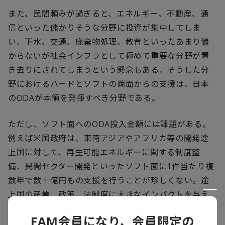
また、民間頼みが過ぎると、エネルギー、不動産、通
信といった儲かりそうな分野に投資が集中してしま
い、下水、交通、廃棄物処理、教育といったあまり儲
からないが社会インフラとして極めて重要な分野が置
き去りにされてしまうという懸念もある。そうした分
野におけるハードとソフトの両面からの支援は、日本
の
ODA
が本領を発揮すべき分野である。
ただし、ソフト面への
ODA
投入金額には課題がある。
例えば米国政府は、東南アジアやアフリカ等の開発途
上国に対して、再生可能エネルギーに関する制度整
備、民間セクター開発といったソフト面に
1
件当たり複
数年で数十億円もの支援を行うことが珍しくない。途
上国の産業、政策、法制度に大きなインパクトを与え
ており、当該国における米国自身の影響力とプレゼン
FAM会員になり、会員限定の
スの強化につながっている。