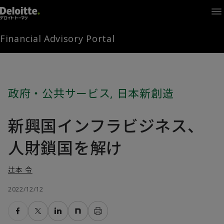
Home
Times
Channel
Financial Advisory Portal
Library
Solutions
LAGRANGE
Partners
政府・公共サービス
,
日本新創造
お問い合わせ
新興国インフラビジネス、
FAMとは
人財鎖国を解け
辻本 令
FA Portal
2022/12/12
ログイン
FAM会員登録