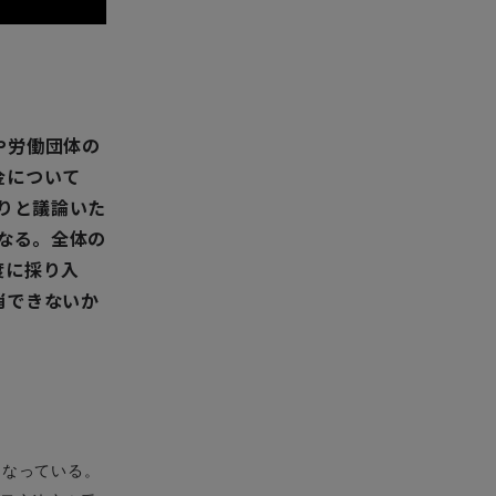
や労働団体の
金について
かりと議論いた
になる。全体の
度に採り入
消できないか
となっている。