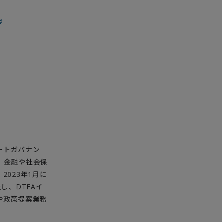
ジ
ートガバナン
。金融や社会保
023年1月に
し、DTFAイ
や政策提案業務