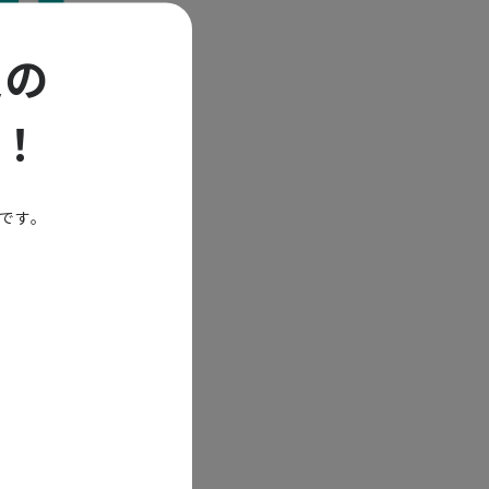
定の
！
能です。
金よりも高く
円であるのに
2021
3
賃金は
年
。法改正など
に必要性の高