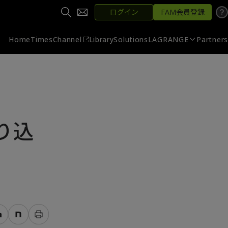
ログイン
FAM会員登録
Home
Times
Channel
Library
Solutions
LAGRANGE
Partners
り込