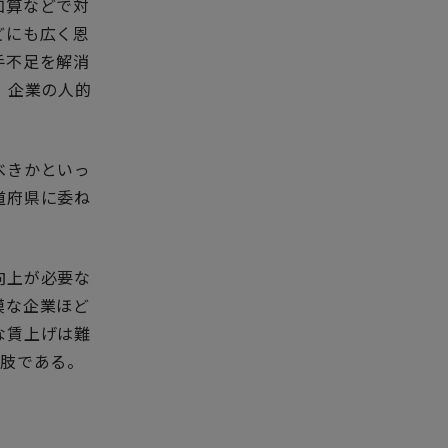
加算などで対
どにも広く恩
手不足を解消
、企業の人的
べきかといっ
道府県に委ね
向上が必要な
模な企業ほど
な賃上げは難
択肢である。