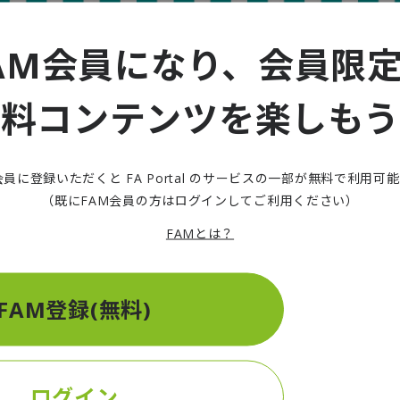
AM会員になり、会員限
無料コンテンツを楽しもう
の推移
会員に登録いただくと FA Portal のサービスの一部が無料で利用可
は関係する労使の申し出を受け、最低賃金審議会でその地域の最低賃
（既にFAM会員の方はログインしてご利用ください）
920
ると認められた場合に設定できる。例えば、北海道の最低賃金は
FAMとは？
1000
は特定最低賃金が設定され
円となっている。全国で、特定最低
227
件が設定されている。
FAM登録(無料)
低賃金を職業別に設定してはどうか
設定されているが、前述の通り職業で設定することも認められている
ログイン
職務によって賃金を支払う「ジョブ型」の考え方を取り入れ、社会的