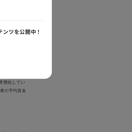
きる。適正な
2020
った
年度
ンテンツを公開中！
3
た結果、全国
した現状から
社会的な需要
計）」をもと
常態化してい
働者の平均賃金
。