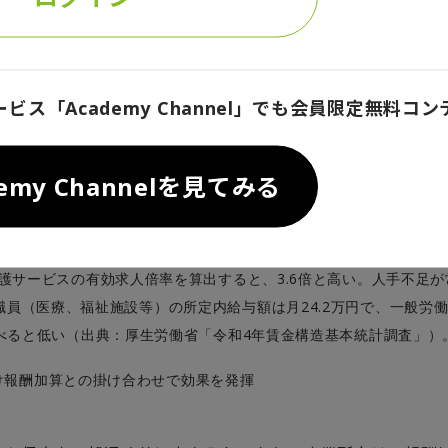
を対象に、職業の専門性や業務の難易度に見合った賃金を最低保証で
ることで、その職業を希望する人は増えるのではないだろうか。
特定最低賃金の機能は弱まっている。近年はコロナ禍の影響が大きか
ービス「Academy Channel」でも会員限定無料コ
3
常の最低賃金を毎年、約
％引き上げてきた。大幅な引き上げが続い
で特定最低賃金が通常の最低賃金を下回る事態が発生している。こう
demy Channelを見てみる
討は求められているといえよう。
定最低賃金を設定する際、優先度が高いのは介護士や保育士といった
考える。例えば、厚生労働省の「一般職業紹介状況（職業安定業務統
3.6
護サービスの有効求人倍率を算出すると、
倍と高い。人手不足が
24.2
職員（医療、福祉施設等）の所定内給与額は月
万円で、一般労
4
べると低い（出典：厚生労働省「令和
年賃金構造基本統計調査」）
け報酬加算との掛け合わせで効果を発揮