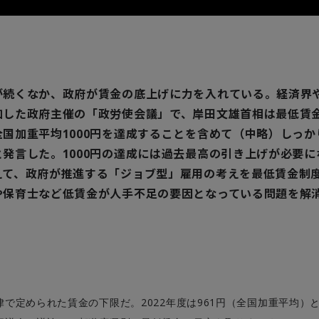
が続くなか、政府が賃金の底上げに力を入れている。経済界
加した政府主催の「政労使会議」で、岸田文雄首相は最低賃
全国加重平均1000円を達成することを含めて（中略）しっ
と発言した。1000円の達成には過去最高の引き上げが必要
えて、政府が推進する「ジョブ型」雇用の考えを最低賃金制
や保育士など低賃金が人手不足の要因となっている問題を解
。
2022
961
律で定められた賃金の下限だ。
年度は
円（全国加重平均）