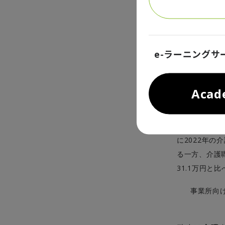
い介護士など
水準に設定す
このところ、
e-ラーニングサ
を除くと、通
割以上の業種
Aca
も制度の再検
職業ごとに特
の高い職業と
2022
に
年の介
る一方、介護
31.1
万円と比
事業所向