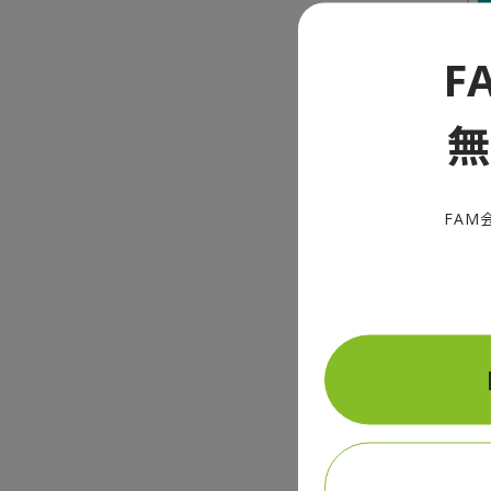
F
図1 最低賃金
FAM
特定最低賃金
する必要があ
対し、鉄鋼業
月末時点で、
特定最
現状は業種で
をせずとも、