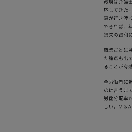
政府は介護
応してきた
恵が行き渡
できれば、
損失の緩和
職業ごとに
た論点も出
ることが有
全労働者に
のは言うま
労働分配率
しい。M＆