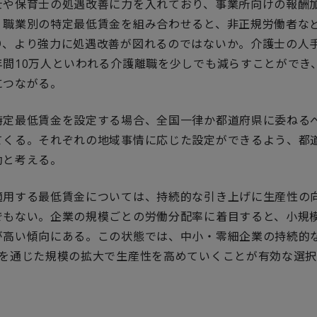
士や保育士の処遇改善に力を入れており、事業所向けの報酬
。職業別の特定最低賃金を組み合わせると、非正規労働者な
り、より強力に処遇改善が図れるのではないか。介護士の人
年間10万人といわれる介護離職を少しでも減らすことができ
につながる。
特定最低賃金を設定する場合、全国一律か都道府県に委ねる
てくる。それぞれの地域事情に応じた設定ができるよう、都
効と考える。
適用する最低賃金については、持続的な引き上げに生産性の
でもない。企業の規模ごとの労働分配率に着目すると、小規
が高い傾向にある。この状態では、中小・零細企業の持続的
Aを通じた規模の拡大で生産性を高めていくことが有効な選