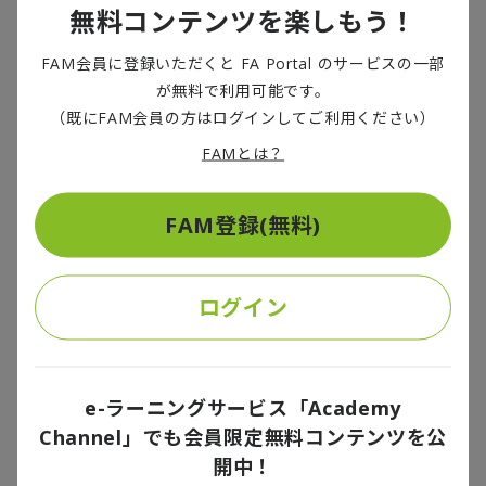
ンマを抱えている。
無料コンテンツを楽しもう！
とはいえ、若い技術者をレガシーシステムのメンテナ
FAM会員に登録いただくと FA Portal のサービスの一部
が無料で利用可能です。
ンスに張り付けるような人材配置を行うと退職に直結
（既にFAM会員の方はログインしてご利用ください）
する可能性があるため
、
意欲的な人材に学びの場を与
えることは必須となる。企業の枠を超えた協業によっ
FAMとは？
て、エンジニアに教育と実践の機会を与えることを目
的とした一般社団法人情報サービス産業協会（
JISA
）
FAM登録(無料)
主催の「
JISA
版
NTC
（
National Training Center
）プ
ロジェクト」（※
3
）はその好例といえよう。
ログイン
さらに、
人材の多様化は改めて取り組む価値があるテ
ーマ
だ。
IT
人材の女性比率は低く、潜在的資源として
の女性の能力が十分活用されていない。外国人につい
e-ラーニングサービス「Academy
ては、従来のコストダウンを目的としたオフショア開
Channel」でも会員限定無料コンテンツを公
発という関係性ではなく、貴重なリソースを調達する
開中！
先として選択することになる。海外の賃金水準の向上