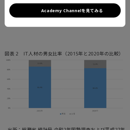
や円安、言語の問題などを鑑みると有利な立場には立
Academy Channelを見てみる
ちにくいが、海外の巨大な人材プールにリーチする価
値は高い。
図表
2
IT
人材の男女比率（
2015
年と
2020
年の比較）
出所：総務省 統計局 令和
2
年国勢調査および平成
27
年