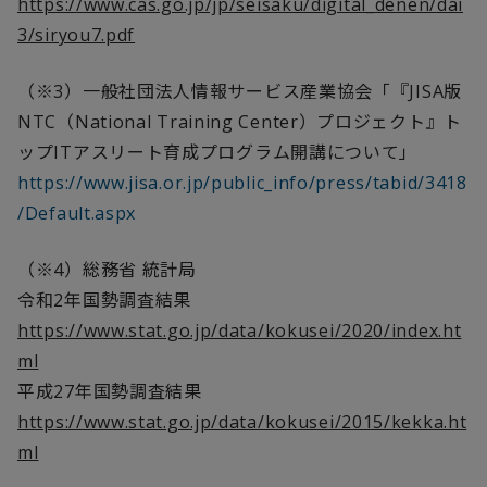
https://www.cas.go.jp/jp/seisaku/digital_denen/dai
3/siryou7.pdf
（※
3
）一般社団法人情報サービス産業協会「『
JISA
版
NTC
（
National Training Center
）プロジェクト』ト
ップ
IT
アスリート育成プログラム開講について」
https://www.jisa.or.jp/public_info/press/tabid/3418
/Default.aspx
（※
4
）総務省 統計局
令和
2
年国勢調査結果
https://www.stat.go.jp/data/kokusei/2020/index.ht
ml
平成
27
年国勢調査結果
https://www.stat.go.jp/data/kokusei/2015/kekka.ht
ml