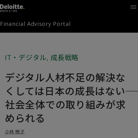
Home
Times
Channel
Financial Advisory Portal
Library
Solutions
LAGRANGE
Partners
IT・デジタル
,
成長戦略
お問い合わせ
デジタル人材不足の解決な
FAMとは
くしては日本の成長はない――
社会全体での取り組みが求
FA Portal
められる
ログイン
FAM会員登録
小林 明子