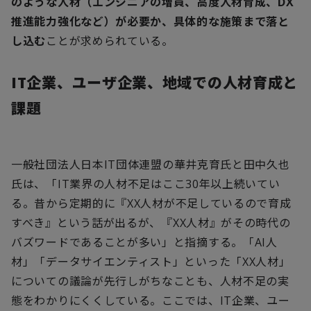
のような人材（エンジニアの増員、高度人材育成、
DX
推進能力強化など）が必要か、具体的な施策まで落と
し込む
ことが求められている。
IT
企業、ユーザ企業、地域での人材育成と
課題
一般社団法人日本
IT
団体連盟の華井克育氏と田中久也
氏は、「
IT
業界の人材不足はここ
30
年以上続いてい
る。昔から定期的に『
XX
人材が不足しているので育成
すべき』という話が出るが、『
XX
人材』がその時代の
バズワードであることが多い」と指摘する。「
AI
人
材」「データサイエンティスト」といった「
XX
人材」
についての議論が先行しがちなことも、人材不足の実
態をわかりにくくしている。ここでは、
IT
企業、ユー