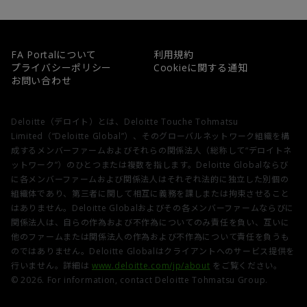
FA Portalについて
利用規約
プライバシーポリシー
Cookieに関する通知
お問い合わせ
Deloitte（デロイト）とは、Deloitte Touche Tohmatsu
Limited（“Deloitte Global”）、そのグローバルネットワーク組織を構
成するメンバーファームおよびそれらの関係法人（総称して“デロイトネ
ットワーク”）のひとつまたは複数を指します。Deloitte Globalならび
に各メンバーファームおよび関係法人はそれぞれ法的に独立した別個の
組織体であり、第三者に関して相互に義務を課しまたは拘束させること
はありません。Deloitte Globalおよびその各メンバーファームならびに
関係法人は、自らの作為および不作為についてのみ責任を負い、互いに
他のファームまたは関係法人の作為および不作為について責任を負うも
のではありません。Deloitte Globalはクライアントへのサービス提供を
行いません。詳細は
www.deloitte.com/jp/about
をご覧ください。
© 2026. For information, contact Deloitte Tohmatsu Group.