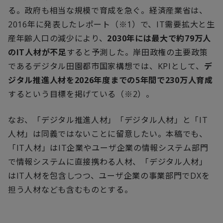
る。政府も相当な規模で育成を急ぐ。経済産業省は、
2016
年に発表したレポート（※
1
）で、
IT
需要拡大と生
産年齢人口の減少により、
2030
年には最大で約
79
万人
の
IT
人材が不足
すると予測した。岸田政権の主要政策
であるデジタル田園都市国家構想では、
KPI
として、
デ
ジタル推進人材を
2026
年度までの
5
年間で
230
万人育成
するという目標を掲げている（※
2
）。
なお、「デジタル推進人材」「デジタル人材」と「
IT
人材」は同義ではないことに留意したい。本稿でも、
「
IT
人材」は
IT
企業やユーザ企業の情報システム部門
で情報システムに直接携わる人材、「デジタル人材」
は
IT
人材を包含しつつ、ユーザ企業の事業部門で
DX
を
担う人材なども含むものとする。