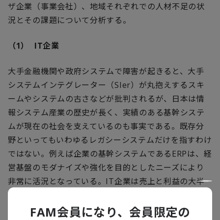
ザ企業（事業会社）、地域それぞれでの人材不足の状
況とその課題について分析する。
（1）
IT
企業
大手金融機関や政府システムで障害が起きると、大手
システムインテグレーター（
SIer
）が丸抱えするスキ
ームやシステムの古さなどが批判されるが、日本は情
報システム産業の歴史が長く、実績のある基幹システ
ムが現在の社会を支えているのも事実である。既存分
野といってもいわゆるレガシーシステムだけを指すわけ
ではない。例えば企業の基幹システムである
ERP
は、経
営基盤のモダナイズや強化を目的としたニーズにより
非常に活況となっている。
IT
企業は売上と利益の大半
を既存領域から得ており、世間的に注目度が高い先端
技術領域は規模が小さく収益化もしづらいというジレ
FAM会員になり、会員限定の