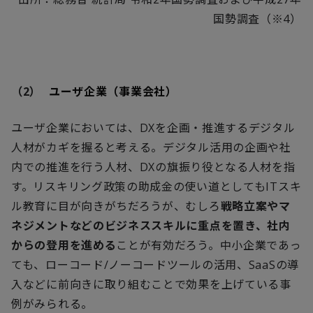
国勢調査（※
4
）
（2）
ユーザ企業（事業会社）
ユーザ企業においては、
DX
を企画・推進するデジタル
人材がカギを握ると考える。デジタル活用の企画や社
内での推進を行う人材、
DX
の旗振り役となる人材を指
す。リスキリング政策の助成金の使い道としても
IT
スキ
ル教育に目が向きがちだろうが、むしろ
戦略立案やマ
ネジメントなどのビジネススキルに重点を置き、社内
からの登用を進める
ことが有効だろう。中小企業であっ
ても、ローコード
/
ノーコードツールの活用、
SaaS
の導
入などに前向きに取り組むことで効果を上げている事
例がみられる。