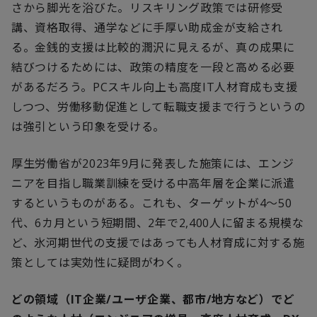
さから脚光を浴びた。リスキリング政策では研修受
講、資格取得、通学などに手厚い助成金が支給され
る。金銭的支援は比較的潤沢に見えるが、真の成果に
結びつけるためには、政策の精度を一段と高める必要
があるだろう。
PC
スキル向上も高度
IT
人材育成も支援
しつつ、労働移動促進として転職支援まで行うというの
は強引という印象を受ける。
厚生労働省が
2023
年
9
月に発表した施策には、エンジ
ニアを目指し職業訓練を受ける中高年層を企業に派遣
するというものがある。これも、ターゲットが
4
～
50
代、
6
カ月という短期間、
2
年で
2,400
人に留まる規模な
ど、氷河期世代の支援ではあっても人材育成に対する施
策としては実効性に疑問がわく。
どの領域（
IT
企業
/
ユーザ企業、都市
/
地方など）でど