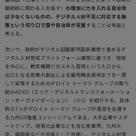
継続的に関わる人を指す）
の増加に力を入れる自治体
は少なくないものの、デジタル人材不足に対応する施
策という切り口で国や自治体が支援
することは有益と
考える。
次いで、政府がデジタル田園都市国家構想で進めるデ
ジタル人材育成プラットフォーム構想に基づき、地域
を中心に、教育機関でのスキル習得という入口から、
出口となる産業の創出による雇用機会提供までを一貫
して実現するためのデロイト トーマツ グループの取り
組み
ADXO
（エリア・デジタルトランスフォーメーショ
ン・オーガナイゼーション）（※
5
）を紹介する。具体
例の
1
つがデロイト トーマツ グループが運営を支援す
る九州
DX
推進コンソーシアムである。大手企業やスタ
ートアップ、地場の企業などを含む産業界、九州大
学、福岡県などが会員として参画し、デジタル人材育