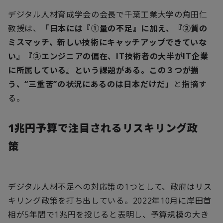
デジタル人材育成学会の会長で千葉工業大学の角田仁
教授は、
「日本には『①量の不足』に加え、『②質の
ミスマッチ、新しい技術にキャッチアップできていな
い』『③エンジニアの偏在、
IT
技術者の大半が
IT
企業
に所属している』という課題がある。この３つが揃
う、“三重苦”の状況にあるのは日本だけだ」
と指摘す
る。
1
兆円予算で注目されるリスキリング政
策
デジタル人材不足への対応策の
1
つとして、政府はリス
キリング政策を打ち出している。
2022
年
10
月に岸田首
相が
5
年間で
1
兆円を投じると表明し、予算規模の大き