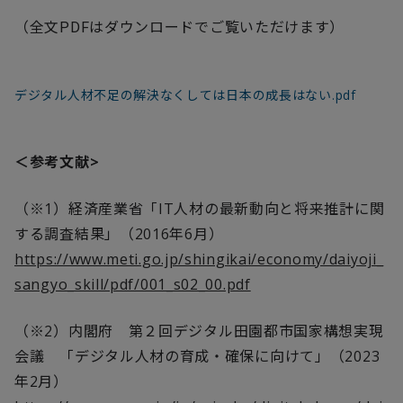
（全文
はダウンロードでご覧いただけます）
PDF
デジタル人材不足の解決なくしては日本の成長はない.pdf
＜参考文献
>
（※
1
）経済産業省「
IT
人材の最新動向と将来推計に関
する調査結果」（
2016
年
6
月）
https://www.meti.go.jp/shingikai/economy/daiyoji_
sangyo_skill/pdf/001_s02_00.pdf
（※
2
）内閣府 第２回デジタル田園都市国家構想実現
会議 「デジタル人材の育成・確保に向けて」（
2023
年
2
月）