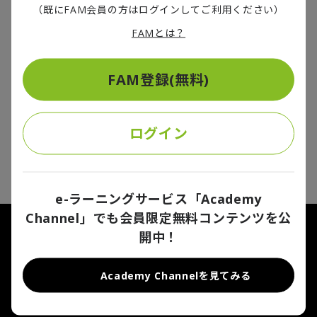
将博が対談を行いました。公益通報者保護法の改正の背景や内容、改正
（既にFAM会員の方はログインしてご利用ください）
により企業がよく直面する悩み、内部通報制度の構築および運用に際し
ての心構えなどについて、全3回で紹介します。第1回は公益通報者保護
NDA
FAMとは？
法の成り立ち、改正の背景や内容などについて話します。（聞き手：編
集部 村上尚矢）なお、意見にわたる部分は、個人の見解であり、組織の
用語解説
見解ではありません。
2021/09/09
FAM登録(無料)
ログイン
2
件中
1
-
2
件
1
e-ラーニングサービス「Academy
Channel」でも会員限定無料コンテンツを公
開中！
FA Portalについて
利用規約
プライバシーポリシー
Cookieに関する通知
お問い合わせ
Academy Channelを見てみる
Deloitte（デロイト）とは、Deloitte Touche Tohmatsu