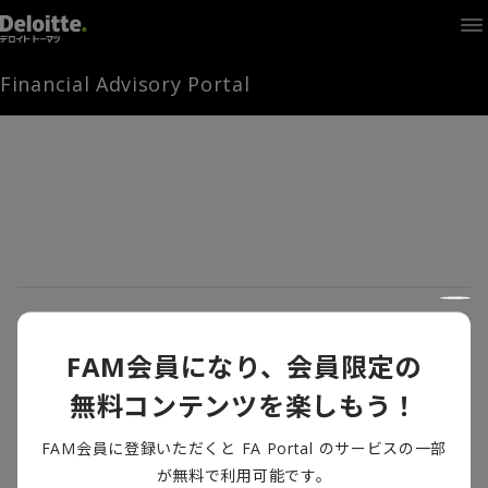
Home
Times
Channel
Financial Advisory Portal
Library
Solutions
LAGRANGE
Partners
お問い合わせ
FAMとは
第1回 公益通報者保護法の改正の背景と内
容
FAM会員になり、会員限定の
企業に変革をもたらす公益通報者保護法の改正
FA Portal
無料コンテンツを楽しもう！
2022/10/13
2022年6月に施行された改正公益通報保護法。法改正によって何が変わ
FAM会員に登録いただくと FA Portal のサービスの一部
ログイン
FAM会員登録
り、企業はどう対応すればいいのかに焦点を当てて、改正に携わった弁
が無料で利用可能です。
護士の中野真氏とデロイト トーマツ グループ シニアマネジャーの亀井