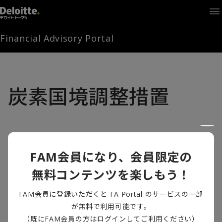
Home
Times
Channel
Financial Advisory Portal
Library
Solutions
LAGRANGE
Partners
炭素国境調整措置
お問い合わせ
FAMとは
FAM会員になり、会員限定の
無料コンテンツを楽しもう！
FA Portal
温暖化 ここがポイント③ 環境と貿易
FAM会員に登録いただくと FA Portal のサービスの一部
米国の炭素国境調整措置を巡る動向
が無料で利用可能です。
ログイン
FAM会員登録
地球温暖化
,
米国
,
米国の温暖化対策
（既にFAM会員の方はログインしてご利用ください）