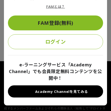
2024/09/12
FAMとは？
各国が温暖化対策を実施する際、国際競争力への影響が問題となる。あ
る国が厳しい温暖化対策を実施すると、産業の国際競争力が損なわれる
懸念がある。同等の対策が他国で講じられていなければ、その国の輸出
FAM登録(無料)
品が産業競争の面で相対的に不利になるからである。このような懸念に
対応するために採られている様々な措置の一つが炭素国境調整措置
（CBAM）である。具体的には、輸入品製造時の温室効果ガス（GHG）
1
件中
1
-
1
件
排出を対象とした負担を通関の際に求め、競争上の不公平是正を図るも
のである。EUで2023年10月に施行されたのに続き、英国が導入を決め
ログイン
1
た。さらに豪州でも、産業分野へのGHG排出の総量規制導入を受けて
CBAM導入が検討されている。GHG排出を規制していない米国でも、
CBAM導入の動きが議会中心に活発化し、2024年7月、連邦下院に民
主、共和超党派での法案、PROVE IT Actが提案された。2023年8月に上
院で提案された法案に修正を加え、改めて下院に提案されたものであ
る。成立するかどうかは読めない部分も多いが、11月の大統領選と連邦
e-ラーニングサービス「Academy
議会選の結果次第では、議論が進展する可能性もある。一方でCBAMに
Channel」でも会員限定無料コンテンツを公
ついては、自由貿易を原則とする世界貿易機関（WTO）のルールとの整
FA Portalについて
利用規約
合性に関する懸念が残っており、具体的な実施に向けた課題は多い。
開中！
プライバシーポリシー
Cookieに関する通知
お問い合わせ
Academy Channelを見てみる
Deloitte（デロイト）とは、Deloitte Touche Tohmatsu
Limited（“Deloitte Global”）、そのグローバルネットワーク組織を構
成するメンバーファームおよびそれらの関係法人（総称して“デロイトネ