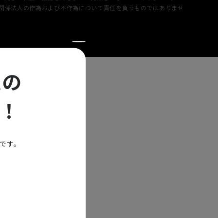
または関係法人の作為および不作為について責任を負うものではありませ
定の
！
能です。