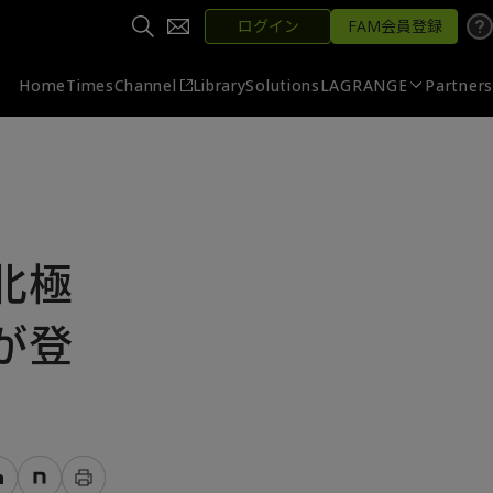
ログイン
FAM会員登録
Home
Times
Channel
Library
Solutions
LAGRANGE
Partners
北極
が登