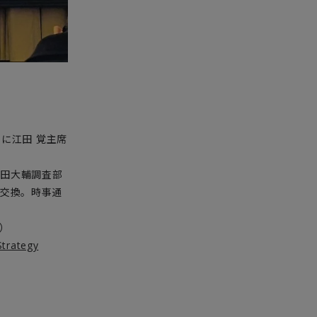
に江田 覚主席
原田大輔調査部
交換。時事通
）
ategy