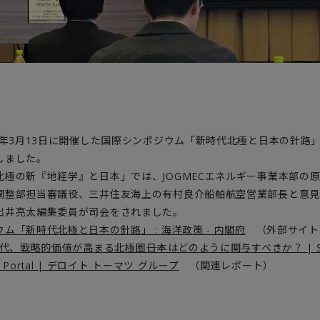
6年3月13日に開催した国際シンポジウム「新時代北極と日本の針路」
しました。
北極の新『地経学』と日本」では、JOGMECエネルギー事業本部の
調整部担当審議役、三井住友海上の有村良介船舶航空営業部長と意見
出井亮太編集委員が司会をされました。
ム「新時代北極と日本の針路」 : 海洋政策 - 内閣府
（外部サイト
代、戦略的価値が高まる北極圏――日本はどのように関与すべきか？ | Str
| FA Portal | デロイト トーマツ グループ
（関連レポート）