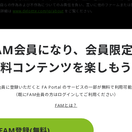
関係法人は、自らの作為および不作為についてのみ責任を負い、互いに他のファーム
。詳細は
www.deloitte.com/jp/about
をご覧ください。
AM会員になり、会員限
無料コンテンツを楽しもう
会員に登録いただくと FA Portal のサービスの一部が無料で利用可
（既にFAM会員の方はログインしてご利用ください）
FAMとは？
FAM登録(無料)