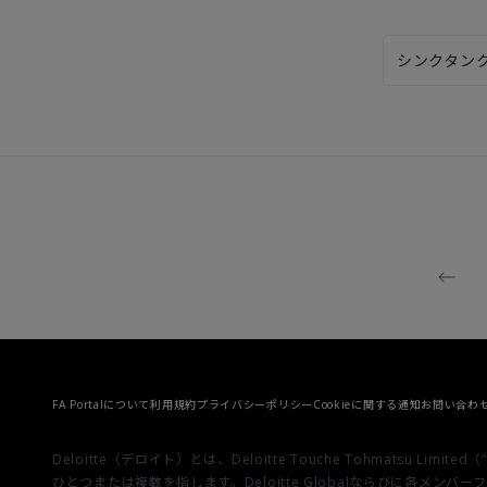
シンクタン
FA Portalについて
利用規約
プライバシーポリシー
Cookieに関する通知
お問い合わ
Deloitte（デロイト）とは、Deloitte Touche Tohmats
ひとつまたは複数を指します。Deloitte Globalならびに