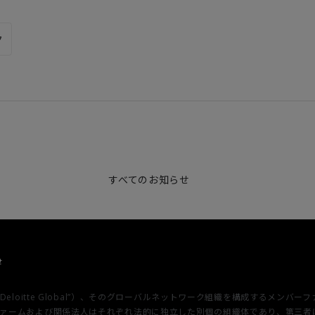
ク
すべてのお知らせ
せ
u Limited（“Deloitte Global”）、そのグローバルネットワーク組織を構
各メンバーファームおよび関係法人はそれぞれ法的に独立した別個の組織体であり、第