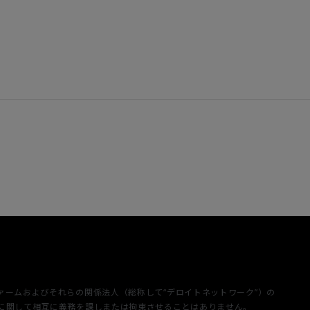
成するメンバーファームおよびそれらの関係法人（総称して“デロイトネットワーク”）の
三者に関して相互に義務を課しまたは拘束させることはありません。