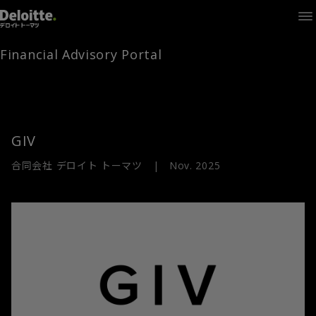
Home
Times
Channel
Financial Advisory Portal
Library
Solutions
LAGRANGE
Partners
お問い合わせ
GIV
合同会社 デロイト トーマツ
|
Nov. 2025
FAMとは
FA Portal
ログイン
FAM会員登録