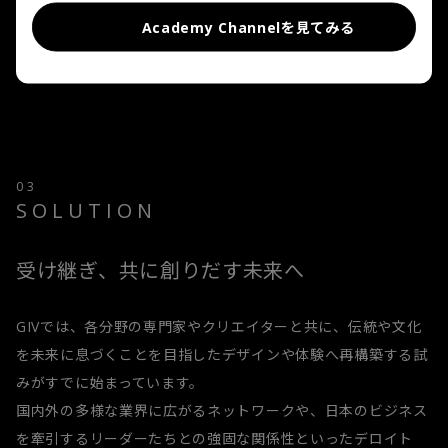
は、文化継承 に関わる多くの方々の新しい「気づき」や「イ
Academy Channelを見てみる
ンスピレーション」を喚起するプロジェクトとなることです。
03
SOLUTION
受け継ぎ、共に創りだす未来へ
GIVでは、各分野の専門家やクリエイターと共に、伝統や文化
を未来に息づくことを目指したデザインや体験へ再構築する試
みがすでに始まっています。
国内外の多様な業界に広がるネットワークや、日本のビジネス
を牽引するリーダーたちとの強固な関係性といったデロイト