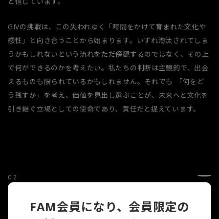
と信じています。
GIVの挑戦は、この失われゆく「時間をかけて育まれた文化や
感性」と向き合うことから始まります。いずれ淘汰されてしま
うかもしれないという流れをただ傍観するのではなく、その上
で何ができるのかを考えたい。私たちの判断は主観的で、出会
えるものも限られているかもしれません。それでも 「何をど
う残すか」を考え、価値を見出し選ぶことが、未来へと文化を
引き継ぐ立場としての使命であり、責任だと捉えています。
02
IDEA
FAM会員になり、会員限定の
伝統や文化を未来が求めるかたちへ