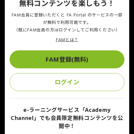
無料コンテンツを楽しもう！
FAM会員に登録いただくと FA Portal のサービスの一部
GIVの目的は、伝統や文化の単なる「保存」にはありません。
が無料で利用可能です。
博物館のショーケースに飾るのではなく、未来の生活や感性の
（既にFAM会員の方はログインしてご利用ください）
中で「生きる」ものとして継承されることを目指しています。
FAMとは？
この目的の実現のために私たちが未来に残したいと直感した伝
統や文化を紐解き、再解釈し、時には他の要素とも融合させる
FAM登録(無料)
ことで、未来に響く新しい価値を生みだしていきたい。
ログイン
例えば、それは各分野の専門家やクリエイターと協働し、未来
の世代に愛されるプロダクトとして形にすることかもしれませ
ん。あるいは、デジタル技術を用いて新たな体験価値を創出す
ることかもしれません。GIVの探求は、プロダクト開発に留ら
e-ラーニングサービス「Academy
ず、伝統が未来に根付くための持続可能なビジネスモデルや、
Channel」でも会員限定無料コンテンツを公
作り手と使い手をつなぐ新たなコミュニティ等にも及びます。
開中！
発信するクリエイションを通して、GIVが目指すもの。それ